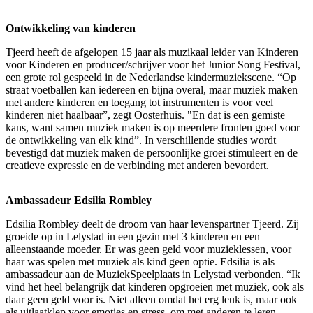
Ontwikkeling van kinderen
Tjeerd heeft de afgelopen 15 jaar als muzikaal leider van Kinderen
voor Kinderen en producer/schrijver voor het Junior Song Festival,
een grote rol gespeeld in de Nederlandse kindermuziekscene. “Op
straat voetballen kan iedereen en bijna overal, maar muziek maken
met andere kinderen en toegang tot instrumenten is voor veel
kinderen niet haalbaar”, zegt Oosterhuis. "En dat is een gemiste
kans, want samen muziek maken is op meerdere fronten goed voor
de ontwikkeling van elk kind”. In verschillende studies wordt
bevestigd dat muziek maken de persoonlijke groei stimuleert en de
creatieve expressie en de verbinding met anderen bevordert.
Ambassadeur Edsilia Rombley
Edsilia Rombley deelt de droom van haar levenspartner Tjeerd. Zij
groeide op in Lelystad in een gezin met 3 kinderen en een
alleenstaande moeder. Er was geen geld voor muzieklessen, voor
haar was spelen met muziek als kind geen optie. Edsilia is als
ambassadeur aan de MuziekSpeelplaats in Lelystad verbonden. “Ik
vind het heel belangrijk dat kinderen opgroeien met muziek, ook als
daar geen geld voor is. Niet alleen omdat het erg leuk is, maar ook
als uitlaatklep voor emoties en stress, om met anderen te leren