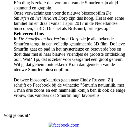
Eén ding is zeker: de avonturen van de Smurfen zijn altijd
spannend en grappig.
Onze verwachtingen voor de nieuwe bioscoopfilm
De
Smurfen en het Verloren D
orp zijn dus hoog. Het is een echte
familiefilm en draait vanaf 1 april 2017 in de Nederlandse
bioscopen, in 3D. Dus net als Brilsmurf, brilletjes op!
Betoverend bos
In
De Smurfen en het Verloren Dorp
zie je alle bekende
Smurfen terug, in een volledig geanimeerde 3D film. De lieve
Smurfin gaat op pad in het mysterieuze en betoverde bos en
doet daar met al haar blauwe vriendjes de grootste ontdekking
ooit. Wat? Tja, dat is zeker voor Gargamel een groot geheim.
Wil jij dat geheim ontdekken? Kom dan genieten van de
nieuwe Smurfen bioscoopfilm.
De twee bioscoopkaartjes gaan naar Cindy Russon. Zij
schrijft op Facebook bij de winactie: "Smurfin natuurlijk, met
1 man drie zoons en een mannelijk konijn ben ik ook de enige
vrouw, dus vandaar dat Smurfin mijn favoriet is."
Volg je ons al?