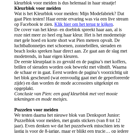
kleurblok voor meiden is dus helemaal in haar straatje!
Kleurblok voor meiden
Wat is het Kleurblok voor meiden: Mijn Modefabriek? Dat
gaat Pien testen! Haar eerste ervaring was via een live stream
op Facebook te zien.
Klik hier om het terug te kijken
.
De cover van het kleur- en doeblok spreekt haar aan, al is
roze niet meer zo heel erg haar kleur. Het is het modemeisje
met gele hoed en korte short wat Pien meteen opvalt. De
luchtballonnetjes met schoenen, zonnebrillen, sieraden en
beach looks spreken haar direct aan. Ze gaat aan de slag met
modetrends, in haar eigen kleuren.
De eerste kleurplaat is zo gevuld en de pagina’s met koffers,
brillen of sieraden worden ook bewerkt met viltstift. Waarna
de schaar er in gaat. Eerst worden de pagina’s voorzichtig uit
het blok gescheurd (wat eenvoudig gaat met de geperforeerde
zijde) en dan worden de mode accessoires uitgeknipt en
opgeplakt.
Conclusie van Pien: een gaaf kleurblok met veel mooie
tekeningen en mode meisjes.
Puzzelen voor meiden
We testen daarna het nieuwe blok van Denksport Junior:
Puzzelblok voor meiden, met gratis stickers (van 8 tot 12
jaar). Even denken we dat het puzzelwerk misschien iets te
lastig is voor de 8-jarige, maar er blijkt een trucje… op iedere