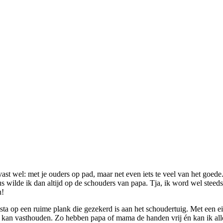
ast wel: met je ouders op pad, maar net even iets te veel van het goede.
us wilde ik dan altijd op de schouders van papa. Tja, ik word wel st
n!
ta op een ruime plank die gezekerd is aan het schoudertuig. Met een eig
e kan vasthouden. Zo hebben papa of mama de handen vrij én kan ik al