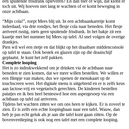
een spuitende frisdrank opleveren? En dan bier of wijn, dat klotst er
toch uit. Wij hoeven niet lang te wachten of er komt beweging in
onze achtbaan.
“Mijn cola!”, roept Mees blij uit. In een achtbaankarretje komt
inderdaad, via drie rondjes, het flesje cola naar beneden. Het flesje
arriveert rustig, niets geen spuitende frisdrank. In het bakje zit een
kaartje met het nummer bij Mees op tafel. Al snel volgen de overige
drankjes.
Pien wil wel een rietje en dat blijkt op het draaibare middenconsole
op tafel te staan. Ook bestek en glazen zijn op die draaischijf
geplaatst. Je kunt het zelf pakken.
Complete looping
Het is zo indrukwekkend om je drinken via de achtbaan naar
beneden te zien komen, dat we meer willen bestellen. We willen er
een filmpje van maken, dus we openen de menukaart op de
touchscreen weer. Het digitale menu is uitgebreid en er is zelfs keus
aan lactose-vrij en vegetarisch gerechten. De kinderen bestellen
patatjes en ik ben heel benieuwd hoe een aspergesoep via een
achtbaan op tafel zal arriveren.
Tijdens het wachten zitten we om ons heen te kijken. Er is zoveel te
zien. Er is zelfs een echte loopingbaan naar een tafel. Wauw, dan
heb je pas echt geluk als je aan die tafel kunt gaan zitten. Op de
bovenverdieping is ook nog een tafel met een complete looping.