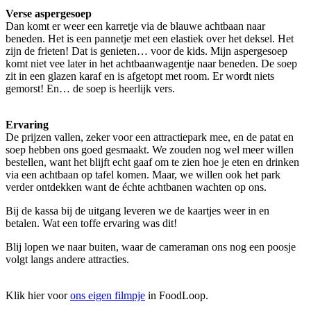
Verse aspergesoep
Dan komt er weer een karretje via de blauwe achtbaan naar
beneden. Het is een pannetje met een elastiek over het deksel. Het
zijn de frieten! Dat is genieten… voor de kids. Mijn aspergesoep
komt niet vee later in het achtbaanwagentje naar beneden. De soep
zit in een glazen karaf en is afgetopt met room. Er wordt niets
gemorst! En… de soep is heerlijk vers.
Ervaring
De prijzen vallen, zeker voor een attractiepark mee, en de patat en
soep hebben ons goed gesmaakt. We zouden nog wel meer willen
bestellen, want het blijft echt gaaf om te zien hoe je eten en drinken
via een achtbaan op tafel komen. Maar, we willen ook het park
verder ontdekken want de échte achtbanen wachten op ons.
Bij de kassa bij de uitgang leveren we de kaartjes weer in en
betalen. Wat een toffe ervaring was dit!
Blij lopen we naar buiten, waar de cameraman ons nog een poosje
volgt langs andere attracties.
Klik hier voor
ons eigen filmpje
in FoodLoop.