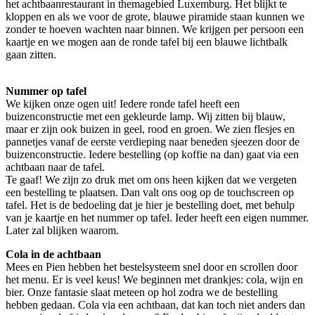
het achtbaanrestaurant in themagebied Luxemburg. Het blijkt te
kloppen en als we voor de grote, blauwe piramide staan kunnen we
zonder te hoeven wachten naar binnen. We krijgen per persoon een
kaartje en we mogen aan de ronde tafel bij een blauwe lichtbalk
gaan zitten.
Nummer op tafel
We kijken onze ogen uit! Iedere ronde tafel heeft een
buizenconstructie met een gekleurde lamp. Wij zitten bij blauw,
maar er zijn ook buizen in geel, rood en groen. We zien flesjes en
pannetjes vanaf de eerste verdieping naar beneden sjeezen door de
buizenconstructie. Iedere bestelling (op koffie na dan) gaat via een
achtbaan naar de tafel.
Te gaaf! We zijn zo druk met om ons heen kijken dat we vergeten
een bestelling te plaatsen. Dan valt ons oog op de touchscreen op
tafel. Het is de bedoeling dat je hier je bestelling doet, met behulp
van je kaartje en het nummer op tafel. Ieder heeft een eigen nummer.
Later zal blijken waarom.
Cola in de achtbaan
Mees en Pien hebben het bestelsysteem snel door en scrollen door
het menu. Er is veel keus! We beginnen met drankjes: cola, wijn en
bier. Onze fantasie slaat meteen op hol zodra we de bestelling
hebben gedaan. Cola via een achtbaan, dat kan toch niet anders dan