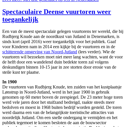
Spectaculaire Deense vuurtoren weer
toegankelijk
Een van de meest spectaculair gelegen vuurtorens ter wereld, die bij
Rudbjerg Knude aan de noordkust van Jutland in Denemarken, is
sinds kort (april 2016) weer toegankelijk voor het publiek. Gaaf
voor Kinderen nam in 2014 een kijkje bij de vuurtoren en in de
schitterende omgeving van Noord-Jutland
(lees verder). Wie de
vuurtoren wil bezoeken moet niet meer lang wachten, want de voor
de helft door een wandelend duin bedekte toren zal volgens
deskundigen binnen 10-15 jaar in zee storten door erosie van de
steile kust ter plaatse.
In 1900
De vuurtoren van Rudbjerg Knude, ten zuiden van het kustplaatsje
Lønstrup in Noord-Jutland, werd in het jaar 1900 in gebruik
genomen op 60 meter boven de zeespiegel. De 23 meter hoge toren
werd vele jaren door het stuifzand bedreigd, raakte steeds meer
bedolven en moest in 1968 buiten bedrijf worden gesteld. De toren
werd daarna een van de belangrijkste toeristische attracties van
noordelijk Jutland. Om een snelle ondergang te vermijden en het
publiek tegemoet te komen besloten de aan de bouwsector