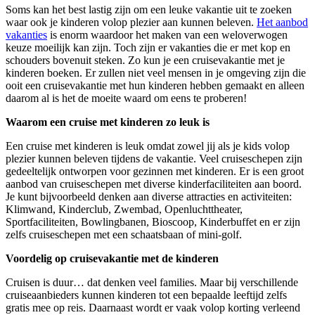
Soms kan het best lastig zijn om een leuke vakantie uit te zoeken
waar ook je kinderen volop plezier aan kunnen beleven.
Het aanbod
vakanties
is enorm waardoor het maken van een weloverwogen
keuze moeilijk kan zijn. Toch zijn er vakanties die er met kop en
schouders bovenuit steken. Zo kun je een cruisevakantie met je
kinderen boeken. Er zullen niet veel mensen in je omgeving zijn die
ooit een cruisevakantie met hun kinderen hebben gemaakt en alleen
daarom al is het de moeite waard om eens te proberen!
Waarom een cruise met kinderen zo leuk is
Een cruise met kinderen is leuk omdat zowel jij als je kids volop
plezier kunnen beleven tijdens de vakantie. Veel cruiseschepen zijn
gedeeltelijk ontworpen voor gezinnen met kinderen. Er is een groot
aanbod van cruiseschepen met diverse kinderfaciliteiten aan boord.
Je kunt bijvoorbeeld denken aan diverse attracties en activiteiten:
Klimwand, Kinderclub, Zwembad, Openluchttheater,
Sportfaciliteiten, Bowlingbanen, Bioscoop, Kinderbuffet en er zijn
zelfs cruiseschepen met een schaatsbaan of mini-golf.
Voordelig op cruisevakantie met de kinderen
Cruisen is duur… dat denken veel families. Maar bij verschillende
cruiseaanbieders kunnen kinderen tot een bepaalde leeftijd zelfs
gratis mee op reis. Daarnaast wordt er vaak volop korting verleend