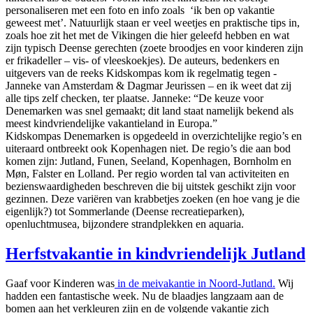
personaliseren met een foto en info zoals ‘ik ben op vakantie
geweest met’. Natuurlijk staan er veel weetjes en praktische tips in,
zoals hoe zit het met de Vikingen die hier geleefd hebben en wat
zijn typisch Deense gerechten (zoete broodjes en voor kinderen zijn
er frikadeller – vis- of vleeskoekjes). De auteurs, bedenkers en
uitgevers van de reeks Kidskompas kom ik regelmatig tegen -
Janneke van Amsterdam & Dagmar Jeurissen – en ik weet dat zij
alle tips zelf checken, ter plaatse. Janneke: “De keuze voor
Denemarken was snel gemaakt; dit land staat namelijk bekend als
meest kindvriendelijke vakantieland in Europa.”
Kidskompas Denemarken is opgedeeld in overzichtelijke regio’s en
uiteraard ontbreekt ook Kopenhagen niet. De regio’s die aan bod
komen zijn: Jutland, Funen, Seeland, Kopenhagen, Bornholm en
Møn, Falster en Lolland. Per regio worden tal van activiteiten en
bezienswaardigheden beschreven die bij uitstek geschikt zijn voor
gezinnen. Deze variëren van krabbetjes zoeken (en hoe vang je die
eigenlijk?) tot Sommerlande (Deense recreatieparken),
openluchtmusea, bijzondere strandplekken en aquaria.
Herfstvakantie in kindvriendelijk Jutland
Gaaf voor Kinderen was
in de meivakantie in Noord-Jutland.
Wij
hadden een fantastische week. Nu de blaadjes langzaam aan de
bomen aan het verkleuren zijn en de volgende vakantie zich