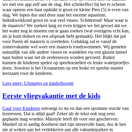
we met een app zelf aan de slag. Het schrikeffect bij het tv-scherm
waar opeens een haai opduikt is groot en kleine Pien (5) is even van
slag. We lopen dus snel door naar het enorme aquarium.
Indrukwekkend groot en wat veel vissen. Schitterend! Maar waar is
de maanvis? We zoeken lang en even krijgen we het gevoel dat we
het water nog in moeten om te gaan zoeken (wat overigens echt kan,
als je kunt duiken en een afspraak hebt gemaakt). Het blijkt dat pal
voor Pasen dé maanvis is overleden. Gelukkig zal er vanaf de
zomervakantie wel weer een maanvis rondzwemmen. Wij genieten
natuurlijk van alle andere vissen en wandelen via een glazen tunnel
naar buiten waar net de zeeleeuwen worden gevoerd. Buiten
kunnen de kinderen spelen op speeltoestellen en leuke waterproefjes
doen. Sowieso is het Oceanarium op een leuke en speelse manier
leerzaam voor de kinderen.
Lees meer: Uitstapjes op kinderhoogte
Eerste vliegvakantie met de kids
Gaaf voor Kinderen
ontvangt zo nu en dan een spontane reactie van
lezeressen. Dat is altijd gaaf! Zeker als de tekst ook nog eens
geplaatst mag worden. Marstyle heeft dit voor ons geschreven:
Manlief zit er aardig doorheen met zijn stressvolle baan, dus ik ben
me al weken aan het verlekkeren aan alle vakantieparken in