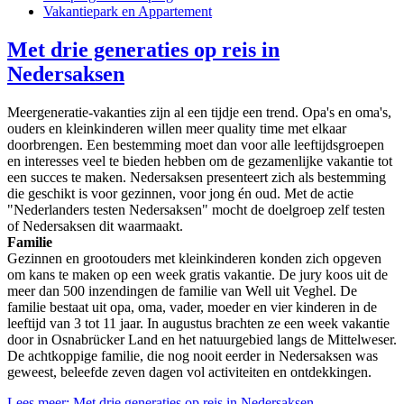
Vakantiepark en Appartement
Met drie generaties op reis in
Nedersaksen
Meergeneratie-vakanties zijn al een tijdje een trend. Opa's en oma's,
ouders en kleinkinderen willen meer quality time met elkaar
doorbrengen. Een bestemming moet dan voor alle leeftijdsgroepen
en interesses veel te bieden hebben om de gezamenlijke vakantie tot
een succes te maken. Nedersaksen presenteert zich als bestemming
die geschikt is voor gezinnen, voor jong én oud. Met de actie
"Nederlanders testen Nedersaksen" mocht de doelgroep zelf testen
of Nedersaksen dit waarmaakt.
Familie
Gezinnen en grootouders met kleinkinderen konden zich opgeven
om kans te maken op een week gratis vakantie. De jury koos uit de
meer dan 500 inzendingen de familie van Well uit Veghel. De
familie bestaat uit opa, oma, vader, moeder en vier kinderen in de
leeftijd van 3 tot 11 jaar. In augustus brachten ze een week vakantie
door in Osnabrücker Land en het natuurgebied langs de Mittelweser.
De achtkoppige familie, die nog nooit eerder in Nedersaksen was
geweest, beleefde zeven dagen vol activiteiten en ontdekkingen.
Lees meer: Met drie generaties op reis in Nedersaksen