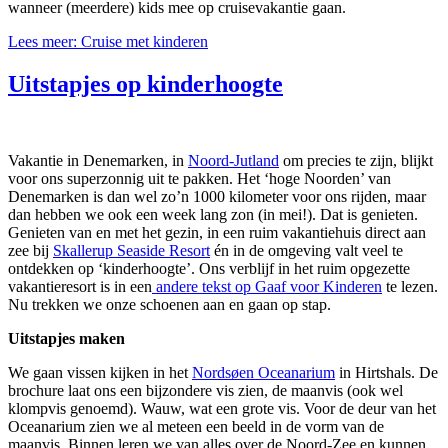
wanneer (meerdere) kids mee op cruisevakantie gaan.
Lees meer: Cruise met kinderen
Uitstapjes op kinderhoogte
Vakantie in Denemarken, in
Noord-Jutland
om precies te zijn, blijkt
voor ons superzonnig uit te pakken. Het ‘hoge Noorden’ van
Denemarken is dan wel zo’n 1000 kilometer voor ons rijden, maar
dan hebben we ook een week lang zon (in mei!). Dat is genieten.
Genieten van en met het gezin, in een ruim vakantiehuis direct aan
zee bij
Skallerup Seaside Resort
én in de omgeving valt veel te
ontdekken op ‘kinderhoogte’. Ons verblijf in het ruim opgezette
vakantieresort is in een
andere tekst op Gaaf voor Kinderen
te lezen.
Nu trekken we onze schoenen aan en gaan op stap.
Uitstapjes maken
We gaan vissen kijken in het
Nordsøen Oceanarium
in Hirtshals. De
brochure laat ons een bijzondere vis zien, de maanvis (ook wel
klompvis genoemd). Wauw, wat een grote vis. Voor de deur van het
Oceanarium zien we al meteen een beeld in de vorm van de
maanvis. Binnen leren we van alles over de Noord-Zee en kunnen