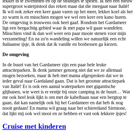
lekker in te zwemmen en op de strandjes te spelen. Ik heb een nieuw
supergroot waterpistool dus reken maar dat die meegaat naar Italië!
Ik wil ook zeker een keer gaan varen op het meer, lekker koel als het
zo warm is en misschien mogen we wel een keer een kano huren.
De omgeving is trouwens ook heel gaaf. Rondom het Gardameer
ligt een bergachtig gebied waar ik met papa wil gaan wandelen.
Misschien vind ik dan wel weer een paar mooie stenen voor mijn
verzameling! En na zo'n wandeling willen we natuurlijk een echt
Italiaanse ijsje, ik denk dat ik vanille en bosbessen ga kiezen.
De omgeving
In de buurt van het Gardameer zijn een paar hele leuke
attractieparken. Ik denk jammer genoeg niet dat we ze allemaal
mogen bezoeken, maar ik heb met mama afgesproken dat we in
ieder geval naar Gardaland gaan. Dat is het grootste attractiepark
van Italië! Er is ook een aantal waterparken met gigantische
glijbanen, wie weet is er eentje bij onze camping in de buurt… Wat
me ook heel leuk lijkt is om met de kabelbaan naar een bergtop te
gaan, dat kan namelijk ook bij het Gardameer en dat heb ik nog
nooit gedaan! En mama wil graag naar het schiereiland Sirmione,
dat lijkt mij ook wel mooi en ze hebben er vast ook lekkere ijsjes!
Cruise met kinderen