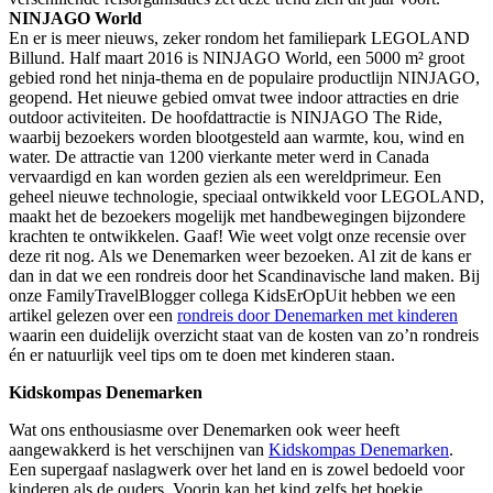
NINJAGO World
En er is meer nieuws, zeker rondom het familiepark LEGOLAND
Billund. Half maart 2016 is NINJAGO World, een 5000 m² groot
gebied rond het ninja-thema en de populaire productlijn NINJAGO,
geopend. Het nieuwe gebied omvat twee indoor attracties en drie
outdoor activiteiten. De hoofdattractie is NINJAGO The Ride,
waarbij bezoekers worden blootgesteld aan warmte, kou, wind en
water. De attractie van 1200 vierkante meter werd in Canada
vervaardigd en kan worden gezien als een wereldprimeur. Een
geheel nieuwe technologie, speciaal ontwikkeld voor LEGOLAND,
maakt het de bezoekers mogelijk met handbewegingen bijzondere
krachten te ontwikkelen. Gaaf! Wie weet volgt onze recensie over
deze rit nog. Als we Denemarken weer bezoeken. Al zit de kans er
dan in dat we een rondreis door het Scandinavische land maken. Bij
onze FamilyTravelBlogger collega KidsErOpUit hebben we een
artikel gelezen over een
rondreis door Denemarken met kinderen
waarin een duidelijk overzicht staat van de kosten van zo’n rondreis
én er natuurlijk veel tips om te doen met kinderen staan.
Kidskompas Denemarken
Wat ons enthousiasme over Denemarken ook weer heeft
aangewakkerd is het verschijnen van
Kidskompas Denemarken
.
Een supergaaf naslagwerk over het land en is zowel bedoeld voor
kinderen als de ouders. Voorin kan het kind zelfs het boekje