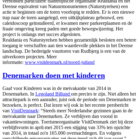
verbonden particuliere filantropische organisatie Realdania en het
Deense equivalent van Natuurmonumenten (Naturstyrelsen) een
actie te beginnen om de toren voorlopig te redden. Er is een nieuwe
trap naar de toren aangelegd, een uitkijkplateau gebouwd, een
caleidoscoop geïnstalleerd, er kwamen meer parkeerplaatsen en de
fraaie omgeving kreeg paden met goede bewegwijzering. Het
project is onlangs met succes afgesloten.
Realdania en Naturstyrelsen hebben gezamenlijk besloten een betere
toegang te verschaffen aan tien waardevolle plekken in het Deense
landschap. De bedreigde vuurtoren van Rudbjerg is een van de
uitverkoren projecten. Meer
informatie:
www.visitdenmark.nl/noord-jutland
Denemarken doen met kinderen
Gaaf voor Kinderen was in de meivakantie van 2014 in
Denemarken. In
Legoland Billund
om precies te zijn. Niet alleen het
attractiepark is een aanrader, juist ook de periode om Denemarken te
bezoeken, is perfect. Dat lezen wij ook in het recente persbericht
van
VisitDenmark
: “Steeds meer Nederlandse gezinnen gaan in de
meivakantie naar Denemarken. Ze verblijven dan vooral in
vakantiewoningen. Toerismeorganisatie VisitDenmark ziet bij deze
verblijfsvorm in april-mei 2015 een stijging van 33% ten opzichte
van 2014, in totaal zo'n 165.000 overnachtingen. En volgens
verschillende reisorganisaties zet deze trend zich dit jaar voort.”