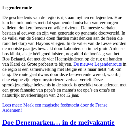
Legendenroute
De geschiedenis van de regio is rijk aan mythen en legenden. Hoe
kan het ook anders met dat spannende landschap van verborgen
valleien, donkere bossen en wilde rivieren. De meeste verhalen
bestaan al eeuwen en zijn van generatie op generatie doorverteld. In
de vallei van de Semois doen flarden mist denken aan de feeën die
rond het dorp van Hayons vliegen. In de vallei van de Lesse worden
de mooiste paadjes bewaakt door kabouters en in het grote Ardense
bos klinkt, als je héél goed luistert, nog altijd de hoefslag van het
Ros Beiaard, dat met de vier Heemskinderen op de rug uit handen
van Karel de Grote probeert te blijven.
De nieuwe Legendenroute
in
de regio is een samenwerking met België en is maar liefst 450 km
lang. De route gaat dwars door deze betoverende wereld, waarbij
elke etappe zijn eigen mysterieuze verhaal vertelt. Deze
sprookjesachtige belevenis in de streek is geschikt voor iedereen met
een grote fantasie: van papa’s en mama’s tot opa’s en oma’s en
natuurlijk toverleerlingen van 2 tot 12 jaar.
Lees meer: Maak een magische feeëntocht door de Franse
Ardennen!
Doe Denemarken… in de meivakantie