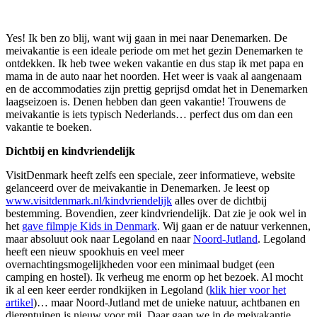
Yes! Ik ben zo blij, want wij gaan in mei naar Denemarken. De
meivakantie is een ideale periode om met het gezin Denemarken te
ontdekken. Ik heb twee weken vakantie en dus stap ik met papa en
mama in de auto naar het noorden. Het weer is vaak al aangenaam
en de accommodaties zijn prettig geprijsd omdat het in Denemarken
laagseizoen is. Denen hebben dan geen vakantie! Trouwens de
meivakantie is iets typisch Nederlands… perfect dus om dan een
vakantie te boeken.
Dichtbij en kindvriendelijk
VisitDenmark heeft zelfs een speciale, zeer informatieve, website
gelanceerd over de meivakantie in Denemarken. Je leest op
www.visitdenmark.nl/kindvriendelijk
alles over de dichtbij
bestemming. Bovendien, zeer kindvriendelijk. Dat zie je ook wel in
het
gave filmpje Kids in Denmark
. Wij gaan er de natuur verkennen,
maar absoluut ook naar Legoland en naar
Noord-Jutland
. Legoland
heeft een nieuw spookhuis en veel meer
overnachtingsmogelijkheden voor een minimaal budget (een
camping en hostel). Ik verheug me enorm op het bezoek. Al mocht
ik al een keer eerder rondkijken in Legoland (
klik hier voor het
artikel
)… maar Noord-Jutland met de unieke natuur, achtbanen en
dierentuinen is nieuw voor mij. Daar gaan we in de meivakantie