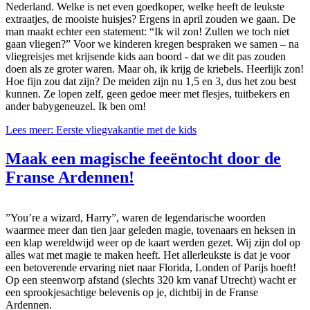
Nederland. Welke is net even goedkoper, welke heeft de leukste
extraatjes, de mooiste huisjes? Ergens in april zouden we gaan. De
man maakt echter een statement: “Ik wil zon! Zullen we toch niet
gaan vliegen?” Voor we kinderen kregen bespraken we samen – na
vliegreisjes met krijsende kids aan boord - dat we dit pas zouden
doen als ze groter waren. Maar oh, ik krijg de kriebels. Heerlijk zon!
Hoe fijn zou dat zijn? De meiden zijn nu 1,5 en 3, dus het zou best
kunnen. Ze lopen zelf, geen gedoe meer met flesjes, tuitbekers en
ander babygeneuzel. Ik ben om!
Lees meer: Eerste vliegvakantie met de kids
Maak een magische feeëntocht door de
Franse Ardennen!
”You’re a wizard, Harry”, waren de legendarische woorden
waarmee meer dan tien jaar geleden magie, tovenaars en heksen in
een klap wereldwijd weer op de kaart werden gezet. Wij zijn dol op
alles wat met magie te maken heeft. Het allerleukste is dat je voor
een betoverende ervaring niet naar Florida, Londen of Parijs hoeft!
Op een steenworp afstand (slechts 320 km vanaf Utrecht) wacht er
een sprookjesachtige belevenis op je, dichtbij in de Franse
Ardennen.