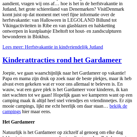
aandient, vragen wij ons af… hoe is het in de herfstvakantie in
Jutland, het grote schiereiland van Denemarken? VisitDenmark
komt juist op dat moment met veel fijne informatie over de
herfstvakantie: van Halloween in LEGOLAND Billund tot
Vikingactiviteiten in Ribe en van glasblazen en halsketting
ontwerpen in kustplaatsje Ebeltoft tot hout- en zandsculpturen
bewonderen in Blokhus.
Lees meer: Herfstvakantie in kindvriendelijk Jutland
Kinderattracties rond het Gardameer
Joepie, we gaan waarschijnlijk naar het Gardameer op vakantie!
Papa en mama zijn druk op zoek naar de beste plekjes, maar ik heb
alvast even gekeken wat er voor ons allemaal te beleven is. En
wauw, wat een gave plek is het Gardameer voor kinderen, ik kan
niet wachten tot we gaan! Hopelijk gaan we kamperen want op een
camping maak ik altijd heel snel vriendjes en vriendinnetjes. Er zijn
mooie campings, lijkt me echt heerlijk om daar staan…
bekijk de
campings
hier maar eens.
Het Gardameer
Natuurlijk is het Gardameer op zichzelf al genoeg om elke dag