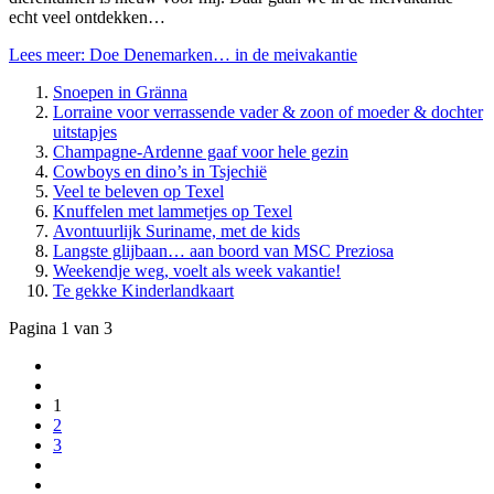
echt veel ontdekken…
Lees meer: Doe Denemarken… in de meivakantie
Snoepen in Gränna
Lorraine voor verrassende vader & zoon of moeder & dochter
uitstapjes
Champagne-Ardenne gaaf voor hele gezin
Cowboys en dino’s in Tsjechië
Veel te beleven op Texel
Knuffelen met lammetjes op Texel
Avontuurlijk Suriname, met de kids
Langste glijbaan… aan boord van MSC Preziosa
Weekendje weg, voelt als week vakantie!
Te gekke Kinderlandkaart
Pagina 1 van 3
1
2
3