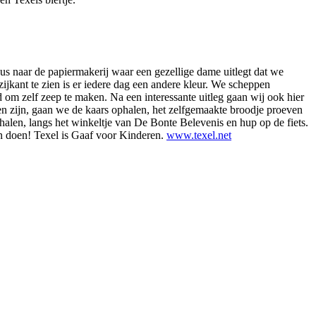
us naar de papiermakerij waar een gezellige dame uitlegt dat we
jkant te zien is er iedere dag een andere kleur. We scheppen
 om zelf zeep te maken. Na een interessante uitleg gaan wij ook hier
den zijn, gaan we de kaars ophalen, het zelfgemaakte broodje proeven
p halen, langs het winkeltje van De Bonte Belevenis en hup op de fiets.
an doen! Texel is Gaaf voor Kinderen.
www.texel.net