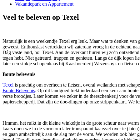
Vakantiepark en Appartement
Veel te beleven op Texel
Natuurlijk is een weekendje Texel erg leuk. Maar wat te denken van g
geweest. Enthousiast vertrekken wij zaterdag vroeg in de ochtend naa
Dág vaste land, hoi Texel. Aan de overkant huren wij zo’n ontzettend l
tegen hebt. Niet getreurd, trappen en genieten. Langs de dijk lopen l
later een stukje schapenkaas bij Kaasboerderij Wezenspyk en fietsen 
Bonte belevenis
Texel
is prachtig om overheen te fietsen, overal weilanden met schapen 
Bonte Belevenis
. Op dit landgoed trekt inderdaad een keur aan bonte 
verse broodjes. Later komen we zeker in de theeschenkerij voor de vers
papierschepperij. Dat zijn de doe-dingen op onze strippenkaart. We l
Hmmm, het ruikt in dit kleine winkeltje in de grote schuur naar warm 
kaars doen we in de vorm om later transparant kaarsvet over te (laten)
en gaan ambachtelijk aan de slag met de vorm. We worden ook hier geh
brood. Terwijl onze broodjes afgebakken worden, kunnen de kids buite