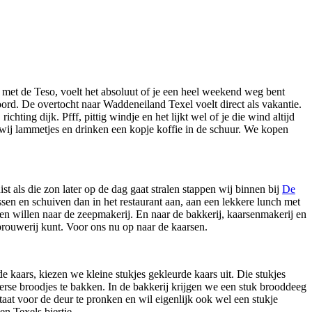
 met de Teso, voelt het absoluut of je een heel weekend weg bent
ord. De overtocht naar Waddeneiland Texel voelt direct als vakantie.
ting dijk. Pfff, pittig windje en het lijkt wel of je die wind altijd
wij lammetjes en drinken een kopje koffie in de schuur. We kopen
st als die zon later op de dag gaat stralen stappen wij binnen bij
De
ssen en schuiven dan in het restaurant aan, aan een lekkere lunch met
n en willen naar de zeepmakerij. En naar de bakkerij, kaarsenmakerij en
rbrouwerij kunt. Voor ons nu op naar de kaarsen.
 kaars, kiezen we kleine stukjes gekleurde kaars uit. Die stukjes
 verse broodjes te bakken. In de bakkerij krijgen we een stuk brooddeeg
at voor de deur te pronken en wil eigenlijk ook wel een stukje
n Texels biertje.