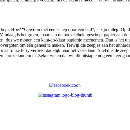
schept. Hoe? “Gewoon met een schep door een bad”, is zijn uitleg. Op d
ndaag is het groen, maar aan de hoeveelheid geschept papier aan de zi
en, dus we mogen een kant-en-klaar papiertje meenemen. Dan is het tijd
en overgoten om één geheel te maken. Terwijl die zeepjes aan het uithar
, maar onze ferry vertrekt dadelijk naar het vaste land. Snel dus de zee
veren onze tandem in. Zeker weten dat wij dit uitstapje nog een keer ga