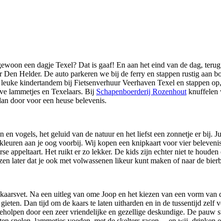
ewoon een dagje Texel? Dat is gaaf! En aan het eind van de dag, terug
r Den Helder. De auto parkeren we bij de ferry en stappen rustig aan bo
euke kindertandem bij Fietsenverhuur Veerhaven Texel en stappen op, rich
ieve lammetjes en Texelaars. Bij
Schapenboerderij Rozenhout
knuffelen 
dan door voor een heuse belevenis.
en vogels, het geluid van de natuur en het liefst een zonnetje er bij. Jui
kleuren aan je oog voorbij. Wij kopen een knipkaart voor vier beleveni
e appeltaart. Het ruikt er zo lekker. De kids zijn echter niet te houde
ezen later dat je ook met volwassenen likeur kunt maken of naar de bie
kaarsvet. Na een uitleg van ome Joop en het kiezen van een vorm van de
 gieten. Dan tijd om de kaars te laten uitharden en in de tussentijd zelf
olpen door een zeer vriendelijke en gezellige deskundige. De pauw sta
n spelen, lammetjes voeden, met de skelters racen… en wij, drinken ee