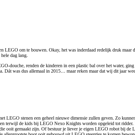
leen LEGO om te bouwen. Okay, het was inderdaad redelijk druk maar 
 hele dag lang.
GO-douche, renden de kinderen in een plastic bal over het water, gin
. Dát was dus allemaal in 2015… maar reken maar dat wij dit jaar weer 
spelen met LEGO stenen een geheel nieuwe dimensie zullen geven. Zo 
pen terwijl de kids bij LEGO Nexo Knights worden opgeleid tot ridder. 
 die ooit gemaakt zijn. Of bestuur je liever je eigen LEGO robot bij d
allergrootste boot ooit gebouwd uit LEGO steentjes te komen bewonder