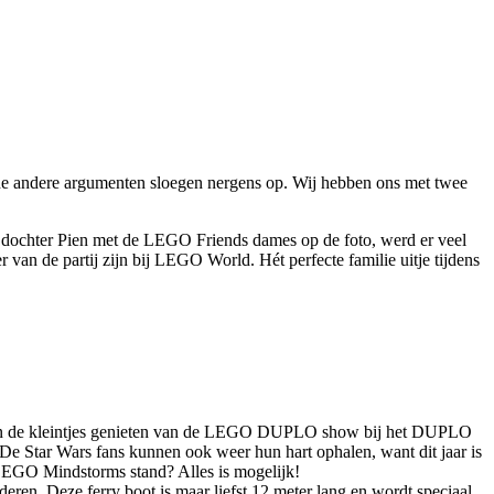
de andere argumenten sloegen nergens op. Wij hebben ons met twee
g dochter Pien met de LEGO Friends dames op de foto, werd er veel
van de partij zijn bij LEGO World. Hét perfecte familie uitje tijdens
kunnen de kleintjes genieten van de LEGO DUPLO show bij het DUPLO
De Star Wars fans kunnen ook weer hun hart ophalen, want dit jaar is
e LEGO Mindstorms stand? Alles is mogelijk!
en. Deze ferry boot is maar liefst 12 meter lang en wordt speciaal