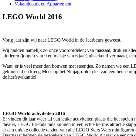
Vakantiepark en Appartement
LEGO World 2016
Vo
rig jaar zijn wij naar LEGO World in de Jaarbeurs geweest.
Wij hadden namelijk zo onze vooroordelen; van massaal, druk en al
kinderen (jongen van 9 en meisje van 6 jaar) uitstekend vermaakt, een
Want, er is veel meer dan bouwen met steentjes. Zo namen we een LE
geknutseld en kreeg Mees op het Ninjago-plein les van een heuse ninja
de herfstvakantie!
LEGO World activiteiten 2016
Er vinden dit jaar weer tal van leuke activiteiten plaats die het 
theater, LEGO Friends fans kunnen in een echte kermis attractie stap
er een unieke collectie te zien van alle LEGO Stars Wars minifiguren
Daarnaast hebben de bezoekers van LEGO World dit jaar de eer om de 