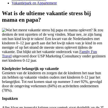
Vakantiepark en Appartement
Wat is de ultieme vakantie stress bij
mama en papa?
Wat het meest vakantie stress bij papa en mama oplevert? Ik zou
denken de tent opzetten of de weg vinden. Maar nee, ze zijn bang
om hun kind kwijt te raken! Een kwart van de Nederlanders met
kinderen 0–12 jaar geeft aan dat het kwijt raken van je kind in een
menigte of op het strand de meeste stress oplevert tijdens de
vakantie. Dat blijkt uit het vakantie onderzoek van
Family Fun
Travel
uitgevoerd door USP Marketing Consultancy onder gezinnen
met kinderen 0-12 jaar.
Kindplezier belangrijk op vakantie
Genieten van de kinderen en zorgen dat de kinderen het naar hun
zin hebben op vakantie vinden ouders met kinderen 0-12 jaar het
belangrijkst. Tot rust komen staat op nummer 3 met 92%, gevolgd
door de omgeving verkennen (84%) en activiteiten ondernemen
(78%).
Inpakken
e
Alles klaar en ingepakt krijgen voor vertrek staat duidelijk op de 2