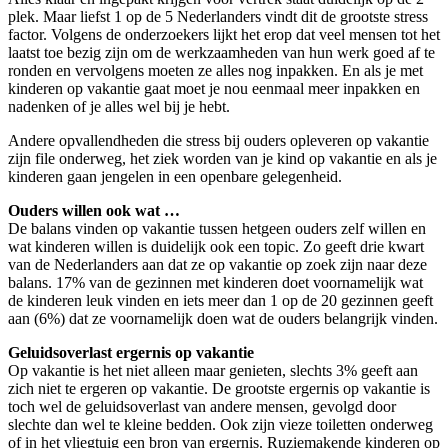
plek. Maar liefst 1 op de 5 Nederlanders vindt dit de grootste stress
factor. Volgens de onderzoekers lijkt het erop dat veel mensen tot het
laatst toe bezig zijn om de werkzaamheden van hun werk goed af te
ronden en vervolgens moeten ze alles nog inpakken. En als je met
kinderen op vakantie gaat moet je nou eenmaal meer inpakken en
nadenken of je alles wel bij je hebt.
Andere opvallendheden die stress bij ouders opleveren op vakantie
zijn file onderweg, het ziek worden van je kind op vakantie en als je
kinderen gaan jengelen in een openbare gelegenheid.
Ouders willen ook wat …
De balans vinden op vakantie tussen hetgeen ouders zelf willen en
wat kinderen willen is duidelijk ook een topic. Zo geeft drie kwart
van de Nederlanders aan dat ze op vakantie op zoek zijn naar deze
balans. 17% van de gezinnen met kinderen doet voornamelijk wat
de kinderen leuk vinden en iets meer dan 1 op de 20 gezinnen geeft
aan (6%) dat ze voornamelijk doen wat de ouders belangrijk vinden.
Geluidsoverlast ergernis op vakantie
Op vakantie is het niet alleen maar genieten, slechts 3% geeft aan
zich niet te ergeren op vakantie. De grootste ergernis op vakantie is
toch wel de geluidsoverlast van andere mensen, gevolgd door
slechte dan wel te kleine bedden. Ook zijn vieze toiletten onderweg
of in het vliegtuig een bron van ergernis. Ruziemakende kinderen op