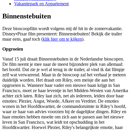
Vakantiepark en Appartement
Binnenstebuiten
Deze bioscoopfilm wordt volgens mij dé hit in de zomervakantie.
Disney•Pixar film presenteert: Binnenstebuiten! Bekijk die trailer
maar eens, gaaf toch (
klik hier om te kijken
).
Opgroeien
Vanaf 15 juli draait Binnenstebuiten in de Nederlandse bioscopen.
De film neemt je mee naar de meest bijzondere plek van allemaal:
het hoofd. Dat zie je wel al terug in de trailer, al vind ik dat filmpje
zelf wat verwarrend. Maar in de bioscoop zal het verhaal je meteen
duidelijk worden. Het draait om Riley, een meisje die aan het
opgroeien is. Wanneer haar vader een nieuwe baan krijgt in San
Francisco, moet ze haar leventje in het Midden-Westen van Amerika
achter zich laten. Riley laat zich, net als iedereen, leiden door haar
emoties: Plezier, Angst, Woede, Afkeer en Verdriet. De emoties
wonen in het Hoofdkwartier, de commandoruimte in Riley’s hoofd,
waar ze haar van advies voorzien bij de dagelijkse dingen. Riley en
haar emoties hebben moeite om zich aan te passen aan het nieuwe
leven in San Francisco, wat leidt tot opschudding in het
Hoofdkwartier. Hoewel Plezier, Riley's belangrijkste emotie, haar