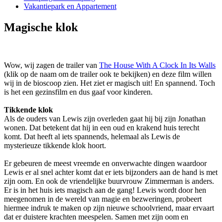
Vakantiepark en Appartement
Magische klok
Wow, wij zagen de trailer van
The House With A Clock In Its Walls
(klik op de naam om de trailer ook te bekijken) en deze film willen
wij in de bioscoop zien. Het ziet er magisch uit! En spannend. Toch
is het een gezinsfilm en dus gaaf voor kinderen.
Tikkende klok
Als de ouders van Lewis zijn overleden gaat hij bij zijn Jonathan
wonen. Dat betekent dat hij in een oud en krakend huis terecht
komt. Dat heeft al iets spannends, helemaal als Lewis de
mysterieuze tikkende klok hoort.
Er gebeuren de meest vreemde en onverwachte dingen waardoor
Lewis er al snel achter komt dat er iets bijzonders aan de hand is met
zijn oom. En ook de vriendelijke buurvrouw Zimmerman is anders.
Er is in het huis iets magisch aan de gang! Lewis wordt door hen
meegenomen in de wereld van magie en bezweringen, probeert
hiermee indruk te maken op zijn nieuwe schoolvriend, maar ervaart
dat er duistere krachten meespelen. Samen met zijn oom en