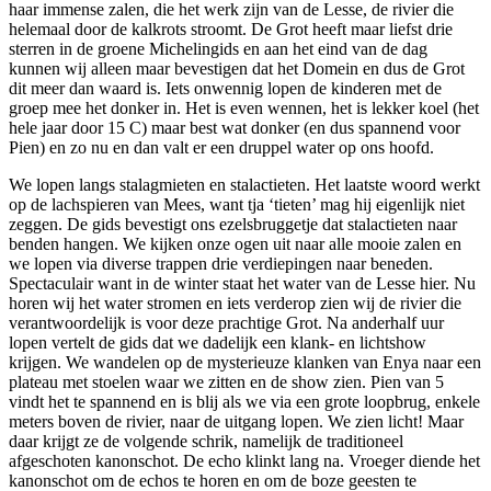
haar immense zalen, die het werk zijn van de Lesse, de rivier die
helemaal door de kalkrots stroomt. De Grot heeft maar liefst drie
sterren in de groene Michelingids en aan het eind van de dag
kunnen wij alleen maar bevestigen dat het Domein en dus de Grot
dit meer dan waard is. Iets onwennig lopen de kinderen met de
groep mee het donker in. Het is even wennen, het is lekker koel (het
hele jaar door 15 C) maar best wat donker (en dus spannend voor
Pien) en zo nu en dan valt er een druppel water op ons hoofd.
We lopen langs stalagmieten en stalactieten. Het laatste woord werkt
op de lachspieren van Mees, want tja ‘tieten’ mag hij eigenlijk niet
zeggen. De gids bevestigt ons ezelsbruggetje dat stalactieten naar
benden hangen. We kijken onze ogen uit naar alle mooie zalen en
we lopen via diverse trappen drie verdiepingen naar beneden.
Spectaculair want in de winter staat het water van de Lesse hier. Nu
horen wij het water stromen en iets verderop zien wij de rivier die
verantwoordelijk is voor deze prachtige Grot. Na anderhalf uur
lopen vertelt de gids dat we dadelijk een klank- en lichtshow
krijgen. We wandelen op de mysterieuze klanken van Enya naar een
plateau met stoelen waar we zitten en de show zien. Pien van 5
vindt het te spannend en is blij als we via een grote loopbrug, enkele
meters boven de rivier, naar de uitgang lopen. We zien licht! Maar
daar krijgt ze de volgende schrik, namelijk de traditioneel
afgeschoten kanonschot. De echo klinkt lang na. Vroeger diende het
kanonschot om de echos te horen en om de boze geesten te