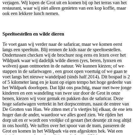
verjagen. Wij lopen de Grot uit en komen bij op het terras van het
restaurant, waar wij niet alleen genieten van een kop koffie, maar
ook een lekkere lunch nemen.
Speeltoestellen en wilde dieren
Te voet gaan wij verder naar de safaricar, maar we komen eerst
langs een speeltuin. Blij rennen de kids naar de speeltoestellen.
Ondertussen checken wij de brochure nog eens en lezen over het
Wildpark waar wij dadelijk wilde dieren (yes, beren, lynxen en
wolven) gaan ontmoeten in de natuur. We kunnen kiezen; of we
stappen in de safariwagen , een groot open voertuig of we gaan te
voet langs het nieuwe wandelpad (sinds half 2014). Dit bospad is 2
of 5 kilometer lang en je kunt op eigen tempo het hoge gedeelte van
het Wildpark doorlopen. Dat lijkt ons prachtig, maar met twee jonge
kinderen en een wandeling van twee uur door de Grot in onze
benen, kiezen wij voor gemak en pakken dus de safaricar. Deze
hoge safariwagen vertrekt in het dorpscentrum, naast de entree van
De Grotten van Han. We zitten met z’n viertjes bij elkaar, de ene iets
hoger dan de ander, waardoor we alles goed zien. We rijden het
dorp uit en er wordt een vrolijke cd gestart (het deuntje zit nog altijd
in ons hoofd). We tuffen over het spoor van de tram, passeren de
Grot en komen in het Wildpark via een afgesloten hek. Wat een