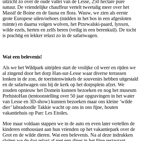
uitzicht zo over de oude vallei van de Lesse, 250 hectare pure
natuur. De vriendelijke chauffeur vertelt tweetalig meer over het
Massif de Boine en de fauna en flora. Wauw, we zien als eerste
grote Europese uilen/oehoes (midden in het bos in een afgesloten
ruimte) en daarna volgen wolven, het Przewalski-paard, lynxen,
wilde ezels, herten en zelfs beren (veilig in een berenkuil). De tocht
is prachtig en lekker relaxt zo in de safariwagen.
Wat een belevenis!
Als we het Wildpark uitrijden start de vrolijke cd weer en rijden we
al zingend door het dorp Han-sur-Lesse waar diverse terrassen
lonken in de zon, de toeristenwinkels de souvenirs hebben uitgestald
en de safariwagen ons bij de kerk op het dorpsplein afzet. We
zouden opnieuw het Domein kunnen bezoeken en nog het museum
PrehistoHan (tentoonstelling over 50 jaar opgravingen in het water
van Lesse en 3D-show) kunnen bezoeken maar ons kleine ‘wilde
dier’ labradoodle Takkie wacht op ons in ons fijne, houten
vakantiehuis op Parc Les Etoiles.
Moe maar voldaan stappen we in de auto en even later vertellen de
kinderen enthousiast aan hun vrienden op het vakantiepark over de
Grot en de wilde dieren. Wat een belevenis. Na al deze indrukken
sluiten we de dag relaxt af met een diner in het fijne restaurant