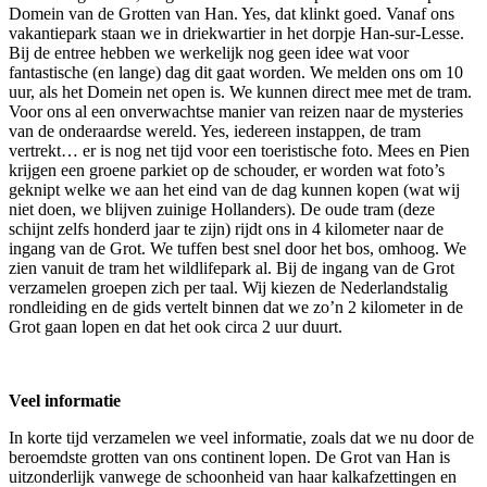
Domein van de Grotten van Han. Yes, dat klinkt goed. Vanaf ons
vakantiepark staan we in driekwartier in het dorpje Han-sur-Lesse.
Bij de entree hebben we werkelijk nog geen idee wat voor
fantastische (en lange) dag dit gaat worden. We melden ons om 10
uur, als het Domein net open is. We kunnen direct mee met de tram.
Voor ons al een onverwachtse manier van reizen naar de mysteries
van de onderaardse wereld. Yes, iedereen instappen, de tram
vertrekt… er is nog net tijd voor een toeristische foto. Mees en Pien
krijgen een groene parkiet op de schouder, er worden wat foto’s
geknipt welke we aan het eind van de dag kunnen kopen (wat wij
niet doen, we blijven zuinige Hollanders). De oude tram (deze
schijnt zelfs honderd jaar te zijn) rijdt ons in 4 kilometer naar de
ingang van de Grot. We tuffen best snel door het bos, omhoog. We
zien vanuit de tram het wildlifepark al. Bij de ingang van de Grot
verzamelen groepen zich per taal. Wij kiezen de Nederlandstalig
rondleiding en de gids vertelt binnen dat we zo’n 2 kilometer in de
Grot gaan lopen en dat het ook circa 2 uur duurt.
Veel informatie
In korte tijd verzamelen we veel informatie, zoals dat we nu door de
beroemdste grotten van ons continent lopen. De Grot van Han is
uitzonderlijk vanwege de schoonheid van haar kalkafzettingen en