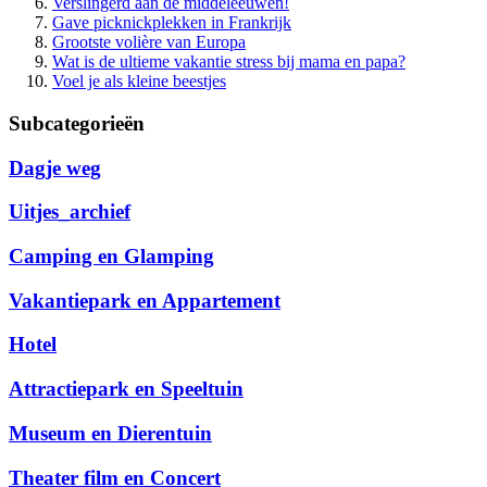
Verslingerd aan de middeleeuwen!
Gave picknickplekken in Frankrijk
Grootste volière van Europa
Wat is de ultieme vakantie stress bij mama en papa?
Voel je als kleine beestjes
Subcategorieën
Dagje weg
Uitjes_archief
Camping en Glamping
Vakantiepark en Appartement
Hotel
Attractiepark en Speeltuin
Museum en Dierentuin
Theater film en Concert