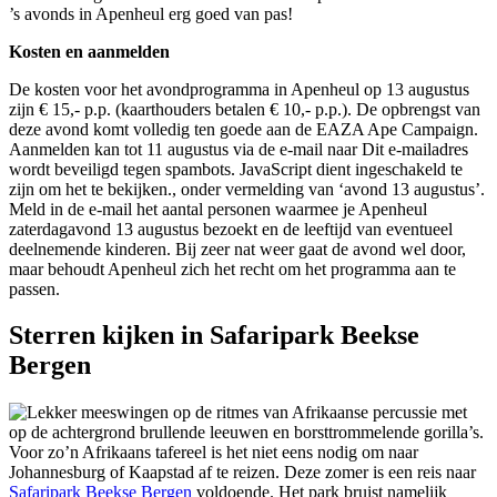
’s avonds in Apenheul erg goed van pas!
Kosten en aanmelden
De kosten voor het avondprogramma in Apenheul op 13 augustus
zijn € 15,- p.p. (kaarthouders betalen € 10,- p.p.). De opbrengst van
deze avond komt volledig ten goede aan de EAZA Ape Campaign.
Aanmelden kan tot 11 augustus via de e-mail naar
Dit e-mailadres
wordt beveiligd tegen spambots. JavaScript dient ingeschakeld te
zijn om het te bekijken.
, onder vermelding van ‘avond 13 augustus’.
Meld in de e-mail het aantal personen waarmee je Apenheul
zaterdagavond 13 augustus bezoekt en de leeftijd van eventueel
deelnemende kinderen. Bij zeer nat weer gaat de avond wel door,
maar behoudt Apenheul zich het recht om het programma aan te
passen.
Sterren kijken in Safaripark Beekse
Bergen
Lekker meeswingen op de ritmes van Afrikaanse percussie met
op de achtergrond brullende leeuwen en borsttrommelende gorilla’s.
Voor zo’n Afrikaans tafereel is het niet eens nodig om naar
Johannesburg of Kaapstad af te reizen. Deze zomer is een reis naar
Safaripark Beekse Bergen
voldoende. Het park bruist namelijk