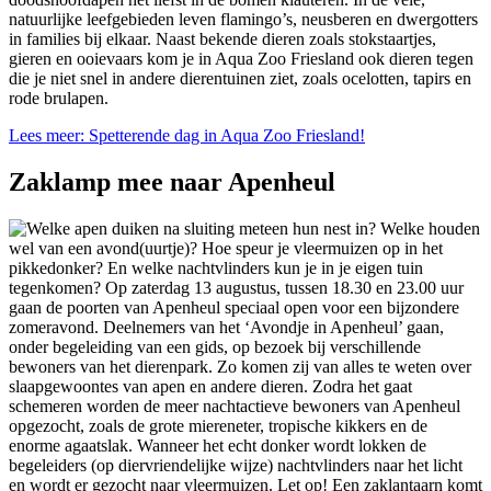
natuurlijke leefgebieden leven flamingo’s, neusberen en dwergotters
in families bij elkaar. Naast bekende dieren zoals stokstaartjes,
gieren en ooievaars kom je in Aqua Zoo Friesland ook dieren tegen
die je niet snel in andere dierentuinen ziet, zoals ocelotten, tapirs en
rode brulapen.
Lees meer: Spetterende dag in Aqua Zoo Friesland!
Zaklamp mee naar Apenheul
Welke apen duiken na sluiting meteen hun nest in? Welke houden
wel van een avond(uurtje)? Hoe speur je vleermuizen op in het
pikkedonker? En welke nachtvlinders kun je in je eigen tuin
tegenkomen? Op zaterdag 13 augustus, tussen 18.30 en 23.00 uur
gaan de poorten van Apenheul speciaal open voor een bijzondere
zomeravond. Deelnemers van het ‘Avondje in Apenheul’ gaan,
onder begeleiding van een gids, op bezoek bij verschillende
bewoners van het dierenpark. Zo komen zij van alles te weten over
slaapgewoontes van apen en andere dieren. Zodra het gaat
schemeren worden de meer nachtactieve bewoners van Apenheul
opgezocht, zoals de grote miereneter, tropische kikkers en de
enorme agaatslak. Wanneer het echt donker wordt lokken de
begeleiders (op diervriendelijke wijze) nachtvlinders naar het licht
en wordt er gezocht naar vleermuizen. Let op! Een zaklantaarn komt