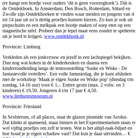
(er hangt een bordje voor ouders ‘dit is geen voorzeghoek’). Dát is
de Ontdekhoek. In Amsterdam, Den Bosch, Rotterdam, Sittard en
Zwolle zijn Ontdekhoeken te vinden waar meiden en jongens van 4
tot 14 jaar uit zo’n dertig proefjes kunnen kiezen. Zo kun je ook uit
piepschuim en een melkpak een bootje maken of soep eten op een
magnetische tafel. Probeer dan je lepel maar eens zonder te spetteren
uit je bord te krijgen.
www.ontdekhoek.nl
Provincie: Limburg
Verkleden als een jonkvrouw en jezelf in een lachspiegel bekijken.
Dan nog wat koken in de kinderkeuken en daarna een
kinderrondleiding langs de tentoonstelling ‘Suske en Wiske - De
fantasievolle vertellers’. Een volle fantasiedag, die je kunt afsluiten
met de workshop ‘Maak je eigen Suske en Wiske pop’ (dinsdag t/m
zondag, 14-16 uur) voor € 1,-. Entree gezin (max. 2 volw. en 3
kinderen) € 19,50. Jongeren 4 t/m 17 jaar € 4,50.
www.limburgsmuseum.nl
Provincie: Friesland
In Sexbierum, of all places, staat de glazen piramide van Aeolus.
Dat klinkt al spannend, maar binnen in het Experimentarium staan er
wel vijftig proefjes om zelf te testen. Wat is het altijd-raak-biljart en
hoe houd je je eigen schaduw vast? Dat kun je daar uitvinden… €