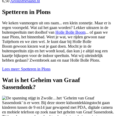
6,50
Aeolusfriesland.nl
Spetteren in Plons
We keken vanmorgen uit ons raam... een klein zonnetje. Maar er is
regen voorspeld. Wat zal het gaan worden? Lekker uitrazen in de
buitenspeeltuin met doolhof van
Holle Bolle Boom
... of gaan we
naar Plons, het binnenbad. Weet je wat, we rijden gewoon naar
Tuitjehorn en we zien wel. Je kunt daar bij Holle Bolle
Boom gewoon kiezen wat je gaat doen. Mocht je in de
buitenspeeltuin zijn en het wordt koud, dan kun j e altijd nog een
kaartje bijkopen voor de indoor speeltuin. Wat wij uiteindelijk
hebben gedaan? Zwembroek aan en naar Holle Bolle Plons.
Lees meer: Spetteren in Plons
Wat is het Geheim van Graaf
Sassendonk?
De spanning stijgt in Zwolle…het ‘Geheim van Graaf
Sassendonk’ is er weer. Bij deze stoere kidsontdekkingstocht gaan
kinderen tussen de 9 en14 jaar gewapend met PDA, digitale camera
en mobiele telefoon op zoek naar het geheim van Graaf Sassendonk.