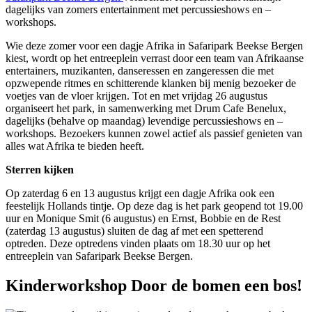
dagelijks van zomers entertainment met percussieshows en –
workshops.
Wie deze zomer voor een dagje Afrika in Safaripark Beekse Bergen
kiest, wordt op het entreeplein verrast door een team van Afrikaanse
entertainers, muzikanten, danseressen en zangeressen die met
opzwepende ritmes en schitterende klanken bij menig bezoeker de
voetjes van de vloer krijgen. Tot en met vrijdag 26 augustus
organiseert het park, in samenwerking met Drum Cafe Benelux,
dagelijks (behalve op maandag) levendige percussieshows en –
workshops. Bezoekers kunnen zowel actief als passief genieten van
alles wat Afrika te bieden heeft.
Sterren kijken
Op zaterdag 6 en 13 augustus krijgt een dagje Afrika ook een
feestelijk Hollands tintje. Op deze dag is het park geopend tot 19.00
uur en Monique Smit (6 augustus) en Ernst, Bobbie en de Rest
(zaterdag 13 augustus) sluiten de dag af met een spetterend
optreden. Deze optredens vinden plaats om 18.30 uur op het
entreeplein van Safaripark Beekse Bergen.
Kinderworkshop Door de bomen een bos!