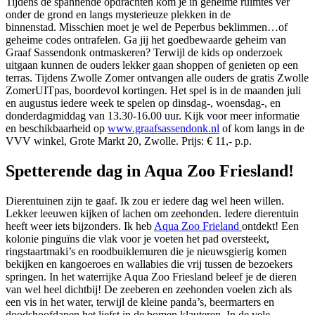
Tijdens de spannende opdrachten kom je in geheime ruimtes ver
onder de grond en langs mysterieuze plekken in de
binnenstad.
Misschien moet je wel de Peperbus beklimmen…of
geheime codes ontrafelen. Ga jij het goedbewaarde geheim van
Graaf Sassendonk ontmaskeren? Terwijl de kids op onderzoek
uitgaan kunnen de ouders lekker gaan shoppen of genieten op een
terras. Tijdens Zwolle Zomer ontvangen alle ouders de gratis Zwolle
ZomerUITpas, boordevol kortingen. Het spel is in de maanden juli
en augustus iedere week te spelen op dinsdag-, woensdag-, en
donderdagmiddag van 13.30-16.00 uur. Kijk voor meer informatie
en beschikbaarheid op
www.graafsassendonk.nl
of kom langs in de
VVV winkel, Grote Markt 20, Zwolle. Prijs: € 11,- p.p.
Spetterende dag in Aqua Zoo Friesland!
Dierentuinen zijn te gaaf. Ik zou er iedere dag wel heen willen.
Lekker leeuwen kijken of lachen om zeehonden. Iedere dierentuin
heeft weer iets bijzonders. Ik heb
Aqua Zoo Frieland
ontdekt! Een
kolonie pinguïns die vlak voor je voeten het pad oversteekt,
ringstaartmaki’s en roodbuiklemuren die je nieuwsgierig komen
bekijken en kangoeroes en wallabies die vrij tussen de bezoekers
springen. In het waterrijke Aqua Zoo Friesland beleef je de dieren
van wel heel dichtbij! De zeeberen en zeehonden voelen zich als
een vis in het water, terwijl de kleine panda’s, beermarters en
doodshoofdapen het liefst in de bomen klauteren. In de vele,