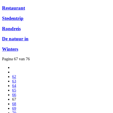
Restaurant
Stedentrip
Rondreis
De natuur in
Winters
Pagina 67 van 76
62
63
64
65
66
67
68
69
70