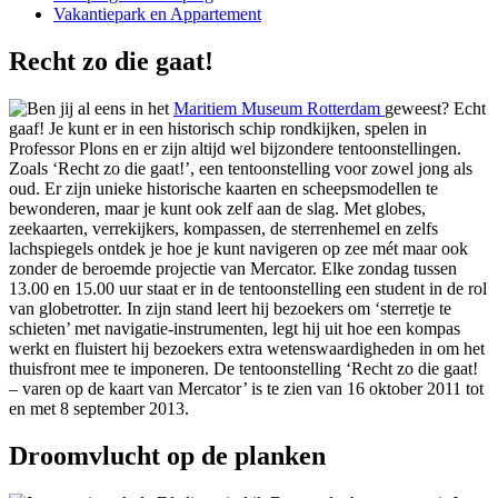
Vakantiepark en Appartement
Recht zo die gaat!
Ben jij al eens in het
Maritiem Museum Rotterdam
geweest? Echt
gaaf! Je kunt er in een historisch schip rondkijken, spelen in
Professor Plons en er zijn altijd wel bijzondere tentoonstellingen.
Zoals ‘Recht zo die gaat!’, een tentoonstelling voor zowel jong als
oud. Er zijn unieke historische kaarten en scheepsmodellen te
bewonderen, maar je kunt ook zelf aan de slag. Met globes,
zeekaarten, verrekijkers, kompassen, de sterrenhemel en zelfs
lachspiegels ontdek je hoe je kunt navigeren op zee mét maar ook
zonder de beroemde projectie van Mercator. Elke zondag tussen
13.00 en 15.00 uur staat er in de tentoonstelling een student in de rol
van globetrotter. In zijn stand leert hij bezoekers om ‘sterretje te
schieten’ met navigatie-instrumenten, legt hij uit hoe een kompas
werkt en fluistert hij bezoekers extra wetenswaardigheden in om het
thuisfront mee te imponeren. De tentoonstelling ‘Recht zo die gaat!
– varen op de kaart van Mercator’ is te zien van 16 oktober 2011 tot
en met 8 september 2013.
Droomvlucht op de planken