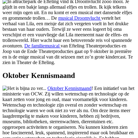
In attractiepark de Efteling vind ik Droomvlucht zooo mooi. Je
glijdt in een bakje langs allemaal elfjes en trollen. Ik kijk telkens
weer mijn ogen uit. En nu komt er een musical met dansende elfjes
en grommende trollen…
De
musical Droomvlucht
vertelt het
verhaal van Lila, een meisje dat zich vergeten voelt in het drukke
bestaan van haar ouders. Terwijl ze weer eens logeert bij oma
verschijnt er een vuurvliegje dat Lila meeneemt naar de elfen- en
trollenwereld. Hier wacht haar een betoverende reis vol spannende
avonturen.
De familiemusical
van Efteling Theaterproducties en
Joop van de Ende Theaterproducties gaat op 9 oktober in première
en is de enige musical van dit seizoen met zo’n grote kindercast. Te
zien in Theater de Efteling.
Oktober Kennismaand
Het is bijna zo ver...
Oktober Kennismaand
! Een initiatief van het
ministerie van OCW. Zij willen wetenschap en technologie op de
kaart zetten voor jong en oud, maar voornamelijk voor kinderen.
Wetenschap en technologie zijn overal en zonder wetenschap en
technologie waren we ook niet zo ver als nu. Om deze items meer
laagdrempelig te maken voor kinderen, hebben zij bedrijven,
museums, bibliotheken, sterrenwachten, dierentuinen etc.
opgeroepen activiteiten te organiseren. Nu kunnen kinderen zien
hoe fascinerend, leuk, spannend, inspirerend maar ook bruikbaar en