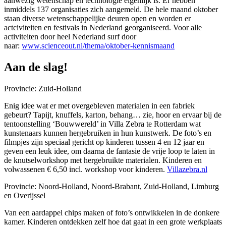
aanwezig wetenschap en technologie eigenlijk is. Er hebben
inmiddels 137 organisaties zich aangemeld. De hele maand oktober
staan diverse wetenschappelijke deuren open en worden er
actciviteiten en festivals in Nederland georganiseerd. Voor alle
activiteiten door heel Nederland surf door
naar:
www.scienceout.nl/thema/oktober-kennismaand
Aan de slag!
Provincie: Zuid-Holland
Enig idee wat er met overgebleven materialen in een fabriek
gebeurt? Tapijt, knuffels, karton, behang… zie, hoor en ervaar bij de
tentoonstelling ‘Bouwwereld’ in Villa Zebra te Rotterdam wat
kunstenaars kunnen hergebruiken in hun kunstwerk. De foto’s en
filmpjes zijn speciaal gericht op kinderen tussen 4 en 12 jaar en
geven een leuk idee, om daarna de fantasie de vrije loop te laten in
de knutselworkshop met hergebruikte materialen. Kinderen en
volwassenen € 6,50 incl. workshop voor kinderen.
Villazebra.nl
Provincie: Noord-Holland, Noord-Brabant, Zuid-Holland, Limburg
en Overijssel
Van een aardappel chips maken of foto’s ontwikkelen in de donkere
kamer. Kinderen ontdekken zelf hoe dat gaat in een grote werkplaats