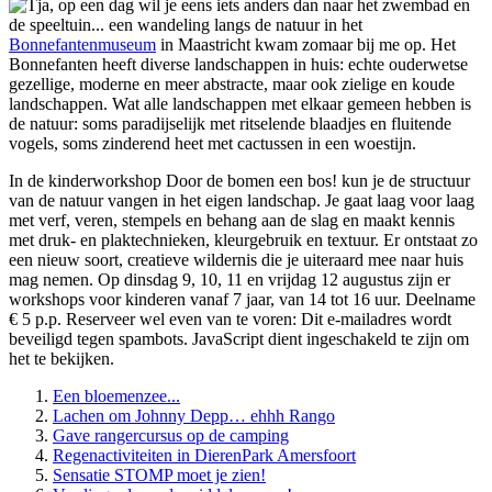
Tja, op een dag wil je eens iets anders dan naar het zwembad en
de speeltuin... een wandeling langs de natuur in het
Bonnefantenmuseum
in Maastricht kwam zomaar bij me op. Het
Bonnefanten heeft diverse landschappen in huis: echte ouderwetse
gezellige, moderne en meer abstracte, maar ook zielige en koude
landschappen. Wat alle landschappen met elkaar gemeen hebben is
de natuur: soms paradijselijk met ritselende blaadjes en fluitende
vogels, soms zinderend heet met cactussen in een woestijn.
In de kinderworkshop Door de bomen een bos! kun je de structuur
van de natuur vangen in het eigen landschap. Je gaat laag voor laag
met verf, veren, stempels en behang aan de slag en maakt kennis
met druk- en plaktechnieken, kleurgebruik en textuur. Er ontstaat zo
een nieuw soort, creatieve wildernis die je uiteraard mee naar huis
mag nemen. Op dinsdag 9, 10, 11 en vrijdag 12 augustus zijn er
workshops voor kinderen vanaf 7 jaar, van 14 tot 16 uur. Deelname
€ 5 p.p. Reserveer wel even van te voren:
Dit e-mailadres wordt
beveiligd tegen spambots. JavaScript dient ingeschakeld te zijn om
het te bekijken.
Een bloemenzee...
Lachen om Johnny Depp… ehhh Rango
Gave rangercursus op de camping
Regenactiviteiten in DierenPark Amersfoort
Sensatie STOMP moet je zien!