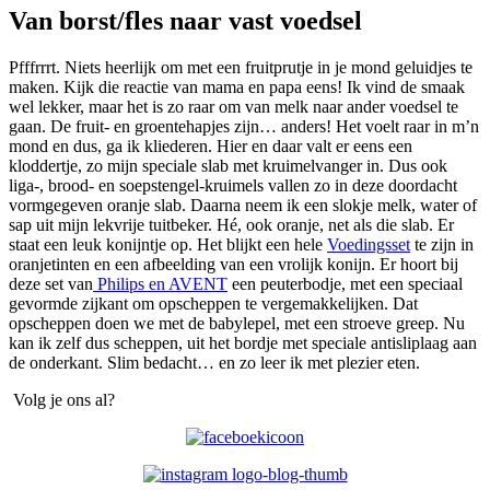
Van borst/fles naar vast voedsel
Pfffrrrt. Niets heerlijk om met een fruitprutje in je mond geluidjes te
maken. Kijk die reactie van mama en papa eens! Ik vind de smaak
wel lekker, maar het is zo raar om van melk naar ander voedsel te
gaan. De fruit- en groentehapjes zijn… anders! Het voelt raar in m’n
mond en dus, ga ik kliederen. Hier en daar valt er eens een
kloddertje, zo mijn speciale slab met kruimelvanger in. Dus ook
liga-, brood- en soepstengel-kruimels vallen zo in deze doordacht
vormgegeven oranje slab. Daarna neem ik een slokje melk, water of
sap uit mijn lekvrije tuitbeker. Hé, ook oranje, net als die slab. Er
staat een leuk konijntje op. Het blijkt een hele
Voedingsset
te zijn in
oranjetinten en een afbeelding van een vrolijk konijn. Er hoort bij
deze set van
Philips en AVENT
een peuterbodje, met een speciaal
gevormde zijkant om opscheppen te vergemakkelijken. Dat
opscheppen doen we met de babylepel, met een stroeve greep. Nu
kan ik zelf dus scheppen, uit het bordje met speciale antisliplaag aan
de onderkant. Slim bedacht… en zo leer ik met plezier eten.
Volg je ons al?