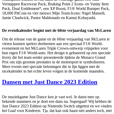
Verstappen Racewear Pack, Braking Point 2 Icons- en Vanity Item
Pack, Dual Entitlement*, een XP Boost, F1® World Bumper Pack,
18,000 PitCoin en vier nieuwe Mijn Team-Icons: Nigel Mansell,
Jamie Chadwick, Pastor Maldonado en Kamui Kobayashi.
De eventkalender begint met de 60ste verjaardag van McLaren
Om de release van de game en de 60ste verjaardag van McLaren te
vieren kunnen spelers deelnemen aan een speciaal F1® World-
evenement en het McLaren Triple Crown-ontwerp vrijspelen voor
hun eigen F1® World-auto. Het design is gebaseerd op een speciale
livery die het team eerder presenteerde tijdens de Monaco Grand
Prix om zijn grootste prestaties in de motorsport te symboliseren.
Meer events met speciale beloningen die in lijn liggen met de
racekalender in het echte leven volgen in de komende maanden.
Dansen met Just Dance 2023 Edition
De muziekgame Just Dance ken je vast wel. Je danst mee op
bekende nummers en je doet een dans na. Supergaaf! Wij hebben de
Just Dance 2023 Edition op Nintendo Switch uitgetest en we vinden
het Gaaf voor Kinderen. Tja, dat kan ook haast niet anders toch, met