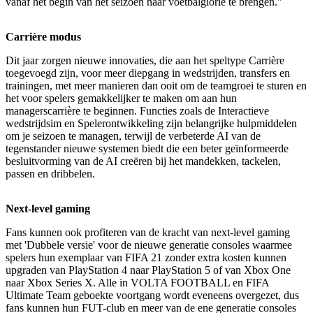
vanaf het begin van het seizoen naar voetbalglorie te brengen."
Carrière modus
Dit jaar zorgen nieuwe innovaties, die aan het speltype Carrière
toegevoegd zijn, voor meer diepgang in wedstrijden, transfers en
trainingen, met meer manieren dan ooit om de teamgroei te sturen en
het voor spelers gemakkelijker te maken om aan hun
managerscarrière te beginnen. Functies zoals de Interactieve
wedstrijdsim en Spelerontwikkeling zijn belangrijke hulpmiddelen
om je seizoen te managen, terwijl de verbeterde AI van de
tegenstander nieuwe systemen biedt die een beter geïnformeerde
besluitvorming van de AI creëren bij het mandekken, tackelen,
passen en dribbelen.
Next-level gaming
Fans kunnen ook profiteren van de kracht van next-level gaming
met 'Dubbele versie' voor de nieuwe generatie consoles waarmee
spelers hun exemplaar van FIFA 21 zonder extra kosten kunnen
upgraden van PlayStation 4 naar PlayStation 5 of van Xbox One
naar Xbox Series X. Alle in VOLTA FOOTBALL en FIFA
Ultimate Team geboekte voortgang wordt eveneens overgezet, dus
fans kunnen hun FUT-club en meer van de ene generatie consoles