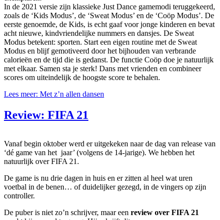
In de 2021 versie zijn klassieke Just Dance gamemodi teruggekeerd,
zoals de ‘Kids Modus’, de ‘Sweat Modus’ en de ‘Coöp Modus’. De
eerste genoemde, de Kids, is echt gaaf voor jonge kinderen en bevat
acht nieuwe, kindvriendelijke nummers en dansjes. De Sweat
Modus betekent: sporten. Start een eigen routine met de Sweat
Modus en blijf gemotiveerd door het bijhouden van verbrande
calorieën en de tijd die is gedanst. De functie Coöp doe je natuurlijk
met elkaar. Samen sta je sterk! Dans met vrienden en combineer
scores om uiteindelijk de hoogste score te behalen.
Lees meer: Met z’n allen dansen
Review: FIFA 21
Vanaf begin oktober werd er uitgekeken naar de dag van release van
‘dé game van het jaar’ (volgens de 14-jarige). We hebben het
natuurlijk over FIFA 21.
De game is nu drie dagen in huis en er zitten al heel wat uren
voetbal in de benen… of duidelijker gezegd, in de vingers op zijn
controller.
De puber is niet zo’n schrijver, maar een
review over FIFA 21