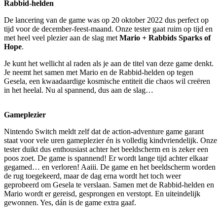
Rabbid-helden
De lancering van de game was op 20 oktober 2022 dus perfect op
tijd voor de december-feest-maand. Onze tester gaat ruim op tijd en
met heel veel plezier aan de slag met
Mario + Rabbids Sparks of
Hope
.
Je kunt het wellicht al raden als je aan de titel van deze game denkt.
Je neemt het samen met Mario en de Rabbid-helden op tegen
Gesela, een kwaadaardige kosmische entiteit die chaos wil creëren
in het heelal. Nu al spannend, dus aan de slag…
Gameplezier
Nintendo Switch meldt zelf dat de action-adventure game garant
staat voor vele uren gameplezier én is volledig kindvriendelijk. Onze
tester duikt dus enthousiast achter het beeldscherm en is zeker een
poos zoet. De game is spannend! Er wordt lange tijd achter elkaar
gegamed… en verloren! Aaiii. De game en het beeldscherm worden
de rug toegekeerd, maar de dag erna wordt het toch weer
geprobeerd om Gesela te verslaan. Samen met de Rabbid-helden en
Mario wordt er gereisd, gesprongen en verstopt. En uiteindelijk
gewonnen. Yes, dán is de game extra gaaf.