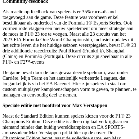
Community-feedback
Als reactie op feedback van spelers is er 35% race-afstand
toegevoegd aan de game. Deze feature was voorheen enkel
beschikbaar als onderdeel van de Formula 1® Esports Series. Ook
vormen rode vlaggen een nieuw spelelement om meer strategie aan
de races in F1® 23 toe te voegen. Naast alle 23 circuits van het
2023 FIA Formula One World Championship, inclusief updates uit
het echte leven die het huidige seizoen weerspiegelen, bevat F1® 23
drie additionele racecircuits: Paul Ricard (Frankrijk), Shanghai
(China) en Portimão (Portugal). Deze circuits zijn speelbaar in alle
F1®- en F2™-events.
De game bevat door de fans gewaardeerde spelmodi, waaronder
Carrière, Mijn Team en het aanzienlijk verbeterde Leagues, dat
toegankelijk is via het EA Racenet. Hier zijn spelers in staat om
custom multiplayer-kampioenschappen vorm te geven, te plannen, te
managen en eenvoudig deel te nemen.
Speciale editie met hoofdrol voor Max Verstappen
Naast de Standard Edition kunnen spelers kiezen voor de F1® 23
Champions Edition. Deze editie is alleen digitaal verkrijgbaar en
niemand minder dan huidig wereldkampioen en EA SPORTS-
ambassadeur Max Verstappen prijkt hier op de cover. De
Champions Edition bevat, naast de volledige game, een Max