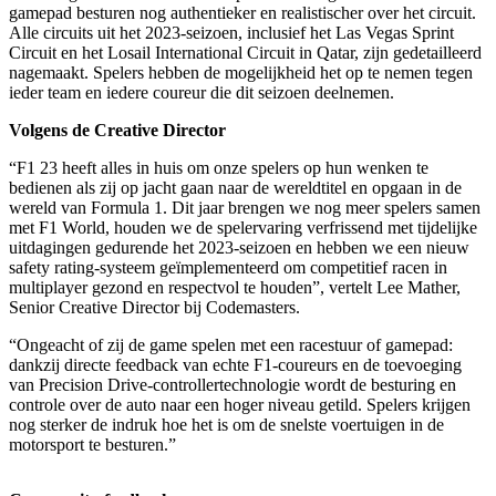
gamepad besturen nog authentieker en realistischer over het circuit.
Alle circuits uit het 2023-seizoen, inclusief het Las Vegas Sprint
Circuit en het Losail International Circuit in Qatar, zijn gedetailleerd
nagemaakt. Spelers hebben de mogelijkheid het op te nemen tegen
ieder team en iedere coureur die dit seizoen deelnemen.
Volgens de Creative Director
“F1 23 heeft alles in huis om onze spelers op hun wenken te
bedienen als zij op jacht gaan naar de wereldtitel en opgaan in de
wereld van Formula 1. Dit jaar brengen we nog meer spelers samen
met F1 World, houden we de spelervaring verfrissend met tijdelijke
uitdagingen gedurende het 2023-seizoen en hebben we een nieuw
safety rating-systeem geïmplementeerd om competitief racen in
multiplayer gezond en respectvol te houden”, vertelt Lee Mather,
Senior Creative Director bij Codemasters.
“Ongeacht of zij de game spelen met een racestuur of gamepad:
dankzij directe feedback van echte F1-coureurs en de toevoeging
van Precision Drive-controllertechnologie wordt de besturing en
controle over de auto naar een hoger niveau getild. Spelers krijgen
nog sterker de indruk hoe het is om de snelste voertuigen in de
motorsport te besturen.”