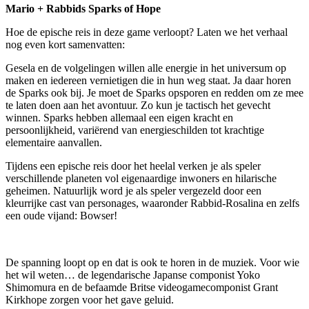
Mario + Rabbids Sparks of Hope
Hoe de epische reis in deze game verloopt? Laten we het verhaal
nog even kort samenvatten:
Gesela en de volgelingen willen alle energie in het universum op
maken en iedereen vernietigen die in hun weg staat. Ja daar horen
de Sparks ook bij. Je moet de Sparks opsporen en redden om ze mee
te laten doen aan het avontuur. Zo kun je tactisch het gevecht
winnen. Sparks hebben allemaal een eigen kracht en
persoonlijkheid, variërend van energieschilden tot krachtige
elementaire aanvallen.
Tijdens een epische reis door het heelal verken je als speler
verschillende planeten vol eigenaardige inwoners en hilarische
geheimen. Natuurlijk word je als speler vergezeld door een
kleurrijke cast van personages, waaronder Rabbid-Rosalina en zelfs
een oude vijand: Bowser!
De spanning loopt op en dat is ook te horen in de muziek. Voor wie
het wil weten… de legendarische Japanse componist Yoko
Shimomura en de befaamde Britse videogamecomponist Grant
Kirkhope zorgen voor het gave geluid.