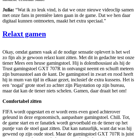
Julia:
“Wat ik zo leuk vind, is dat we onze nieuwe videoclip samen
met onze fans in première laten gaan in de game. Dat we hen daar
digitaal kunnen ontmoeten, maakt het extra speciaal.”
Relaxt gamen
Okay, omdat gamen vaak al de nodige sensatie oplevert is het wel
zo fijn als je gewoon relaxt kunt zitten. Met dit in gedachte test onze
tiener Mees een heuse gamingstoel. Hij is dolenthousiast als hij de
Trust gamingstoel GXT 707R in ontvangst neemt en schuift meteen
zijn bureaustoel aan de kant. De gamingstoel in zwart en rood heeft
hij in mum van tijd in elkaar gezet, inclusief de extra kussens. Het is
een ‘nogal’ grote stoel zo achter zijn Playstation op zijn bureau,
maar dat kan de tiener niets schelen. Gamen, daar draait het om!
Comfortabel zitten
FIFA wordt opgestart en er wordt eens even goed achterover
geleund in deze ergonomisch, aanpasbare gamingstoel. Chill. Tot,
de game start en er fanatiek wordt gevoetbald en de tiener op het
puntje van de stoel gaat zitten. Dat kan natuurlijk, want dat was hij
gewend op zijn oude stoel. Maar de gamingstoel GXT 707R is juist