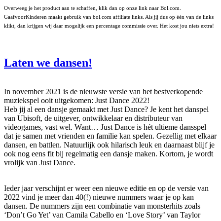
Overweeg je het product aan te schaffen, klik dan op onze link naar Bol.com.
GaafvoorKinderen maakt gebruik van bol.com affiliate links. Als jij dus op één van de links
klikt, dan krijgen wij daar mogelijk een percentage commissie over. Het kost jou niets extra!
Laten we dansen!
In november 2021 is de nieuwste versie van het bestverkopende
muziekspel ooit uitgekomen: Just Dance 2022!
Heb jij al een dansje gemaakt met Just Dance? Je kent het danspel
van Ubisoft, de uitgever, ontwikkelaar en distributeur van
videogames, vast wel. Want… Just Dance is hét ultieme dansspel
dat je samen met vrienden en familie kan spelen. Gezellig met elkaar
dansen, en battlen. Natuurlijk ook hilarisch leuk en daarnaast blijf je
ook nog eens fit bij regelmatig een dansje maken. Kortom, je wordt
vrolijk van Just Dance.
Ieder jaar verschijnt er weer een nieuwe editie en op de versie van
2022 vind je meer dan 40(!) nieuwe nummers waar je op kan
dansen. De nummers zijn een combinatie van monsterhits zoals
‘Don’t Go Yet’ van Camila Cabello en ‘Love Story’ van Taylor