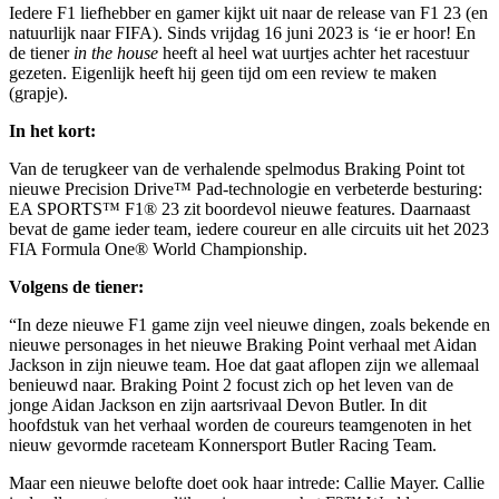
Iedere F1 liefhebber en gamer kijkt uit naar de release van F1 23 (en
natuurlijk naar FIFA). Sinds vrijdag 16 juni 2023 is ‘ie er hoor! En
de tiener
in the house
heeft al heel wat uurtjes achter het racestuur
gezeten. Eigenlijk heeft hij geen tijd om een review te maken
(grapje).
In het kort:
Van de terugkeer van de verhalende spelmodus Braking Point tot
nieuwe Precision Drive™ Pad-technologie en verbeterde besturing:
EA SPORTS™ F1® 23 zit boordevol nieuwe features. Daarnaast
bevat de game ieder team, iedere coureur en alle circuits uit het 2023
FIA Formula One® World Championship.
Volgens de tiener:
“In deze nieuwe F1 game zijn veel nieuwe dingen, zoals bekende en
nieuwe personages in het nieuwe Braking Point verhaal met Aidan
Jackson in zijn nieuwe team. Hoe dat gaat aflopen zijn we allemaal
benieuwd naar. Braking Point 2 focust zich op het leven van de
jonge Aidan Jackson en zijn aartsrivaal Devon Butler. In dit
hoofdstuk van het verhaal worden de coureurs teamgenoten in het
nieuw gevormde raceteam Konnersport Butler Racing Team.
Maar een nieuwe belofte doet ook haar intrede: Callie Mayer. Callie