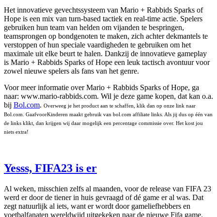
Het innovatieve gevechtssysteem van Mario + Rabbids Sparks of
Hope is een mix van turn-based tactiek en real-time actie. Spelers
gebruiken hun team van helden om vijanden te bespringen,
teamsprongen op bondgenoten te maken, zich achter dekmantels te
verstoppen of hun speciale vaardigheden te gebruiken om het
maximale uit elke beurt te halen. Dankzij de innovatieve gameplay
is Mario + Rabbids Sparks of Hope een leuk tactisch avontuur voor
zowel nieuwe spelers als fans van het genre.
Voor meer informatie over Mario + Rabbids Sparks of Hope, ga
naar: www.mario-rabbids.com. Wil je deze game kopen, dat kan o.a.
bij
Bol.com
.
Overweeg je het product aan te schaffen, klik dan op onze link naar
Bol.com. GaafvoorKinderen maakt gebruik van bol.com affiliate links. Als jij dus op één van
de links klikt, dan krijgen wij daar mogelijk een percentage commissie over. Het kost jou
niets extra!
Yesss, FIFA23 is er
Al weken, misschien zelfs al maanden, voor de release van FIFA 23
werd er door de tiener in huis gevraagd of dé game er al was. Dat
zegt natuurlijk al iets, want er wordt door gameliefhebbers en
voetbalfanaten wereldwijd uitgekeken naar de nieuwe Fifa game.