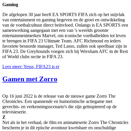
Gaming
De afgelopen 30 jaar heeft EA SPORTS FIFA zich op het snijvlak
van entertainment en gaming begeven en de groei en ontwikkeling
van de voetbalcultuur direct beïnvloed. Onlangs is EA SPORTS een
samenwerking aangegaan met een van 's werelds grootste
entertainmentmerken Marvel, om iconische voetbalhelden tot leven
te brengen in FIFA 23 Ultimate Team. AFC Richmond en ieders
favoriete besnorde manager, Ted Lasso, zullen ook speelbaar zijn in
FIFA 23. De Greyhounds voegen zich bij Wrexham AFC in de Rest
of World clubs sectie in FIFA 23.
Lees meer: Yesss, FIFA23 is er
Gamen met Zorro
Op 16 juni 2022 is de release van de nieuwe game Zorro The
Chronicles. Een spannende en humoristische actiegame met
gevechts- en verkenningsscenario's die zijn geïnspireerd op de
televisieserie.
Z
Net als in het verhaal, de film en animatieserie Zorro The Chronicles
bescherm je in dit epische avontuur kwetsbare en onschuldige