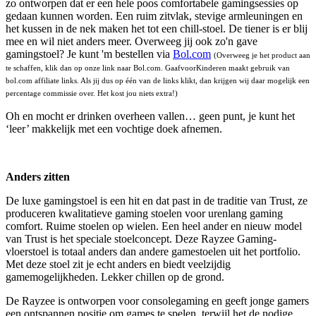
zo ontworpen dat er een hele poos comfortabele gamingsessies op
gedaan kunnen worden. Een ruim zitvlak, stevige armleuningen en
het kussen in de nek maken het tot een chill-stoel. De tiener is er blij
mee en wil niet anders meer. Overweeg jij ook zo'n gave
gamingstoel? Je kunt 'm bestellen via
Bol.com
(Overweeg je het product aan
te schaffen, klik dan op onze link naar Bol.com. GaafvoorKinderen maakt gebruik van
bol.com affiliate links. Als jij dus op één van de links klikt, dan krijgen wij daar mogelijk een
percentage commissie over. Het kost jou niets extra!)
Oh en mocht er drinken overheen vallen… geen punt, je kunt het
‘leer’ makkelijk met een vochtige doek afnemen.
Anders zitten
De luxe gamingstoel is een hit en dat past in de traditie van Trust, ze
produceren kwalitatieve gaming stoelen voor urenlang gaming
comfort. Ruime stoelen op wielen. Een heel ander en nieuw model
van Trust is het speciale stoelconcept. Deze Rayzee Gaming-
vloerstoel is totaal anders dan andere gamestoelen uit het portfolio.
Met deze stoel zit je echt anders en biedt veelzijdig
gamemogelijkheden. Lekker chillen op de grond.
De Rayzee is ontworpen voor consolegaming en geeft jonge gamers
een ontspannen positie om games te spelen, terwijl het de nodige