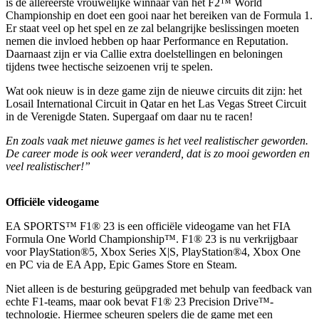
is de allereerste vrouwelijke winnaar van het F2™ World
Championship en doet een gooi naar het bereiken van de Formula 1.
Er staat veel op het spel en ze zal belangrijke beslissingen moeten
nemen die invloed hebben op haar Performance en Reputation.
Daarnaast zijn er via Callie extra doelstellingen en beloningen
tijdens twee hectische seizoenen vrij te spelen.
Wat ook nieuw is in deze game zijn de nieuwe circuits dit zijn: het
Losail International Circuit in Qatar en het Las Vegas Street Circuit
in de Verenigde Staten. Supergaaf om daar nu te racen!
En zoals vaak met nieuwe games is het veel realistischer geworden.
De career mode is ook weer veranderd, dat is zo mooi geworden en
veel realistischer!”
Officiële videogame
EA SPORTS™ F1® 23 is een officiële videogame van het FIA
Formula One World Championship™. F1® 23 is nu verkrijgbaar
voor PlayStation®5, Xbox Series X|S, PlayStation®4, Xbox One
en PC via de EA App, Epic Games Store en Steam.
Niet alleen is de besturing geüpgraded met behulp van feedback van
echte F1-teams, maar ook bevat F1® 23 Precision Drive™-
technologie. Hiermee scheuren spelers die de game met een