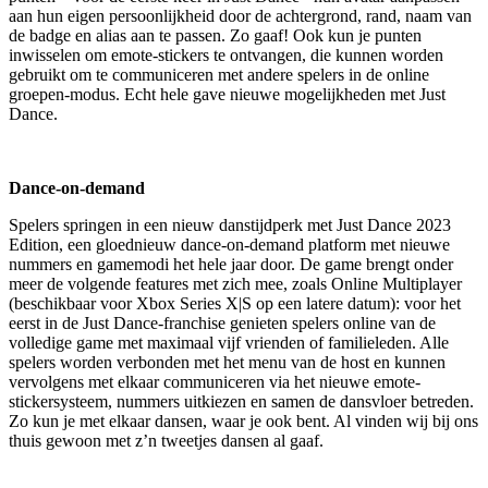
aan hun eigen persoonlijkheid door de achtergrond, rand, naam van
de badge en alias aan te passen. Zo gaaf! Ook kun je punten
inwisselen om emote-stickers te ontvangen, die kunnen worden
gebruikt om te communiceren met andere spelers in de online
groepen-modus. Echt hele gave nieuwe mogelijkheden met Just
Dance.
Dance-on-demand
Spelers springen in een nieuw danstijdperk met Just Dance 2023
Edition, een gloednieuw dance-on-demand platform met nieuwe
nummers en gamemodi het hele jaar door. De game brengt onder
meer de volgende features met zich mee, zoals Online Multiplayer
(beschikbaar voor Xbox Series X|S op een latere datum): voor het
eerst in de Just Dance-franchise genieten spelers online van de
volledige game met maximaal vijf vrienden of familieleden. Alle
spelers worden verbonden met het menu van de host en kunnen
vervolgens met elkaar communiceren via het nieuwe emote-
stickersysteem, nummers uitkiezen en samen de dansvloer betreden.
Zo kun je met elkaar dansen, waar je ook bent. Al vinden wij bij ons
thuis gewoon met z’n tweetjes dansen al gaaf.