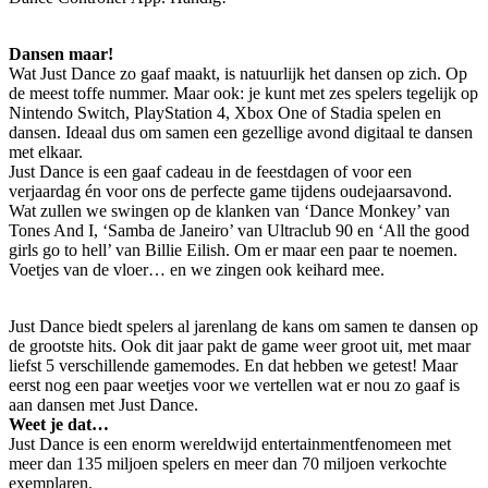
Dansen maar!
Wat Just Dance zo gaaf maakt, is natuurlijk het dansen op zich. Op
de meest toffe nummer. Maar ook: je kunt met zes spelers tegelijk op
Nintendo Switch, PlayStation 4, Xbox One of Stadia spelen en
dansen. Ideaal dus om samen een gezellige avond digitaal te dansen
met elkaar.
Just Dance is een gaaf cadeau in de feestdagen of voor een
verjaardag én voor ons de perfecte game tijdens oudejaarsavond.
Wat zullen we swingen op de klanken van ‘Dance Monkey’ van
Tones And I, ‘Samba de Janeiro’ van Ultraclub 90 en ‘All the good
girls go to hell’ van Billie Eilish. Om er maar een paar te noemen.
Voetjes van de vloer… en we zingen ook keihard mee.
Just Dance biedt spelers al jarenlang de kans om samen te dansen op
de grootste hits. Ook dit jaar pakt de game weer groot uit, met maar
liefst 5 verschillende gamemodes. En dat hebben we getest! Maar
eerst nog een paar weetjes voor we vertellen wat er nou zo gaaf is
aan dansen met Just Dance.
Weet je dat…
Just Dance is een enorm wereldwijd entertainmentfenomeen met
meer dan 135 miljoen spelers en meer dan 70 miljoen verkochte
exemplaren.