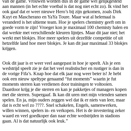
van de game. Vrouwen worden dus in de game wel gelijkgesteld
aan mannen (in het echte voetbal is dat nog niet echt zo). Ik vind het
ook gaaf dat er weer nieuwe Hero’s bij zijn gekomen, zoals Dirk
Kuyt en Mascherano en YaYa Toure. Maar wat al helemaal is
veranderd is het ultieme team. Hoe je spelers chemistry geeft om in
goede vorm te zijn! Vroeger kon je maximaal 100 chemisty halen en
dat werkte met verschillende kleuren lijntjes. Maar dit jaar niet; het
werkt met blokjes. Hoe meer spelers uit dezelfde competitie of uit
hetzelfde land hoe meer blokjes. Je kan dit jaar maximaal 33 blokjes
krijgen.
Ook dit jaar is er weer veel aangepast in hoe je speelt. Als je een
wedstrijd speelt zie je dat het veel realistischer en rustiger is dan in
de vorige Fifa’s. Knap hoe dat elk jaar nog weer beter is! Je hebt
ook een nieuw speltype genaamd “fut moments” waarin je fut
moments sterren kan verdienen door trainingen te voltooien.
Daardoor krijg je die sterren en kan je pakketjes of managers kopen
met die sterren. Supergaaf. Ik kan dit uren met mijn vrienden samen
spelen. En ja, mijn ouders zeggen wel dat ik er niets van leer, maar
dat is echt wel zo ????. Snel schakelen, Engels, samenwerken,
willen winnen, spelers in- en verkopen. Het is de investering zeker
waard en veel goedkoper dan naar echte wedstrijden in stadions
gaan. Al is dat natuurlijk ook leuk.”