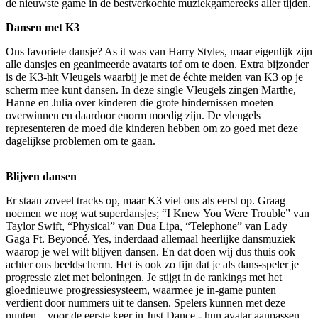
de nieuwste game in de bestverkochte muziekgamereeks aller tijden.
Dansen met K3
Ons favoriete dansje? As it was van Harry Styles, maar eigenlijk zijn
alle dansjes en geanimeerde avatarts tof om te doen. Extra bijzonder
is de K3-hit Vleugels waarbij je met de échte meiden van K3 op je
scherm mee kunt dansen. In deze single Vleugels zingen Marthe,
Hanne en Julia over kinderen die grote hindernissen moeten
overwinnen en daardoor enorm moedig zijn. De vleugels
representeren de moed die kinderen hebben om zo goed met deze
dagelijkse problemen om te gaan.
Blijven dansen
Er staan zoveel tracks op, maar K3 viel ons als eerst op. Graag
noemen we nog wat superdansjes; “I Knew You Were Trouble” van
Taylor Swift, “Physical” van Dua Lipa, “Telephone” van Lady
Gaga Ft. Beyoncé. Yes, inderdaad allemaal heerlijke dansmuziek
waarop je wel wilt blijven dansen. En dat doen wij dus thuis ook
achter ons beeldscherm. Het is ook zo fijn dat je als dans-speler je
progressie ziet met beloningen. Je stijgt in de rankings met het
gloednieuwe progressiesysteem, waarmee je in-game punten
verdient door nummers uit te dansen. Spelers kunnen met deze
punten – voor de eerste keer in Just Dance - hun avatar aanpassen