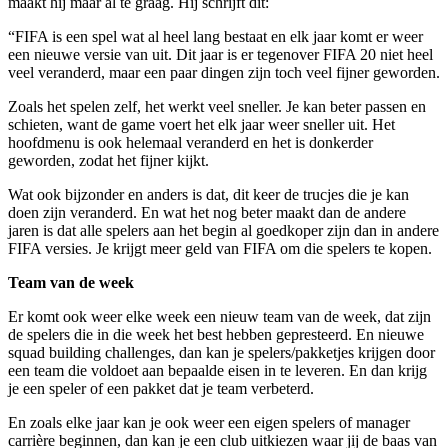
maakt hij maar al te graag. Hij schrijft dit:
“FIFA is een spel wat al heel lang bestaat en elk jaar komt er weer
een nieuwe versie van uit. Dit jaar is er tegenover FIFA 20 niet heel
veel veranderd, maar een paar dingen zijn toch veel fijner geworden.
Zoals het spelen zelf, het werkt veel sneller. Je kan beter passen en
schieten, want de game voert het elk jaar weer sneller uit. Het
hoofdmenu is ook helemaal veranderd en het is donkerder
geworden, zodat het fijner kijkt.
Wat ook bijzonder en anders is dat, dit keer de trucjes die je kan
doen zijn veranderd. En wat het nog beter maakt dan de andere
jaren is dat alle spelers aan het begin al goedkoper zijn dan in andere
FIFA versies. Je krijgt meer geld van FIFA om die spelers te kopen.
Team van de week
Er komt ook weer elke week een nieuw team van de week, dat zijn
de spelers die in die week het best hebben gepresteerd. En nieuwe
squad building challenges, dan kan je spelers/pakketjes krijgen door
een team die voldoet aan bepaalde eisen in te leveren. En dan krijg
je een speler of een pakket dat je team verbeterd.
En zoals elke jaar kan je ook weer een eigen spelers of manager
carrière beginnen, dan kan je een club uitkiezen waar jij de baas van