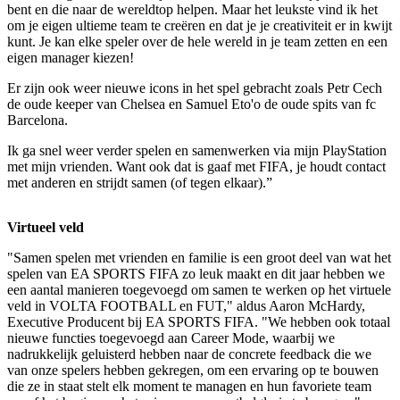
bent en die naar de wereldtop helpen. Maar het leukste vind ik het
om je eigen ultieme team te creëren en dat je je creativiteit er in kwijt
kunt. Je kan elke speler over de hele wereld in je team zetten en een
eigen manager kiezen!
Er zijn ook weer nieuwe icons in het spel gebracht zoals Petr Cech
de oude keeper van Chelsea en Samuel Eto'o de oude spits van fc
Barcelona.
Ik ga snel weer verder spelen en samenwerken via mijn PlayStation
met mijn vrienden. Want ook dat is gaaf met FIFA, je houdt contact
met anderen en strijdt samen (of tegen elkaar).”
Virtueel veld
"Samen spelen met vrienden en familie is een groot deel van wat het
spelen van EA SPORTS FIFA zo leuk maakt en dit jaar hebben we
een aantal manieren toegevoegd om samen te werken op het virtuele
veld in VOLTA FOOTBALL en FUT," aldus Aaron McHardy,
Executive Producent bij EA SPORTS FIFA. "We hebben ook totaal
nieuwe functies toegevoegd aan Career Mode, waarbij we
nadrukkelijk geluisterd hebben naar de concrete feedback die we
van onze spelers hebben gekregen, om een ervaring op te bouwen
die ze in staat stelt elk moment te managen en hun favoriete team