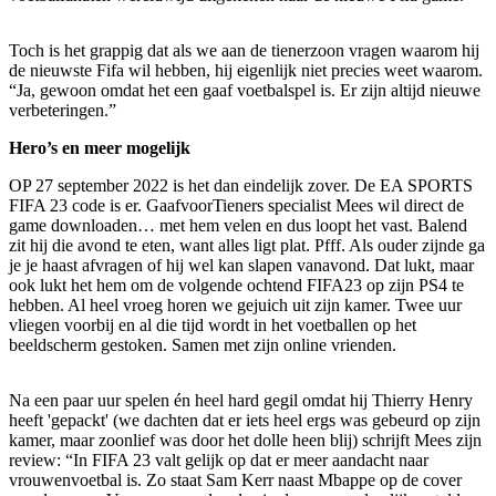
Toch is het grappig dat als we aan de tienerzoon vragen waarom hij
de nieuwste Fifa wil hebben, hij eigenlijk niet precies weet waarom.
“Ja, gewoon omdat het een gaaf voetbalspel is. Er zijn altijd nieuwe
verbeteringen.”
Hero’s en meer mogelijk
OP 27 september 2022 is het dan eindelijk zover. De EA SPORTS
FIFA 23 code is er. GaafvoorTieners specialist Mees wil direct de
game downloaden… met hem velen en dus loopt het vast. Balend
zit hij die avond te eten, want alles ligt plat. Pfff. Als ouder zijnde ga
je je haast afvragen of hij wel kan slapen vanavond. Dat lukt, maar
ook lukt het hem om de volgende ochtend FIFA23 op zijn PS4 te
hebben. Al heel vroeg horen we gejuich uit zijn kamer. Twee uur
vliegen voorbij en al die tijd wordt in het voetballen op het
beeldscherm gestoken. Samen met zijn online vrienden.
Na een paar uur spelen én heel hard gegil omdat hij Thierry Henry
heeft 'gepackt' (we dachten dat er iets heel ergs was gebeurd op zijn
kamer, maar zoonlief was door het dolle heen blij) schrijft Mees zijn
review: “In FIFA 23 valt gelijk op dat er meer aandacht naar
vrouwenvoetbal is. Zo staat Sam Kerr naast Mbappe op de cover