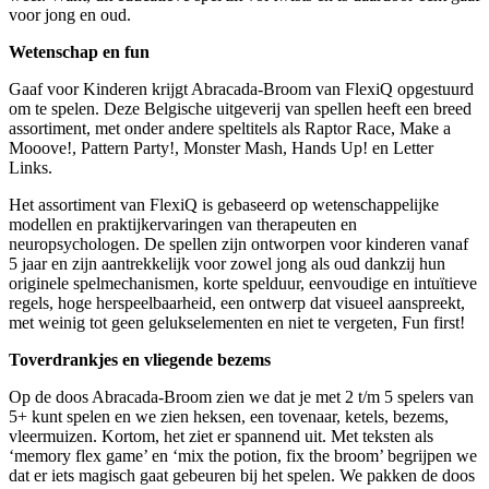
voor jong en oud.
Wetenschap en fun
Gaaf voor Kinderen krijgt Abracada-Broom van FlexiQ opgestuurd
om te spelen. Deze Belgische uitgeverij van spellen heeft een breed
assortiment, met onder andere speltitels als Raptor Race, Make a
Mooove!, Pattern Party!, Monster Mash, Hands Up! en Letter
Links.
Het assortiment van FlexiQ is gebaseerd op wetenschappelijke
modellen en praktijkervaringen van therapeuten en
neuropsychologen. De spellen zijn ontworpen voor kinderen vanaf
5 jaar en zijn aantrekkelijk voor zowel jong als oud dankzij hun
originele spelmechanismen, korte spelduur, eenvoudige en intuïtieve
regels, hoge herspeelbaarheid, een ontwerp dat visueel aanspreekt,
met weinig tot geen gelukselementen en niet te vergeten, Fun first!
Toverdrankjes en vliegende bezems
Op de doos Abracada-Broom zien we dat je met 2 t/m 5 spelers van
5+ kunt spelen en we zien heksen, een tovenaar, ketels, bezems,
vleermuizen. Kortom, het ziet er spannend uit. Met teksten als
‘memory flex game’ en ‘mix the potion, fix the broom’ begrijpen we
dat er iets magisch gaat gebeuren bij het spelen. We pakken de doos