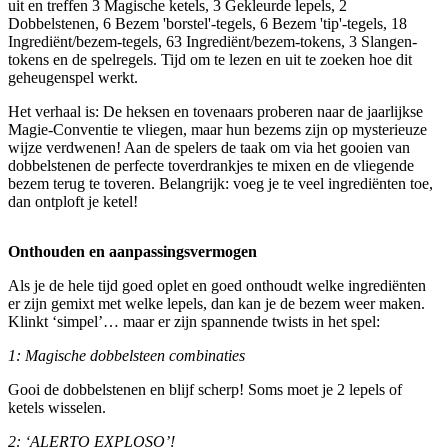
uit en treffen 3 Magische ketels, 3 Gekleurde lepels, 2
Dobbelstenen, 6 Bezem 'borstel'-tegels, 6 Bezem 'tip'-tegels, 18
Ingrediënt/bezem-tegels, 63 Ingrediënt/bezem-tokens, 3 Slangen-
tokens en de spelregels. Tijd om te lezen en uit te zoeken hoe dit
geheugenspel werkt.
Het verhaal is: De heksen en tovenaars proberen naar de jaarlijkse
Magie-Conventie te vliegen, maar hun bezems zijn op mysterieuze
wijze verdwenen! Aan de spelers de taak om via het gooien van
dobbelstenen de perfecte toverdrankjes te mixen en de vliegende
bezem terug te toveren. Belangrijk: voeg je te veel ingrediënten toe,
dan ontploft je ketel!
Onthouden en aanpassingsvermogen
Als je de hele tijd goed oplet en goed onthoudt welke ingrediënten
er zijn gemixt met welke lepels, dan kan je de bezem weer maken.
Klinkt ‘simpel’… maar er zijn spannende twists in het spel:
1: Magische dobbelsteen combinaties
Gooi de dobbelstenen en blijf scherp! Soms moet je 2 lepels of
ketels wisselen.
2: ‘ALERTO EXPLOSO’!