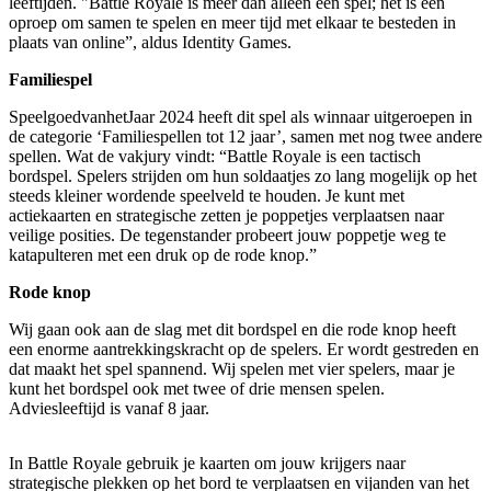
leeftijden. "Battle Royale is meer dan alleen een spel; het is een
oproep om samen te spelen en meer tijd met elkaar te besteden in
plaats van online”, aldus Identity Games.
Familiespel
SpeelgoedvanhetJaar 2024 heeft dit spel als winnaar uitgeroepen in
de categorie ‘Familiespellen tot 12 jaar’, samen met nog twee andere
spellen. Wat de vakjury vindt: “Battle Royale is een tactisch
bordspel. Spelers strijden om hun soldaatjes zo lang mogelijk op het
steeds kleiner wordende speelveld te houden. Je kunt met
actiekaarten en strategische zetten je poppetjes verplaatsen naar
veilige posities. De tegenstander probeert jouw poppetje weg te
katapulteren met een druk op de rode knop.”
Rode knop
Wij gaan ook aan de slag met dit bordspel en die rode knop heeft
een enorme aantrekkingskracht op de spelers. Er wordt gestreden en
dat maakt het spel spannend. Wij spelen met vier spelers, maar je
kunt het bordspel ook met twee of drie mensen spelen.
Adviesleeftijd is vanaf 8 jaar.
In Battle Royale gebruik je kaarten om jouw krijgers naar
strategische plekken op het bord te verplaatsen en vijanden van het