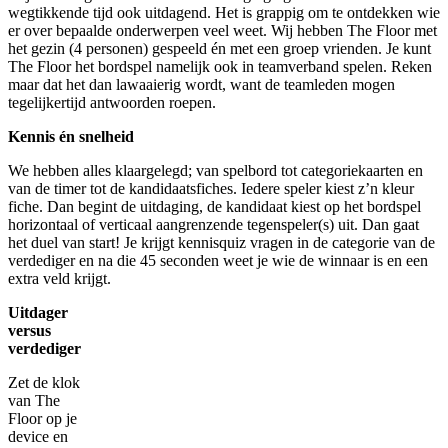
wegtikkende tijd ook uitdagend. Het is grappig om te ontdekken wie
er over bepaalde onderwerpen veel weet. Wij hebben The Floor met
het gezin (4 personen) gespeeld én met een groep vrienden. Je kunt
The Floor het bordspel namelijk ook in teamverband spelen. Reken
maar dat het dan lawaaierig wordt, want de teamleden mogen
tegelijkertijd antwoorden roepen.
Kennis én snelheid
We hebben alles klaargelegd; van spelbord tot categoriekaarten en
van de timer tot de kandidaatsfiches. Iedere speler kiest z’n kleur
fiche. Dan begint de uitdaging, de kandidaat kiest op het bordspel
horizontaal of verticaal aangrenzende tegenspeler(s) uit. Dan gaat
het duel van start! Je krijgt kennisquiz vragen in de categorie van de
verdediger en na die 45 seconden weet je wie de winnaar is en een
extra veld krijgt.
Uitdager
versus
verdediger
Zet de klok
van The
Floor op je
device en