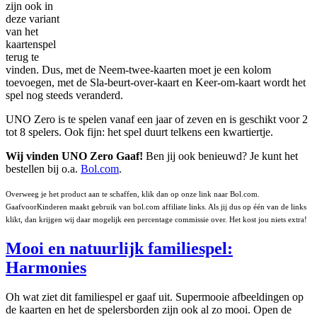
zijn ook in
deze variant
van het
kaartenspel
terug te
vinden. Dus, met de Neem-twee-kaarten moet je een kolom
toevoegen, met de Sla-beurt-over-kaart en Keer-om-kaart wordt het
spel nog steeds veranderd.
UNO Zero is te spelen vanaf een jaar of zeven en is geschikt voor 2
tot 8 spelers. Ook fijn: het spel duurt telkens een kwartiertje.
Wij vinden UNO Zero Gaaf!
Ben jij ook benieuwd? Je kunt het
bestellen bij o.a.
Bol.com
.
Overweeg je het product aan te schaffen, klik dan op onze link naar Bol.com.
GaafvoorKinderen maakt gebruik van bol.com affiliate links. Als jij dus op één van de links
klikt, dan krijgen wij daar mogelijk een percentage commissie over. Het kost jou niets extra!
Mooi en natuurlijk familiespel:
Harmonies
Oh wat ziet dit familiespel er gaaf uit. Supermooie afbeeldingen op
de kaarten en het de spelersborden zijn ook al zo mooi. Open de