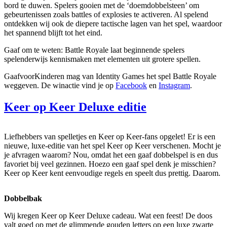
bord te duwen. Spelers gooien met de ‘doemdobbelsteen’ om
gebeurtenissen zoals battles of explosies te activeren. Al spelend
ontdekken wij ook de diepere tactische lagen van het spel, waardoor
het spannend blijft tot het eind.
Gaaf om te weten: Battle Royale laat beginnende spelers
spelenderwijs kennismaken met elementen uit grotere spellen.
GaafvoorKinderen mag van Identity Games het spel Battle Royale
weggeven. De winactie vind je op
Facebook
en
Instagram
.
Keer op Keer Deluxe editie
Liefhebbers van spelletjes en Keer op Keer-fans opgelet! Er is een
nieuwe, luxe-editie van het spel Keer op Keer verschenen. Mocht je
je afvragen waarom? Nou, omdat het een gaaf dobbelspel is en dus
favoriet bij veel gezinnen. Hoezo een gaaf spel denk je misschien?
Keer op Keer kent eenvoudige regels en speelt dus prettig. Daarom.
Dobbelbak
Wij kregen Keer op Keer Deluxe cadeau. Wat een feest! De doos
valt goed op met de glimmende gouden letters op een luxe zwarte