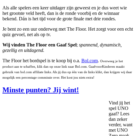
Als alle spelers een keer uitdager zijn geweest en je dus weet wie
het grootste veld heeft, dan is de ronde voorbij en de winnaar
bekend. Dán is het tijd voor de grote finale met drie rondes.
Je bent zo een uur onderweg met The Floor. Het zorgt voor een echt
quiz gevoel, net als op tv.
Wij vinden The Floor een Gaaf Spel
;
spannend, dynamisch,
gezellig en uitdagend.
The Floor het bordspel is te koop bij o.a.
Bol.com
.
Overweeg je het
product aan te schaffen, klik dan op onze link naar Bol.com. GaafvoorKinderen maakt
gebruik van bol.com affiliate links. Als jij dus op één van de links klikt, dan krijgen wij daar
mogelijk een percentage commissie over. Het kost jou niets extra!
Minste punten? Jij wint!
Vind jij het
spel UNO
gaaf? Lees
dan zeker
verder, want
met UNO
Zero maak