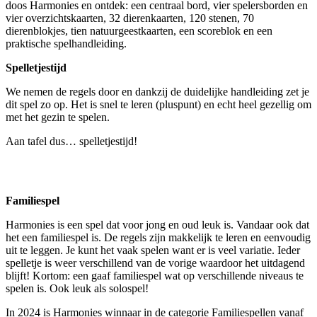
doos Harmonies en ontdek: een centraal bord, vier spelersborden en
vier overzichtskaarten, 32 dierenkaarten, 120 stenen, 70
dierenblokjes, tien natuurgeestkaarten, een scoreblok en een
praktische spelhandleiding.
Spelletjestijd
We nemen de regels door en dankzij de duidelijke handleiding zet je
dit spel zo op. Het is snel te leren (pluspunt) en echt heel gezellig om
met het gezin te spelen.
Aan tafel dus… spelletjestijd!
Familiespel
Harmonies is een spel dat voor jong en oud leuk is. Vandaar ook dat
het een familiespel is. De regels zijn makkelijk te leren en eenvoudig
uit te leggen. Je kunt het vaak spelen want er is veel variatie. Ieder
spelletje is weer verschillend van de vorige waardoor het uitdagend
blijft! Kortom: een gaaf familiespel wat op verschillende niveaus te
spelen is. Ook leuk als solospel!
In 2024 is Harmonies winnaar in de categorie Familiespellen vanaf