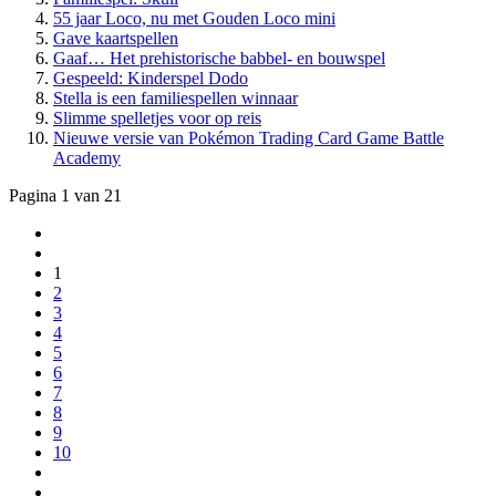
55 jaar Loco, nu met Gouden Loco mini
Gave kaartspellen
Gaaf… Het prehistorische babbel- en bouwspel
Gespeeld: Kinderspel Dodo
Stella is een familiespellen winnaar
Slimme spelletjes voor op reis
Nieuwe versie van Pokémon Trading Card Game Battle
Academy
Pagina 1 van 21
1
2
3
4
5
6
7
8
9
10