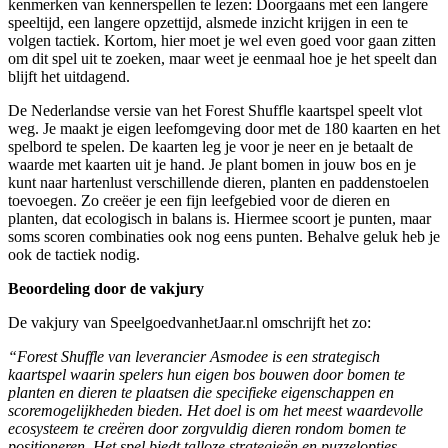
kenmerken van kennerspellen te lezen: Doorgaans met een langere
speeltijd, een langere opzettijd, alsmede inzicht krijgen in een te
volgen tactiek. Kortom, hier moet je wel even goed voor gaan zitten
om dit spel uit te zoeken, maar weet je eenmaal hoe je het speelt dan
blijft het uitdagend.
De Nederlandse versie van het Forest Shuffle kaartspel speelt vlot
weg. Je maakt je eigen leefomgeving door met de 180 kaarten en het
spelbord te spelen. De kaarten leg je voor je neer en je betaalt de
waarde met kaarten uit je hand. Je plant bomen in jouw bos en je
kunt naar hartenlust verschillende dieren, planten en paddenstoelen
toevoegen. Zo creëer je een fijn leefgebied voor de dieren en
planten, dat ecologisch in balans is. Hiermee scoort je punten, maar
soms scoren combinaties ook nog eens punten. Behalve geluk heb je
ook de tactiek nodig.
Beoordeling door de vakjury
De vakjury van SpeelgoedvanhetJaar.nl omschrijft het zo:
“Forest Shuffle van leverancier Asmodee is een strategisch
kaartspel waarin spelers hun eigen bos bouwen door bomen te
planten en dieren te plaatsen die specifieke eigenschappen en
scoremogelijkheden bieden. Het doel is om het meest waardevolle
ecosysteem te creëren door zorgvuldig dieren rondom bomen te
positioneren. Het spel biedt talloze strategieën en puzzelopties,