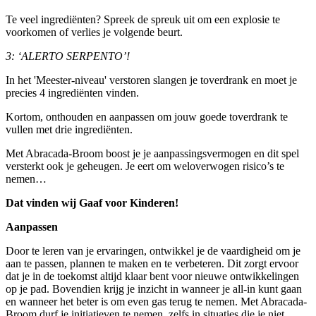
Te veel ingrediënten? Spreek de spreuk uit om een explosie te
voorkomen of verlies je volgende beurt.
3: ‘ALERTO SERPENTO’!
In het 'Meester-niveau' verstoren slangen je toverdrank en moet je
precies 4 ingrediënten vinden.
Kortom, onthouden en aanpassen om jouw goede toverdrank te
vullen met drie ingrediënten.
Met Abracada-Broom boost je je aanpassingsvermogen en dit spel
versterkt ook je geheugen. Je eert om weloverwogen risico’s te
nemen…
Dat vinden wij Gaaf voor Kinderen!
Aanpassen
Door te leren van je ervaringen, ontwikkel je de vaardigheid om je
aan te passen, plannen te maken en te verbeteren. Dit zorgt ervoor
dat je in de toekomst altijd klaar bent voor nieuwe ontwikkelingen
op je pad. Bovendien krijg je inzicht in wanneer je all-in kunt gaan
en wanneer het beter is om even gas terug te nemen. Met Abracada-
Broom durf je initiatieven te nemen, zelfs in situaties die je niet