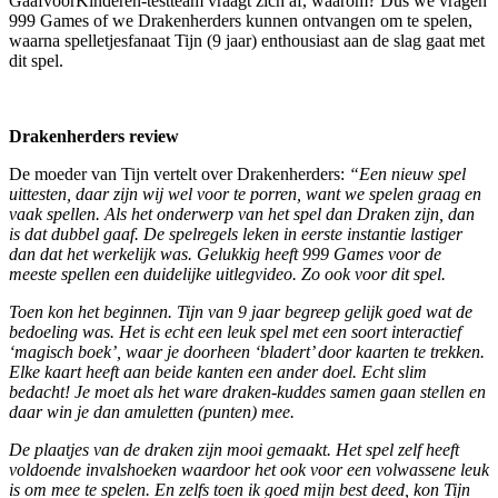
GaafvoorKinderen-testteam vraagt zich af, waarom? Dus we vragen
999 Games of we Drakenherders kunnen ontvangen om te spelen,
waarna spelletjesfanaat Tijn (9 jaar) enthousiast aan de slag gaat met
dit spel.
Drakenherders review
De moeder van Tijn vertelt over Drakenherders:
“Een nieuw spel
uittesten, daar zijn wij wel voor te porren, want we spelen graag en
vaak spellen. Als het onderwerp van het spel dan Draken zijn, dan
is dat dubbel gaaf. De spelregels leken in eerste instantie lastiger
dan dat het werkelijk was. Gelukkig heeft 999 Games voor de
meeste spellen een duidelijke uitlegvideo. Zo ook voor dit spel.
Toen kon het beginnen. Tijn van 9 jaar begreep gelijk goed wat de
bedoeling was. Het is echt een leuk spel met een soort interactief
‘magisch boek’, waar je doorheen ‘bladert’ door kaarten te trekken.
Elke kaart heeft aan beide kanten een ander doel. Echt slim
bedacht! Je moet als het ware draken-kuddes samen gaan stellen en
daar win je dan amuletten (punten) mee.
De plaatjes van de draken zijn mooi gemaakt. Het spel zelf heeft
voldoende invalshoeken waardoor het ook voor een volwassene leuk
is om mee te spelen. En zelfs toen ik goed mijn best deed, kon Tijn