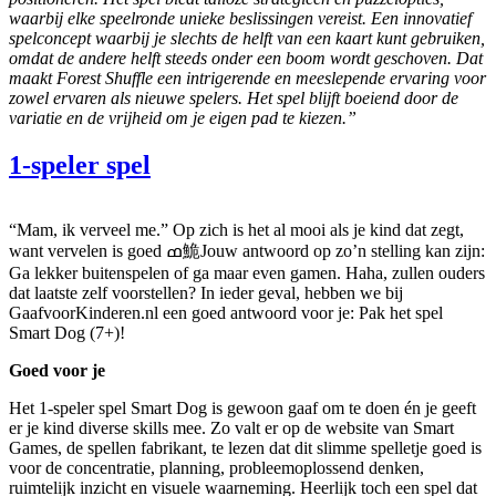
waarbij elke speelronde unieke beslissingen vereist. Een innovatief
spelconcept waarbij je slechts de helft van een kaart kunt gebruiken,
omdat de andere helft steeds onder een boom wordt geschoven. Dat
maakt Forest Shuffle een intrigerende en meeslepende ervaring voor
zowel ervaren als nieuwe spelers. Het spel blijft boeiend door de
variatie en de vrijheid om je eigen pad te kiezen.”
1-speler spel
“Mam, ik verveel me.” Op zich is het al mooi als je kind dat zegt,
want vervelen is goed ߘ鮠Jouw antwoord op zo’n stelling kan zijn:
Ga lekker buitenspelen of ga maar even gamen. Haha, zullen ouders
dat laatste zelf voorstellen? In ieder geval, hebben we bij
GaafvoorKinderen.nl een goed antwoord voor je: Pak het spel
Smart Dog (7+)!
Goed voor je
Het 1-speler spel Smart Dog is gewoon gaaf om te doen én je geeft
er je kind diverse skills mee. Zo valt er op de website van Smart
Games, de spellen fabrikant, te lezen dat dit slimme spelletje goed is
voor de concentratie, planning, probleemoplossend denken,
ruimtelijk inzicht en visuele waarneming. Heerlijk toch een spel dat