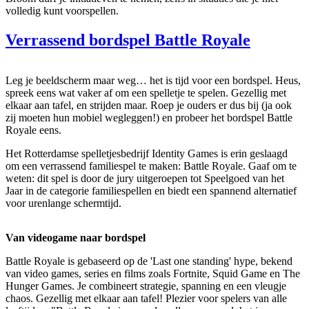
volledig kunt voorspellen.
Verrassend bordspel Battle Royale
Leg je beeldscherm maar weg… het is tijd voor een bordspel. Heus,
spreek eens wat vaker af om een spelletje te spelen. Gezellig met
elkaar aan tafel, en strijden maar. Roep je ouders er dus bij (ja ook
zij moeten hun mobiel wegleggen!) en probeer het bordspel Battle
Royale eens.
Het Rotterdamse spelletjesbedrijf Identity Games is erin geslaagd
om een verrassend familiespel te maken: Battle Royale. Gaaf om te
weten: dit spel is door de jury uitgeroepen tot Speelgoed van het
Jaar in de categorie familiespellen en biedt een spannend alternatief
voor urenlange schermtijd.
Van videogame naar bordspel
Battle Royale is gebaseerd op de 'Last one standing' hype, bekend
van video games, series en films zoals Fortnite, Squid Game en The
Hunger Games. Je combineert strategie, spanning en een vleugje
chaos. Gezellig met elkaar aan tafel! Plezier voor spelers van alle