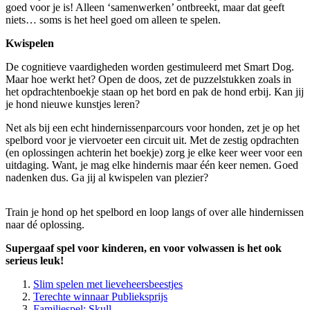
goed voor je is! Alleen ‘samenwerken’ ontbreekt, maar dat geeft
niets… soms is het heel goed om alleen te spelen.
Kwispelen
De cognitieve vaardigheden worden gestimuleerd met Smart Dog.
Maar hoe werkt het? Open de doos, zet de puzzelstukken zoals in
het opdrachtenboekje staan op het bord en pak de hond erbij. Kan jij
je hond nieuwe kunstjes leren?
Net als bij een echt hindernissenparcours voor honden, zet je op het
spelbord voor je viervoeter een circuit uit. Met de zestig opdrachten
(en oplossingen achterin het boekje) zorg je elke keer weer voor een
uitdaging. Want, je mag elke hindernis maar één keer nemen. Goed
nadenken dus. Ga jij al kwispelen van plezier?
Train je hond op het spelbord en loop langs of over alle hindernissen
naar dé oplossing.
Supergaaf spel voor kinderen, en voor volwassen is het ook
serieus leuk!
Slim spelen met lieveheersbeestjes
Terechte winnaar Publieksprijs
Familiespel: Skull