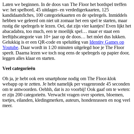
Laten we beginnen. In de doos van The Floor het bordspel treffen
we: het spelbord, 45 uitdager- en verdedigerkaarten, 125
kandidaatsfiches, 100 categoriekaarten en de spelregels. Inmiddels
hebben we geleerd om niet uit zomaar het een spel te starten, maar
rustig die spelregels te lezen. Oei, dat zijn vier kantjes! Even lijkt het
abacadabra, too much, een te moeilijk spel… maar er staat een
leeftijdscategorie van 10+ jaar op de doos… het móet dus lukken.
Gelukkig is er een QR-code en speluitleg van
Identity Games op
Youtube
. Daar wordt in 1:20 minuten uitgelegd hoe je The Floor
speelt. Daarna lezen we toch nog eens de spelregels op papier door,
leggen alles klaar en starten.
Veel categorieën
Oh ja, je hebt ook een smartphone nodig om The Floor-klok
webapp op te zetten. Je hebt namelijk per vragenronde 45 seconden
om te antwoorden. Oehhh, dat is zo voorbij! Ook gaaf om te weten:
er zijn 200 categorieën. Verwacht vragen over sporten, bloemen,
toetjes, eilanden, kledingmerken, auteurs, hondenrassen en nog veel
meer.