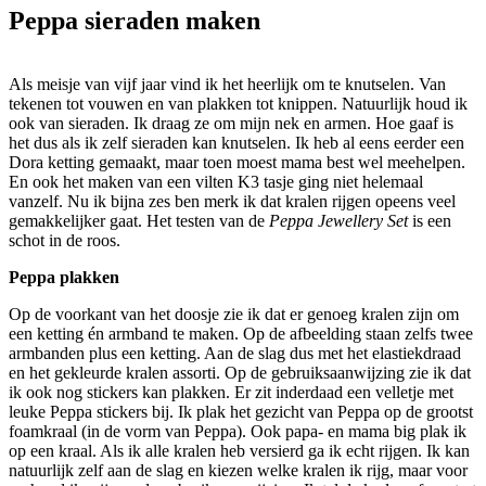
Peppa sieraden maken
Als meisje van vijf jaar vind ik het heerlijk om te knutselen. Van
tekenen tot vouwen en van plakken tot knippen. Natuurlijk houd ik
ook van sieraden. Ik draag ze om mijn nek en armen. Hoe gaaf is
het dus als ik zelf sieraden kan knutselen. Ik heb al eens eerder een
Dora ketting gemaakt, maar toen moest mama best wel meehelpen.
En ook het maken van een vilten K3 tasje ging niet helemaal
vanzelf. Nu ik bijna zes ben merk ik dat kralen rijgen opeens veel
gemakkelijker gaat. Het testen van de
Peppa Jewellery Set
is een
schot in de roos.
Peppa plakken
Op de voorkant van het doosje zie ik dat er genoeg kralen zijn om
een ketting én armband te maken. Op de afbeelding staan zelfs twee
armbanden plus een ketting. Aan de slag dus met het elastiekdraad
en het gekleurde kralen assorti. Op de gebruiksaanwijzing zie ik dat
ik ook nog stickers kan plakken. Er zit inderdaad een velletje met
leuke Peppa stickers bij. Ik plak het gezicht van Peppa op de grootst
foamkraal (in de vorm van Peppa). Ook papa- en mama big plak ik
op een kraal. Als ik alle kralen heb versierd ga ik echt rijgen. Ik kan
natuurlijk zelf aan de slag en kiezen welke kralen ik rijg, maar voor