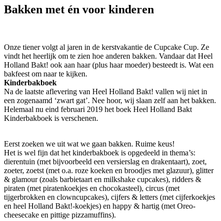
Bakken met én voor kinderen
Onze tiener volgt al jaren in de kerstvakantie de Cupcake Cup. Ze
vindt het heerlijk om te zien hoe anderen bakken. Vandaar dat Heel
Holland Bakt! ook aan haar (plus haar moeder) besteedt is. Wat een
bakfeest om naar te kijken.
Kinderbakboek
Na de laatste aflevering van Heel Holland Bakt! vallen wij niet in
een zogenaamd ‘zwart gat’. Nee hoor, wij slaan zelf aan het bakken.
Helemaal nu eind februari 2019 het boek Heel Holland Bakt
Kinderbakboek is verschenen.
Eerst zoeken we uit wat we gaan bakken. Ruime keus!
Het is wel fijn dat het kinderbakboek is opgedeeld in thema’s:
dierentuin (met bijvoorbeeld een versierslag en drakentaart), zoet,
zoeter, zoetst (met o.a. roze koeken en broodjes met glazuur), glitter
& glamour (zoals barbietaart en milkshake cupcakes), ridders &
piraten (met piratenkoekjes en chocokasteel), circus (met
tijgerbrokken en clowncupcakes), cijfers & letters (met cijferkoekjes
en heel Holland Bakt!-koekjes) en happy & hartig (met Oreo-
cheesecake en pittige pizzamuffins).