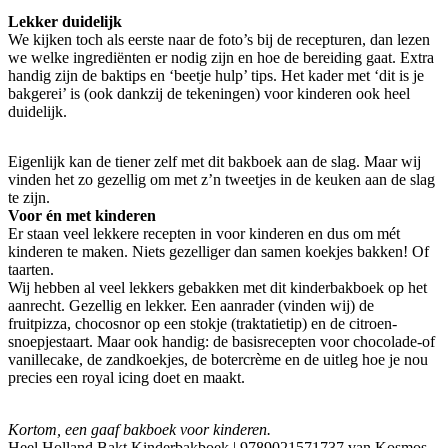
Lekker duidelijk
We kijken toch als eerste naar de foto’s bij de recepturen, dan lezen
we welke ingrediënten er nodig zijn en hoe de bereiding gaat. Extra
handig zijn de baktips en ‘beetje hulp’ tips. Het kader met ‘dit is je
bakgerei’ is (ook dankzij de tekeningen) voor kinderen ook heel
duidelijk.
Eigenlijk kan de tiener zelf met dit bakboek aan de slag. Maar wij
vinden het zo gezellig om met z’n tweetjes in de keuken aan de slag
te zijn.
Voor én met kinderen
Er staan veel lekkere recepten in voor kinderen en dus om mét
kinderen te maken. Niets gezelliger dan samen koekjes bakken! Of
taarten.
Wij hebben al veel lekkers gebakken met dit kinderbakboek op het
aanrecht. Gezellig en lekker. Een aanrader (vinden wij) de
fruitpizza, chocosnor op een stokje (traktatietip) en de citroen-
snoepjestaart. Maar ook handig: de basisrecepten voor chocolade-of
vanillecake, de zandkoekjes, de botercrème en de uitleg hoe je nou
precies een royal icing doet en maakt.
Kortom, een gaaf bakboek voor kinderen.
Heel Holland Bakt Kinderbakboek | 9789021571737 van Kosmos