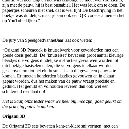
zijn met de pauw, hij is best onstabiel. Het was leuk om te doen. De
papiertjes scheuren niet snel, dat is wel fijn! De beschrijving in het
boekje was duidelijk, maar je kan ook een QR-code scannen en het
op YouTube kijken.”
De jury van SpeelgoedvanhetJaar laat ook weten:
“Origami 3D Peacock is knutselwerk voor gevorderden met een
goede dosis geduld! De ‘knutselset’ bevat een groot aantal kleurige
blaadjes die volgens duidelijke instructies gevouwen worden tot
driehoekige basiselementen, die vervolgens in elkaar worden
geschoven om tot het eindresultaat – in dit geval een pauw – te
komen. Er moeten honderden blaadjes gevouwen en in elkaar
gepast worden, dus het maken van de pauw vraagt precisie en
geduld. Het geduld en volhouden leveren dan ook wel een
schitterend resultaat op!”
Het is Saar, onze tester waar we heel blij mee zijn, goed gelukt om
die prachtig pauw te maken.
Origami 3D
De Origami 3D sets bevatten kant-en-klare snijvormen, met een