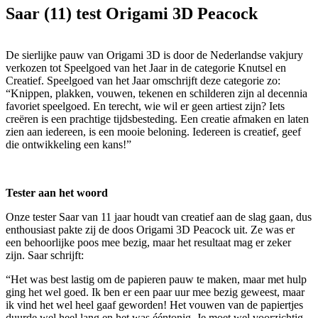
Saar (11) test Origami 3D Peacock
De sierlijke pauw van Origami 3D is door de Nederlandse vakjury
verkozen tot Speelgoed van het Jaar in de categorie Knutsel en
Creatief. Speelgoed van het Jaar omschrijft deze categorie zo:
“Knippen, plakken, vouwen, tekenen en schilderen zijn al decennia
favoriet speelgoed. En terecht, wie wil er geen artiest zijn? Iets
creëren is een prachtige tijdsbesteding. Een creatie afmaken en laten
zien aan iedereen, is een mooie beloning. Iedereen is creatief, geef
die ontwikkeling een kans!”
Tester aan het woord
Onze tester Saar van 11 jaar houdt van creatief aan de slag gaan, dus
enthousiast pakte zij de doos Origami 3D Peacock uit. Ze was er
een behoorlijke poos mee bezig, maar het resultaat mag er zeker
zijn. Saar schrijft:
“Het was best lastig om de papieren pauw te maken, maar met hulp
ging het wel goed. Ik ben er een paar uur mee bezig geweest, maar
ik vind het wel heel gaaf geworden! Het vouwen van de papiertjes
duurde wel heel lang en het was ééntonig. Je moet wel voorzichtig