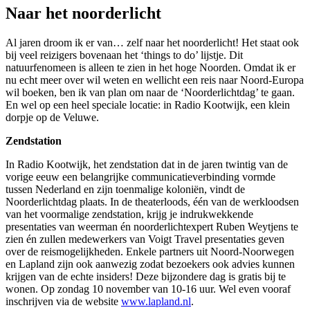
Naar het noorderlicht
Al jaren droom ik er van… zelf naar het noorderlicht! Het staat ook
bij veel reizigers bovenaan het ‘things to do’ lijstje. Dit
natuurfenomeen is alleen te zien in het hoge Noorden. Omdat ik er
nu echt meer over wil weten en wellicht een reis naar Noord-Europa
wil boeken, ben ik van plan om naar de ‘Noorderlichtdag’ te gaan.
En wel op een heel speciale locatie: in Radio Kootwijk, een klein
dorpje op de Veluwe.
Zendstation
In Radio Kootwijk, het zendstation dat in de jaren twintig van de
vorige eeuw een belangrijke communicatieverbinding vormde
tussen Nederland en zijn toenmalige koloniën, vindt de
Noorderlichtdag plaats. In de theaterloods, één van de werkloodsen
van het voormalige zendstation, krijg je indrukwekkende
presentaties van weerman én noorderlichtexpert Ruben Weytjens te
zien én zullen medewerkers van Voigt Travel presentaties geven
over de reismogelijkheden. Enkele partners uit Noord-Noorwegen
en Lapland zijn ook aanwezig zodat bezoekers ook advies kunnen
krijgen van de echte insiders! Deze bijzondere dag is gratis bij te
wonen. Op zondag 10 november van 10-16 uur. Wel even vooraf
inschrijven via de website
www.lapland.nl
.