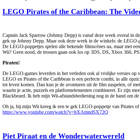
LEGO Pirates of the Caribbean: The Vid
Captain Jack Sparrow (Johnny Depp) is vanaf deze week overal in de
gek op Johnny Depp. Maar ook deze week in de winkels: de
LEGO-ga
De LEGO-poppetjes spelen alle bekende filmscènes na, maar met een 
Wii? Geen nood, de trossen gaan ook los op
3DS, DS, Xbox 360, PS
Piraten!
De LEGO-games leverden in het verleden ook al vrolijke versies op van
LEGO en Pirates of the Caribbean is een perfecte combi, in alle op
tot leven komen. Dan kun je de avonturen uit de film naspelen, of met h
waarin je actie, puzzels en platformelementen combineert. Er zijn me
Blackbeard. Ik heb mijn Wii-afstandsbediening nog in de hand om de
Oh ja, bij mijn Wii kreeg ik een te gek LEGO-poppetje van Pirates of
https://www.youtube.com/watch?v=hXAmndSX72Q
Piet Piraat en de Wonderwaterwereld