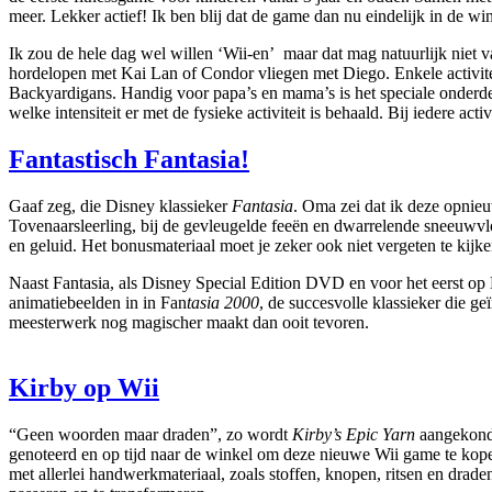
meer. Lekker actief! Ik ben blij dat de game dan nu eindelijk in de w
Ik zou de hele dag wel willen ‘Wii-en’ maar dat mag natuurlijk niet
hordelopen met Kai Lan of Condor vliegen met Diego. Enkele activite
Backyardigans. Handig voor papa’s en mama’s is het speciale onderdee
welke intensiteit er met de fysieke activiteit is behaald. Bij iedere ac
Fantastisch Fantasia!
Gaaf zeg, die Disney klassieker
Fantasia
. Oma zei dat ik deze opnieu
Tovenaarsleerling, bij de gevleugelde feeën en dwarrelende sneeuwvlokk
en geluid. Het bonusmateriaal moet je zeker ook niet vergeten te kijke
Naast Fantasia, als Disney
Special Edition DVD en voor het eerst op 
animatiebeelden in in Fan
t
asia
2000
, de succesvolle klassieker die ge
meesterwerk nog magischer maakt dan ooit tevoren.
Kirby op Wii
“Geen woorden maar draden”, zo wordt
Kirby’s Epic Yarn
aangekondi
genoteerd en op tijd naar de winkel om deze nieuwe Wii game te kop
met allerlei handwerkmateriaal, zoals stoffen, knopen, ritsen en drade