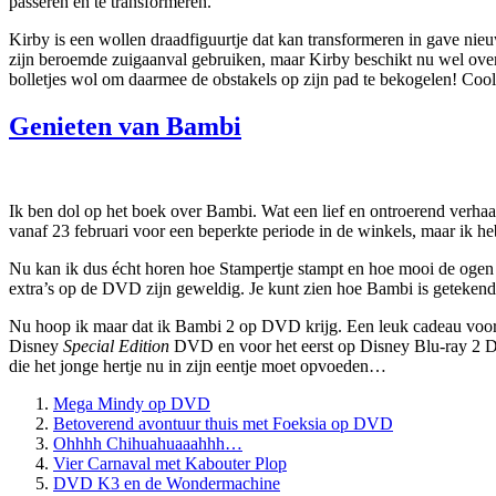
passeren en te transformeren.
Kirby is een wollen draadfiguurtje dat kan transformeren in gave nieu
zijn beroemde zuigaanval gebruiken, maar Kirby beschikt nu wel ove
bolletjes wol om daarmee de obstakels op zijn pad te bekogelen! Cool
Genieten van Bambi
Ik ben dol op het boek over Bambi. Wat een lief en ontroerend verhaa
vanaf 23 februari voor een beperkte periode in de winkels, maar ik h
Nu kan ik dus écht horen hoe Stampertje stampt en hoe mooi de ogen v
extra’s op de DVD zijn geweldig. Je kunt zien hoe Bambi is getekend 
Nu hoop ik maar dat ik Bambi 2 op DVD krijg. Een leuk cadeau voor 
Disney
Special Edition
DVD en voor het eerst op Disney Blu-ray 2 
die het jonge hertje nu in zijn eentje moet opvoeden…
Mega Mindy op DVD
Betoverend avontuur thuis met Foeksia op DVD
Ohhhh Chihuahuaaahhh…
Vier Carnaval met Kabouter Plop
DVD K3 en de Wondermachine