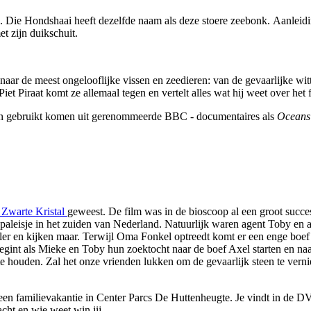
. Die Hondshaai heeft dezelfde naam als deze stoere zeebonk. Aanlei
t zijn duikschuit.
aar de meest ongelooflijke vissen en zeedieren: van de gevaarlijke witt
Piet Piraat komt ze allemaal tegen en vertelt alles wat hij weet over h
en gebruikt komen uit gerenommeerde BBC - documentaires als
Ocean
Zwarte Kristal
geweest. De film was in de bioscoop al een groot succes
tig paleisje in het zuiden van Nederland. Natuurlijk waren agent Toby
ler en kijken maar. Terwijl Oma Fonkel optreedt komt er een enge boef 
int als Mieke en Toby hun zoektocht naar de boef Axel starten en naa
en te houden. Zal het onze vrienden lukken om de gevaarlijk steen te ve
p een familievakantie in Center Parcs De Huttenheugte. Je vindt in de 
cht en wie weet win jij...