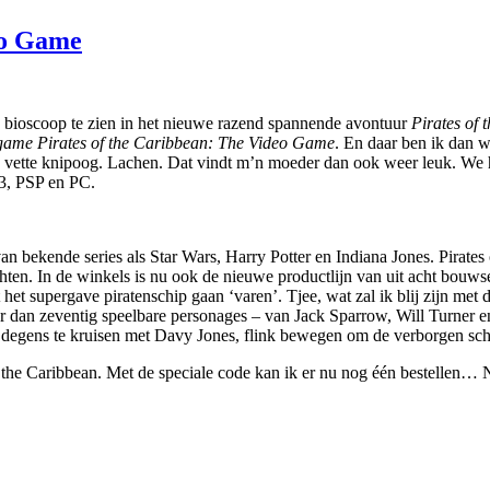
eo Game
 bioscoop te zien in het nieuwe razend spannende avontuur
Pirates of 
me Pirates of the Caribbean: The Video Game
. En daar ben ik dan w
vette knipoog. Lachen. Dat vindt m’n moeder dan ook weer leuk. We he
3, PSP en PC.
 bekende series als Star Wars, Harry Potter en Indiana Jones. Pirates o
zichten. In de winkels is nu ook de nieuwe productlijn van uit acht 
et supergave piratenschip gaan ‘varen’. Tjee, wat zal ik blij zijn met d
er dan zeventig speelbare personages – van Jack Sparrow, Will Turner 
 degens te kruisen met Davy Jones, flink bewegen om de verborgen sch
 the Caribbean. Met de speciale code kan ik er nu nog één bestellen… N