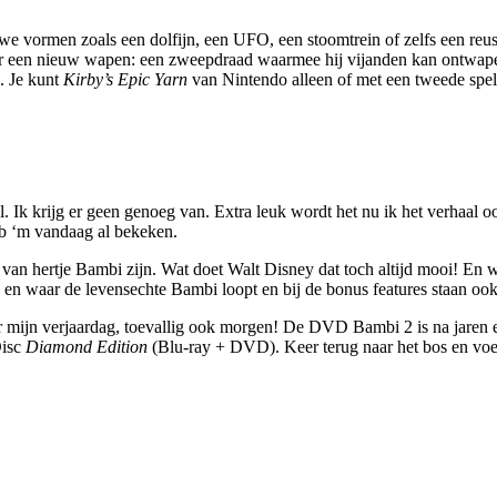
we vormen zoals een dolfijn, een UFO, een stoomtrein of zelfs een reus
r een nieuw wapen: een zweepdraad waarmee hij vijanden kan ontwapene
. Je kunt
Kirby’s Epic Yarn
van Nintendo
alleen of met een tweede spel
l. Ik krijg er geen genoeg van. Extra leuk wordt het nu ik het verhaal
eb ‘m vandaag al bekeken.
an hertje Bambi zijn. Wat doet Walt Disney dat toch altijd mooi! En w
en waar de levensechte Bambi loopt en bij de bonus features staan ook 
mijn verjaardag, toevallig ook morgen! De DVD Bambi 2 is na jaren ei
Disc
Diamond Edition
(Blu-ray + DVD). Keer terug naar het bos en voeg