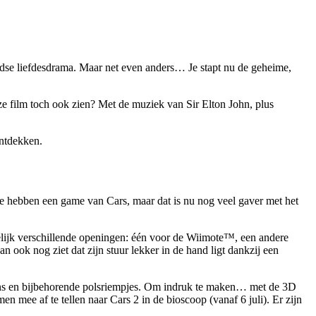
ldse liefdesdrama. Maar net even anders… Je stapt nu de geheime,
ze film toch ook zien? Met de muziek van Sir Elton John, plus
ontdekken.
We hebben een game van Cars, maar dat is nu nog veel gaver met het
melijk verschillende openingen: één voor de Wiimote™, een andere
ook nog ziet dat zijn stuur lekker in de hand ligt dankzij een
s en bijbehorende polsriempjes. Om indruk te maken… met de 3D
mee af te tellen naar Cars 2 in de bioscoop (vanaf 6 juli). Er zijn