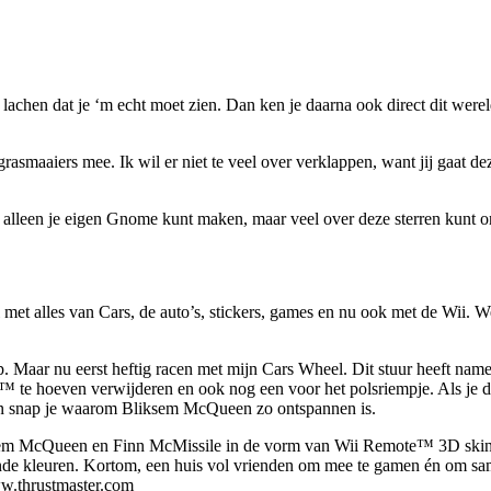
lachen dat je ‘m echt moet zien. Dan ken je daarna ook direct dit were
asmaaiers mee. Ik wil er niet te veel over verklappen, want jij gaat de
t alleen je eigen Gnome kunt maken, maar veel over deze sterren kunt 
 met alles van Cars, de auto’s, stickers, games en nu ook met de Wii. 
p. Maar nu eerst heftig racen met mijn Cars Wheel. Dit stuur heeft na
 te hoeven verwijderen en ook nog een voor het polsriempje. Als je dan 
, dan snap je waarom Bliksem McQueen zo ontspannen is.
sem McQueen en Finn McMissile in de vorm van Wii Remote™ 3D skin
de kleuren. Kortom, een huis vol vrienden om mee te gamen én om samen 
ww.thrustmaster.com