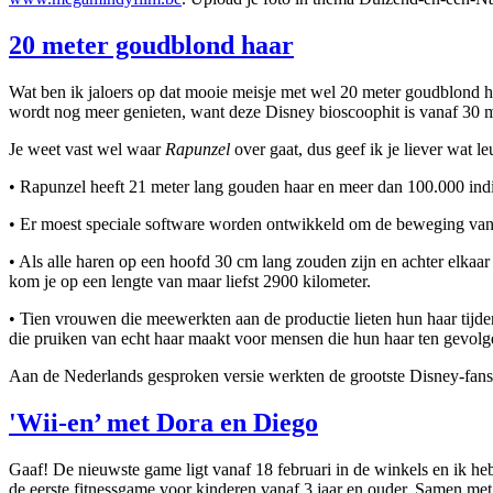
20 meter goudblond haar
Wat ben ik jaloers op dat mooie meisje met wel 20 meter goudblond 
wordt nog meer genieten, want deze Disney bioscoophit is vanaf 30 
Je weet vast wel waar
Rapunzel
over gaat, dus geef ik je liever wat le
• Rapunzel heeft 21 meter lang gouden haar en meer dan 100.000 indi
• Er moest speciale software worden ontwikkeld om de beweging van h
• Als alle haren op een hoofd 30 cm lang zouden zijn en achter elkaa
kom je op een lengte van maar liefst 2900 kilometer.
• Tien vrouwen die meewerkten aan de productie lieten hun haar tijde
die pruiken van echt haar maakt voor mensen die hun haar ten gevolge
Aan de Nederlands gesproken versie werkten de grootste Disney-fan
'Wii-en’ met Dora en Diego
Gaaf! De nieuwste game ligt vanaf 18 februari in de winkels en ik h
de eerste fitnessgame voor kinderen vanaf 3 jaar en ouder. Samen met