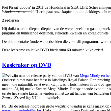
Piet Piraat 'doopte' in 2011 de Hondshaai in SEA LIFE Scheveningen
Wonderwaterwereld
. Hierin gaat onze kapitein op ontdekkingstocht me
Zeedieren
Hij duikt naar de diepste diepten van de wereldzeeën en gaat op zoek n
pinguïns en tuimelende dolfijnen, stekende kwallen en koraalduivels. 
De documentaire (onderwater)beelden die voor dit programma werd
Deze leerzame en leuke DVD biedt ruim 60 minuten kijkplezier!
Kaskraker op DVD
We zijn naar de release party van de DVD van
Mega Mindy en het 
Oosterse piraat naar het feest in Jaiselings Royal Palace. Een prach
mee – die natuurlijk eerst even kwijt was. Thuis meteen in de dvd-spe
maken. Ai, hij maakt Zwarte Mega Mindy. Het spannende avontuur beg
eerste het zwarte kristal te vinden en het zo uit handen van bandiet
Zwarte Kristal
ligt NU in de winkels.
PS. Bij de release hoort een grote wedstrijd waarbij je kans maakt o
www.megamindyfilm.be
. Upload je foto in thema Duizend-en-een-Na