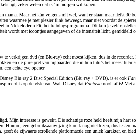
inkels ligt, zeker weten dat ik ‘m morgen wil kopen.
 van mama. Maar het kán volgens mij wel, want er staan maar liefst 30
iten waarmee je met plezier flink beweegt, maar niet voordat de spie
l in Nickelodeon Fit, het trainingsprogramma. Dit kun je zelf opstellen
tiviteit wordt met icoontjes aangegeven of de intensiteit licht, gemiddeld
w te verkrijgen dvd (en Blu-ray) echt moest kijken, dus in de recorder
.
en en de pure pret van nijlpaarden die in hun tutu’s het meest hilarisc
n, een echte eye opener.
Disney Blu-ray 2 Disc Special Edition (Blu-ray + DVD), is er ook
Fan
ïnspireerd is op de visie van Walt Disney dat
Fantasia
nooit af is! Met 
gd. Mijn interesse is gewekt. Die schattige roze held heeft mijn hart s
en. Hmmm, een gebruiksaanwijzing kan ik nog niet lezen, dus testen ma
n, geeft de zijwaarts scrollende platformactie een uniek karakter, en b