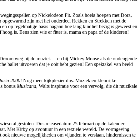
 bewegingsspellen op Nickelodeon Fit. Zoals hoela hoepen met Dora,
ren opgewarmd zijn met het onderdeel Rekken en Strekken met de
 en op regelmatige basis nagaan hoe lang kindlief bezig is geweest en
 of hoog is. Eens zien wie er fitter is, mama en papa of de kinderen!
Droom weg bij de muziek… en bij Mickey Mouse als de ondeugende
he ballet uitvoeren dat je ooit hebt gezien! Een spektakel van beeld
tasia 2000
! Nog meer kijkplezier dus. Muziek en kleurrijke
als bonus
Musicana
, Walts inspiratie voor een vervolg, die dit muzikale
owieso al gestolen. Dus releasedatum 25 februari op de kalender
ar. Met Kirby op avontuur in een textiele wereld. De vormgeving
iedt ook nieuwe mogelijkheden om vijanden te verslaan, hindernissen te