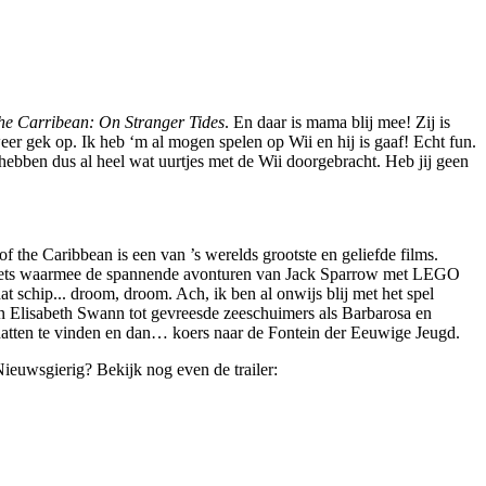
the Carribean: On Stranger Tides
. En daar is mama blij mee! Zij is
eer gek op. Ik heb ‘m al mogen spelen op Wii en hij is gaaf! Echt fun.
bben dus al heel wat uurtjes met de Wii doorgebracht. Heb jij geen
f the Caribbean is een van ’s werelds grootste en geliefde films.
bouwsets waarmee de spannende avonturen van Jack Sparrow met LEGO
at schip... droom, droom. Ach, ik ben al onwijs blij met het spel
en Elisabeth Swann tot gevreesde zeeschuimers als Barbarosa en
atten te vinden en dan… koers naar de Fontein der Eeuwige Jeugd.
ieuwsgierig? Bekijk nog even de trailer: