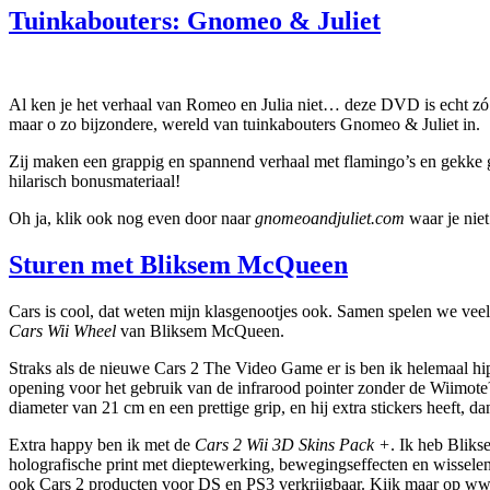
Tuinkabouters: Gnomeo & Juliet
Al ken je het verhaal van Romeo en Julia niet… deze DVD is echt zó 
maar o zo bijzondere, wereld van tuinkabouters Gnomeo & Juliet in.
Zij maken een grappig en spannend verhaal met flamingo’s en gekke gr
hilarisch bonusmateriaal!
Oh ja, klik ook nog even door naar
gnomeoandjuliet.com
waar je nie
Sturen met Bliksem McQueen
Cars is cool, dat weten mijn klasgenootjes ook. Samen spelen we veel
Cars Wii Wheel
van Bliksem McQueen.
Straks als de nieuwe Cars 2 The Video Game er is ben ik helemaal hi
opening voor het gebruik van de infrarood pointer zonder de Wiimote™
diameter van 21 cm en een prettige grip, en hij extra stickers heeft
Extra happy ben ik met de
Cars 2 Wii 3D Skins Pack +
. Ik heb Blik
holografische print met dieptewerking, bewegingseffecten en wisselen
ook Cars 2 producten voor DS en PS3 verkrijgbaar. Kijk maar op w