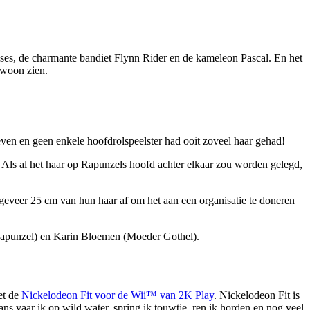
inses, de charmante bandiet Flynn Rider en de kameleon Pascal. En het
ewoon zien.
en en geen enkele hoofdrolspeelster had ooit zoveel haar gehad!
 Als al het haar op Rapunzels hoofd achter elkaar zou worden gelegd,
ngeveer 25 cm van hun haar af om het aan een organisatie te doneren
Rapunzel) en Karin Bloemen (Moeder Gothel).
et de
Nickelodeon Fit voor de Wii™ van 2K Play
. Nickelodeon Fit is
s vaar ik op wild water, spring ik touwtje, ren ik horden en nog veel