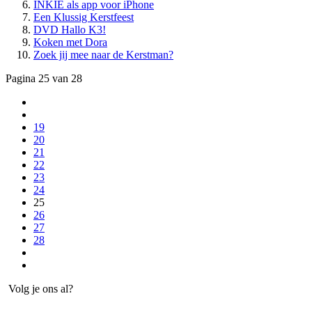
INKIE als app voor iPhone
Een Klussig Kerstfeest
DVD Hallo K3!
Koken met Dora
Zoek jij mee naar de Kerstman?
Pagina 25 van 28
19
20
21
22
23
24
25
26
27
28
Volg je ons al?