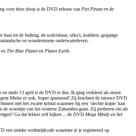
ding voor deze doop is de DVD release van
Piet Piraat en de
e haai tot de bultrug, de walvishaai, orka's, krabben, grappige
et fantastische en wondermooie onderwaterleven.
s
en
The Blue Planet
en
Planet Earth
.
 en sinds 13 april is de DVD er dus. Ik ging verkleed als stoere
 en agent Mieke er ook. Super spannend! Zij brachten de nieuwe DVD
binnen met het zwarte kristal waarmee hij een ‘slechte kopie’ kan
r de woestijn van het oosterse Zahambra gaan. Zij proberen om als
rnietigen? Ga dat lekker zelf kijken… de DVD
Mega Mindy en het
DVD een unieke wedstrijdcode waarmee je je registreerd op