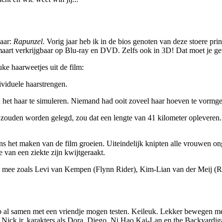
haar:
Rapunzel
. Vorig jaar heb ik in de bios genoten van deze stoere pr
maart verkrijgbaar op Blu-ray en DVD. Zelfs ook in 3D! Dat moet je g
uke haarweetjes uit de film:
viduele haarstrengen.
et haar te simuleren. Niemand had ooit zoveel haar hoeven te vormgev
r zouden worden gelegd, zou dat een lengte van 41 kilometer opleveren.
ns het maken van de film groeien. Uiteindelijk knipten alle vrouwen o
 van een ziekte zijn kwijtgeraakt.
s mee zoals Levi van Kempen (Flynn Rider), Kim-Lian van der Meij (
eb al samen met een vriendje mogen testen. Keileuk. Lekker bewegen m
 Nick jr. karakters als Dora, Diego, Ni Hao Kai-Lan en the Backyardigan