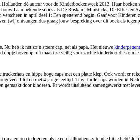
 Hollander, dé auteur voor de Kinderboekenweek 2013. Haar boeken sluit
r gebouwd aan bekende series als De Roskam, Ministicks, De Effies en Swi
o verscheen in april deel 1: Een spetterend begin. Gaaf voor Kinderen 
wen (wij ontvangen dus graag jouw bespreking over dit boek als tegenpr
jes. Nu heb ik net zo’n stoere cap, net als papa. Het nieuwe
kinderpetten
d dopje bovenop, dit maakt ze veilig voor zachte kinderhoofdjes om te
stoere truckerhats en hippe hoge caps met een platte klep. Ook wordt er
 ongeveer 1 tot en met 4 jarige leeftijd. Tiny Turtle caps worden in Ne
rden gemaakt door kinderen. Er wordt uitsluitend samengewerkt met l
 oma en opa te logeren als je een Lilliputiens-vriendje bij je hebt! Jef 