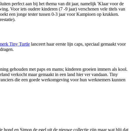
en perfect aan bij het thema van dit jaar, namelijk 'Klaar voor de
ng. Voor iets oudere kinderen (7 -9 jaar) verschenen vele titels van
zoekt een jonge tester tussen 0-3 jaar voor Kampioen op krukken.
estatie).
merk Tiny Turtle
lanceert haar eerste lijn caps, speciaal gemaakt voor
 dragen.
 rekening gehouden met paps en mams; kinderen groeien immers als kool.
derland verkocht maar gemaakt in een land hier ver vandaan. Tiny
everanciers die een goede werkomgeving voor hun werknemers kunnen
de hond en Simon de egel uit de nieuwe collectie zijn maar wat blij dat