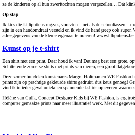
ze de kinderen op al hun zwerftochten mogen vergezellen… Dát klinkt
Op stap
Ik kies die Lilliputiens rugzak, voorzien – net als de schooltassen – m
zijn in een handomdraai versteld en ik vind de handgreep ook super. Wa
adresgegevens van de kleine eigenaar te noteren! www.lilliputiens.be
Kunst op je t-shirt
Een shirt met een print. Daar houd ik van! Dat mag best een grote, opv
Schitterende zomerse shirts met prints van dieren, een groot flatgebou
Deze zomer bundelen kunstenares Margot Holtman en WE Fashion hun krac
prints zijn op prachtige gekleurde shirts gedrukt, dus keus genoeg
vind ik in ieder geval unieke en spannende t-shirts opleveren waarme
Hélène van Cuijk, Concept Designer Kids bij WE Fashion, is erg trots
computer gemaakte prints naar meer illustratief werk. Met dit gegeve