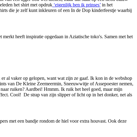
geleden het shirt met opdruk
‘eigenlijk ben ik prinses’
in het
ts die je zelf kunt inkleuren of een In de Dop kinderfeestje waarbij
et merkt heeft inspiratie opgedaan in Aziatische toko's. Samen met het
k er al vaker op gelopen, want wat zijn ze gaaf. Ik kon in de webshop
et prints van De Kleine Zeemeermin, Sneeuwwitje of Assepoester nemen,
r ze naar ruiken? Aardbei! Hmmm. Ik ruik het heel goed, maar mijn
t. Cool! De strap van zijn slipper of licht op in het donker, net als
lippers met een bandje rondom de hiel voor extra houvast. Ook deze