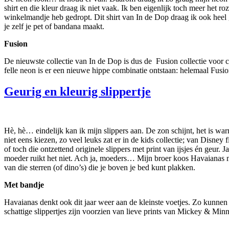
shirt en die kleur draag ik niet vaak. Ik ben eigenlijk toch meer het 
winkelmandje heb gedropt. Dit shirt van In de Dop draag ik ook heel g
je zelf je pet of bandana maakt.
Fusion
De nieuwste collectie van In de Dop is dus de Fusion collectie voor cr
felle neon is er een nieuwe hippe combinatie ontstaan: helemaal Fusio
Geurig en kleurig slippertje
Hè, hè… eindelijk kan ik mijn slippers aan. De zon schijnt, het is war
niet eens kiezen, zo veel leuks zat er in de kids collectie; van Disn
of toch die ontzettend originele slippers met print van ijsjes én geur.
moeder ruikt het niet. Ach ja, moeders… Mijn broer koos Havaianas met
van die sterren (of dino’s) die je boven je bed kunt plakken.
Met bandje
Havaianas denkt ook dit jaar weer aan de kleinste voetjes. Zo kunnen 
schattige slippertjes zijn voorzien van lieve prints van Mickey & Mi