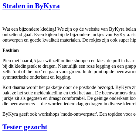
Stralen in ByKyra
Wat een bijzondere kleding! We zijn op de website van ByKyra beland
ontzettend gaaf. Even kijken bij de bijzondere jurkjes van ByKyra: stoe
ontwerpen en goede kwaliteit materialen. De rokjes zijn ook super hip
Fashion
Pien met haar 4,5 jaar wil zelf online shoppen en kiest de pull in haar 
bij dit kledingstuk te dragen. Natuurlijk een roze legging en een g
zelfs ‘out of the box’ en gaan voor groen. In de print op de beenwarm
symmetrische onderkant en legging.
Kort daarna wordt het pakketje door de postbode bezorgd. ByKyra zit i
pakt ze het setje meidenkleding en trekt het aan. De beenwarmers dra
jurkje zit als gegoten en draagt comfortabel. De geinige onderkant lo
die beenwarmers… die worden iedere dag gedragen in diverse kleurri
ByKyra geeft ook workshops 'mode-ontwerpster'. Een topidee voor een
Tester gezocht