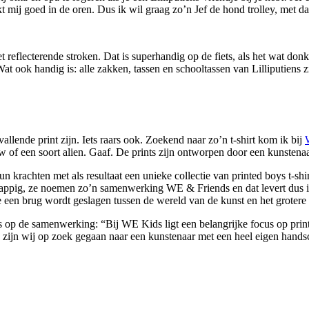
 mij goed in de oren. Dus ik wil graag zo’n Jef de hond trolley, met d
et reflecterende stroken. Dat is superhandig op de fiets, als het wat don
t ook handig is: alle zakken, tassen en schooltassen van Lilliputiens z
allende print zijn. Iets raars ook. Zoekend naar zo’n t-shirt kom ik bij
w of een soort alien. Gaaf. De prints zijn ontworpen door een kunstenaar
hten met als resultaat een unieke collectie van printed boys t-shirts.
! Grappig, ze noemen zo’n samenwerking WE & Friends en dat levert du
e een brug wordt geslagen tussen de wereld van de kunst en het grotere 
 op de samenwerking: “Bij WE Kids ligt een belangrijke focus op print
n zijn wij op zoek gegaan naar een kunstenaar met een heel eigen handsc