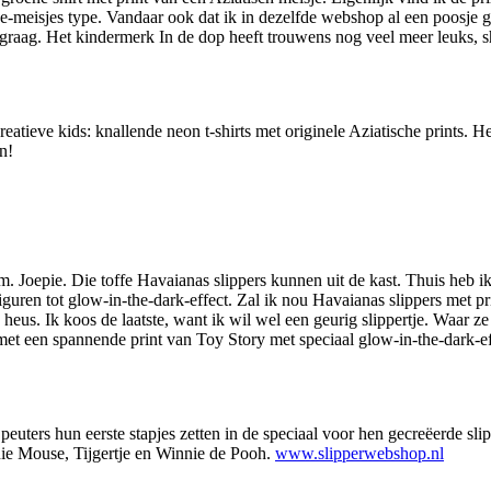
roze-meisjes type. Vandaar ook dat ik in dezelfde webshop al een poosje 
raag. Het kindermerk In de dop heeft trouwens nog veel meer leuks, shir
eatieve kids: knallende neon t-shirts met originele Aziatische prints. H
n!
m. Joepie. Die toffe Havaianas slippers kunnen uit de kast. Thuis heb i
ey figuren tot glow-in-the-dark-effect. Zal ik nou Havaianas slippers m
 Ja heus. Ik koos de laatste, want ik wil wel een geurig slippertje. Waa
 een spannende print van Toy Story met speciaal glow-in-the-dark-effec
peuters hun eerste stapjes zetten in de speciaal voor hen gecreëerde s
nnie Mouse, Tijgertje en Winnie de Pooh.
www.slipperwebshop.nl