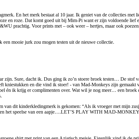
erk. En het merk bestaat al 10 jaar. Ik geniet van de collecties met liev
 roze en roze. Dat komt goed uit bij Mim-Pi want er zijn voldoende lief e
U&WU prachtig. Voor prints met – ook weer – hertjes, maar ook poezen, p
k een mooie jurk zou mogen testen uit de nieuwe collectie.
ar zijn. Sure, dacht ik. Dus ging ik zo’n stoere broek testen… De stof van
eeft kniestukken en die vind ik stoer! - van Mad-Monkeys zijn gemaakt v
l én ik krijg er complimenten over. Wat wil je nog meer… een broek die n
.
 van dit kinderkledingmerk is gekomen: “Als ik vroeger met mijn zusj
 design en het speelse van een aapje….LET’S PLAY WITH MAD-MONKEYS.
ene shirt met print van een Aziatisch meisje. Eigenlijk vind ik de pri