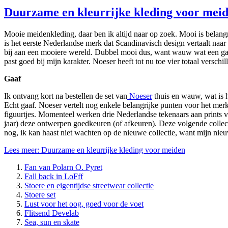
Duurzame en kleurrijke kleding voor mei
Mooie meidenkleding, daar ben ik altijd naar op zoek. Mooi is belan
is het eerste Nederlandse merk dat Scandinavisch design vertaalt naa
bij aan een mooiere wereld. Dubbel mooi dus, want wauw wat een gave 
past goed bij mijn karakter. Noeser heeft tot nu toe vier totaal versch
Gaaf
Ik ontvang kort na bestellen de set van
Noeser
thuis en wauw, wat is h
Echt gaaf. Noeser vertelt nog enkele belangrijke punten voor het merk
figuurtjes. Momenteel werken drie Nederlandse tekenaars aan prints v
jaar) deze ontwerpen goedkeuren (of afkeuren). Deze volgende collect
nog, ik kan haast niet wachten op de nieuwe collectie, want mijn nieuw
Lees meer: Duurzame en kleurrijke kleding voor meiden
Fan van Polarn O. Pyret
Fall back in LoFff
Stoere en eigentijdse streetwear collectie
Stoere set
Lust voor het oog, goed voor de voet
Flitsend Develab
Sea, sun en skate