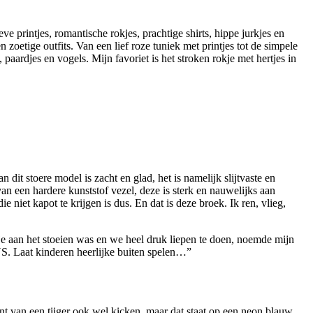
e printjes, romantische rokjes, prachtige shirts, hippe jurkjes en
n zoetige outfits. Van een lief roze tuniek met printjes tot de simpele
aardjes en vogels. Mijn favoriet is het stroken rokje met hertjes in
 dit stoere model is zacht en glad, het is namelijk slijtvaste en
an een hardere kunststof vezel, deze is sterk en nauwelijks aan
iet kapot te krijgen is dus. En dat is deze broek. Ik ren, vlieg,
e aan het stoeien was en we heel druk liepen te doen, noemde mijn
 Laat kinderen heerlijke buiten spelen…”
nt van een tijger ook wel kicken, maar dat staat op een neon blauw