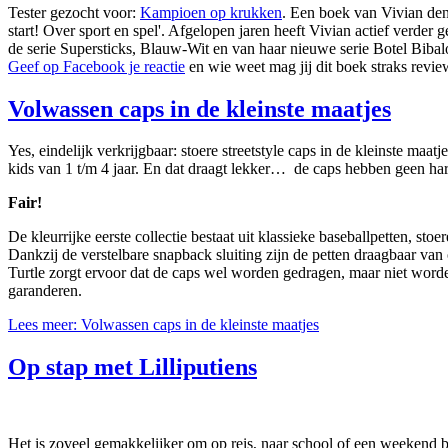
Tester gezocht voor:
Kampioen op krukken
. Een boek van Vivian den
start! Over sport en spel'. Afgelopen jaren heeft Vivian actief verde
de serie Supersticks, Blauw-Wit en van haar nieuwe serie Botel Bibal
Geef op Facebook je reactie
en wie weet mag jij dit boek straks revie
Volwassen caps in de kleinste maatjes
Yes, eindelijk verkrijgbaar: stoere streetstyle caps in de kleinste maat
kids van 1 t/m 4 jaar. En dat draagt lekker… de caps hebben geen har
Fair!
De kleurrijke eerste collectie bestaat uit klassieke baseballpetten, 
Dankzij de verstelbare snapback sluiting zijn de petten draagbaar van
Turtle zorgt ervoor dat de caps wel worden gedragen, maar niet wo
garanderen.
Lees meer: Volwassen caps in de kleinste maatjes
Op stap met Lilliputiens
Het is zoveel gemakkelijker om op reis, naar school of een weekend bij