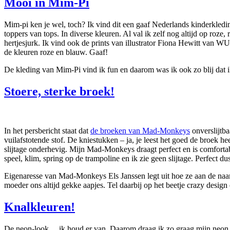
Mooi in Mim-Pi
Mim-pi ken je wel, toch? Ik vind dit een gaaf Nederlands kinderkledingm
toppers van tops. In diverse kleuren. Al val ik zelf nog altijd op roze,
hertjesjurk. Ik vind ook de prints van illustrator Fiona Hewitt van W
de kleuren roze en blauw. Gaaf!
De kleding van Mim-Pi vind ik fun en daarom was ik ook zo blij dat i
Stoere, sterke broek!
In het persbericht staat dat
de broeken van Mad-Monkeys
onverslijtba
vuilafstotende stof. De kniestukken – ja, je leest het goed de broek h
slijtage onderhevig. Mijn Mad-Monkeys draagt perfect en is comfortabe
speel, klim, spring op de trampoline en ik zie geen slijtage. Perfect dus
Eigenaresse van Mad-Monkeys Els Janssen legt uit hoe ze aan de naam
moeder ons altijd gekke aapjes. Tel daarbij op het beetje crazy
Knalkleuren!
De neon-look… ik houd er van. Daarom draag ik zo graag mijn neon gro