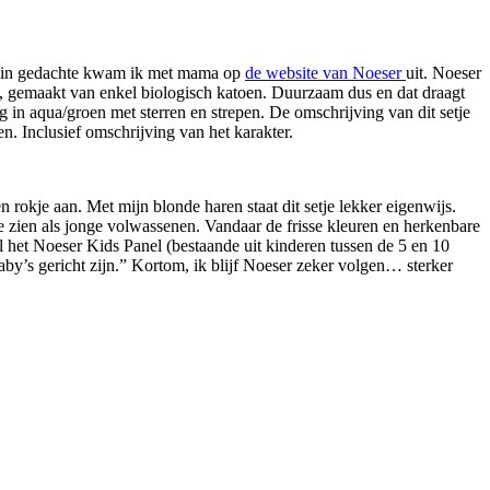
dit in gedachte kwam ik met mama op
de website van Noeser
uit. Noeser
ts, gemaakt van enkel biologisch katoen. Duurzaam dus en dat draagt
in aqua/groen met sterren en strepen. De omschrijving van dit setje
en. Inclusief omschrijving van het karakter.
 rokje aan. Met mijn blonde haren staat dit setje lekker eigenwijs.
te zien als jonge volwassenen. Vandaar de frisse kleuren en herkenbare
 het Noeser Kids Panel (bestaande uit kinderen tussen de 5 en 10
by’s gericht zijn.” Kortom, ik blijf Noeser zeker volgen… sterker