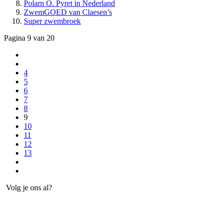
Polarn O. Pyret in Nederland
ZwemGOED van Claesen’s
Super zwembroek
Pagina 9 van 20
4
5
6
7
8
9
10
11
12
13
Volg je ons al?