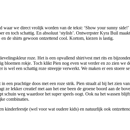
 waar we direct vrolijk worden van de tekst: ‘Show your sunny side!’ D
r en toch schattig. En absoluut ‘stylish’. Ontwerpster Kyra Buil maakt e
 en de shirts gewoon ontzettend cool. Kortom, kiezen is lastig.
lievelingskleur roze. Het is een opvallend shirt/vest met rits en bijzond
rappig bloemen rokje. Toch klikt Pien nog even wat verder en zo zien 
er is wel een schattig roze streepje verwerkt. We maken er een stoere s
n een prachtige doos met een roze strik. Pien straalt al bij het zien v
agt ze lekker creatief met aan het ene been de groene boord aan de bove
opt schuin weg waardoor het super speels oogt. Ook na het wassen blijft 
jke combinaties.
 kinderfeestje (wel voor wat oudere kids) en natuurlijk ook ontzetten