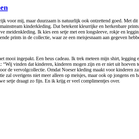
den
grijk voor mij, maar duurzaam is natuurlijk ook ontzettend goed. Met 
r mainstream kinderkleding. Dat betekent kleurrijke en herkenbare prin
meidenkleding. Ik kies een setje met een longsleeve, rokje en legging 
illende prints in de collectie, waar ze een meisjesnaam aan gegeven hebb
et mooi ingepakt. Een heus cadeau. Ik trek meteen mijn shirt, legging en
: “Wij vinden dat kinderen, kinderen mogen zijn en er niet uit hoeven 
oor de vervolgcollectie. Omdat Noeser kleding maakt voor kinderen zal
ie zal overigens niet meer alleen op meisjes, maar ook op jongens en ba
e setje draagt zo fijn. En ik krijg er veel complimentjes over.