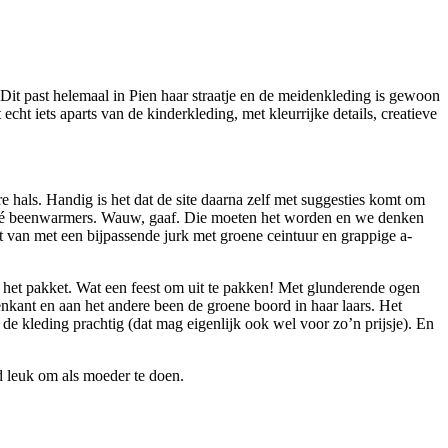
it past helemaal in Pien haar straatje en de meidenkleding is gewoon
cht iets aparts van de kinderkleding, met kleurrijke details, creatieve
ere hals. Handig is het dat de site daarna zelf met suggesties komt om
we dé beenwarmers. Wauw, gaaf. Die moeten het worden en we denken
et van met een bijpassende jurk met groene ceintuur en grappige a-
an het pakket. Wat een feest om uit te pakken! Met glunderende ogen
nkant en aan het andere been de groene boord in haar laars. Het
de kleding prachtig (dat mag eigenlijk ook wel voor zo’n prijsje). En
d leuk om als moeder te doen.