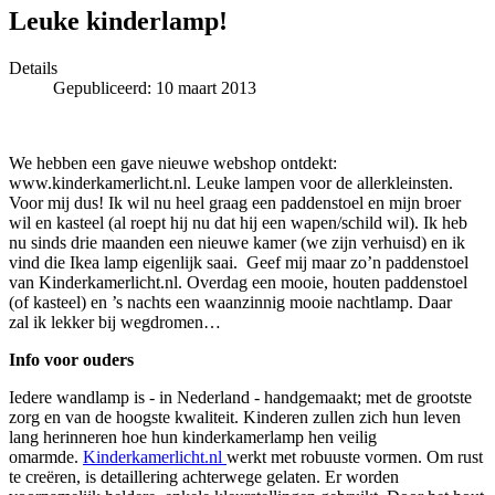
Leuke kinderlamp!
Details
Gepubliceerd: 10 maart 2013
We hebben een gave nieuwe webshop ontdekt:
www.kinderkamerlicht.nl. Leuke lampen voor de allerkleinsten.
Voor mij dus! Ik wil nu heel graag een paddenstoel en mijn broer
wil en kasteel (al roept hij nu dat hij een wapen/schild wil). Ik heb
nu sinds drie maanden een nieuwe kamer (we zijn verhuisd) en ik
vind die Ikea lamp eigenlijk saai. Geef mij maar zo’n paddenstoel
van Kinderkamerlicht.nl. Overdag een mooie, houten paddenstoel
(of kasteel) en ’s nachts een waanzinnig mooie nachtlamp. Daar
zal ik lekker bij wegdromen…
Info voor ouders
Iedere wandlamp is - in Nederland - handgemaakt; met de grootste
zorg en van de hoogste kwaliteit. Kinderen zullen zich hun leven
lang herinneren hoe hun kinderkamerlamp hen veilig
omarmde.
Kinderkamerlicht.nl
werkt met robuuste vormen. Om rust
te creëren, is detaillering achterwege gelaten. Er worden