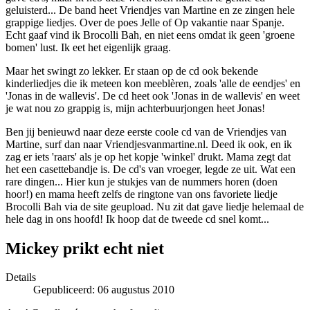
geluisterd... De band heet Vriendjes van Martine en ze zingen hele
grappige liedjes. Over de poes Jelle of Op vakantie naar Spanje.
Echt gaaf vind ik Brocolli Bah, en niet eens omdat ik geen 'groene
bomen' lust. Ik eet het eigenlijk graag.
Maar het swingt zo lekker. Er staan op de cd ook bekende
kinderliedjes die ik meteen kon meeblèren, zoals 'alle de eendjes' en
'Jonas in de wallevis'. De cd heet ook 'Jonas in de wallevis' en weet
je wat nou zo grappig is, mijn achterbuurjongen heet Jonas!
Ben jij benieuwd naar deze eerste coole cd van de Vriendjes van
Martine, surf dan naar Vriendjesvanmartine.nl. Deed ik ook, en ik
zag er iets 'raars' als je op het kopje 'winkel' drukt. Mama zegt dat
het een casettebandje is. De cd's van vroeger, legde ze uit. Wat een
rare dingen... Hier kun je stukjes van de nummers horen (doen
hoor!) en mama heeft zelfs de ringtone van ons favoriete liedje
Brocolli Bah via de site geupload. Nu zit dat gave liedje helemaal de
hele dag in ons hoofd! Ik hoop dat de tweede cd snel komt...
Mickey prikt echt niet
Details
Gepubliceerd: 06 augustus 2010