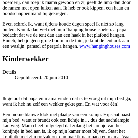
boerderij, dan roep ik mama gewoon en zij geeft de limo dan door
de ramen met open luiken aan. Ik heb er ook kippen, een haan en
boodschappenmand bij gekregen.
Even schrok ik, want tijdens koude dagen speel ik niet zo lang
buiten. Kan ik dan wel met mijn ‘hanging house’ spelen… papa
bedacht dat we de tent dan aan een haak in het plafond hangen.
Enneh, heb je geen grote boom in de tuin, je kunt de tent ook aan
een waslijn, parasol of pergola hangen.
www.hanginghouses.com
Kinderwekker
Details
Gepubliceerd: 20 juni 2010
Ik geloof dat papa en mama vinden dat ik te vroeg uit mijn bed ga,
want ik heb nu zelf een wekker gekregen. En wat voor één!
Een mooie blauwe klok met plaatje van een konijn. Hij staat naast
mijn bed, want er brandt ook een lichtje in… dus dat nachtlampje
kan weg. Mama heeft uitgelegd dat zolang het lampje van het
konijntje in bed aan is, ik op mijn kamer moet blijven. Staat het
konijntje met zijn rugzak op, dan mag ik naar papa en mama. Vaak