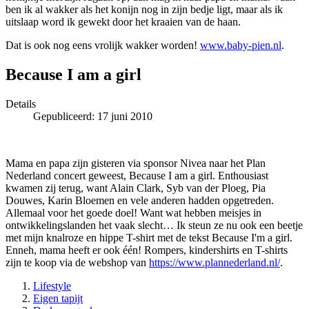
ben ik al wakker als het konijn nog in zijn bedje ligt, maar als ik
uitslaap word ik gewekt door het kraaien van de haan.
Dat is ook nog eens vrolijk wakker worden!
www.baby-pien.nl
.
Because I am a girl
Details
Gepubliceerd: 17 juni 2010
Mama en papa zijn gisteren via sponsor Nivea naar het Plan
Nederland concert geweest, Because I am a girl. Enthousiast
kwamen zij terug, want Alain Clark, Syb van der Ploeg, Pia
Douwes, Karin Bloemen en vele anderen hadden opgetreden.
Allemaal voor het goede doel! Want wat hebben meisjes in
ontwikkelingslanden het vaak slecht… Ik steun ze nu ook een beetje
met mijn knalroze en hippe T-shirt met de tekst Because I'm a girl.
Enneh, mama heeft er ook één! Rompers, kindershirts en T-shirts
zijn te koop via de webshop van
https://www.plannederland.nl/
.
Lifestyle
Eigen tapijt