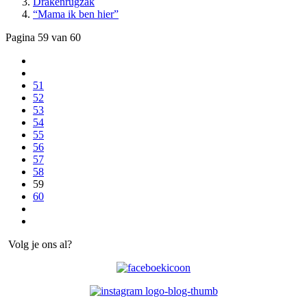
Drakenrugzak
“Mama ik ben hier”
Pagina 59 van 60
51
52
53
54
55
56
57
58
59
60
Volg je ons al?