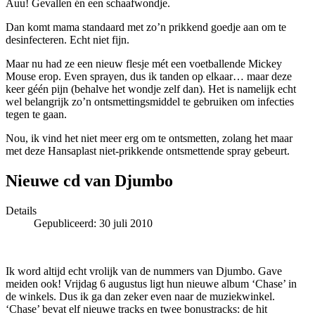
Auu! Gevallen én een schaafwondje.
Dan komt mama standaard met zo’n prikkend goedje aan om te
desinfecteren. Echt niet fijn.
Maar nu had ze een nieuw flesje mét een voetballende Mickey
Mouse erop. Even sprayen, dus ik tanden op elkaar… maar deze
keer géén pijn (behalve het wondje zelf dan). Het is namelijk echt
wel belangrijk zo’n ontsmettingsmiddel te gebruiken om infecties
tegen te gaan.
Nou, ik vind het niet meer erg om te ontsmetten, zolang het maar
met deze Hansaplast niet-prikkende ontsmettende spray gebeurt.
Nieuwe cd van Djumbo
Details
Gepubliceerd: 30 juli 2010
Ik word altijd echt vrolijk van de nummers van Djumbo. Gave
meiden ook! Vrijdag 6 augustus ligt hun nieuwe album ‘Chase’ in
de winkels. Dus ik ga dan zeker even naar de muziekwinkel.
‘Chase’ bevat elf nieuwe tracks en twee bonustracks: de hit