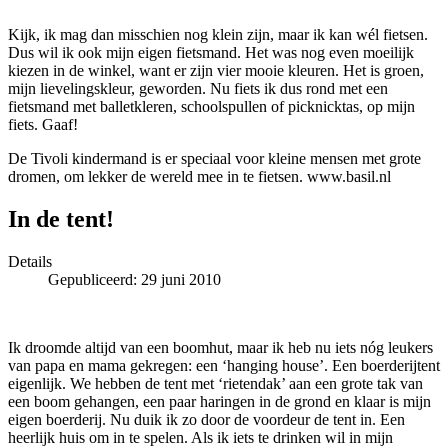
Kijk, ik mag dan misschien nog klein zijn, maar ik kan wél fietsen.
Dus wil ik ook mijn eigen fietsmand. Het was nog even moeilijk
kiezen in de winkel, want er zijn vier mooie kleuren. Het is groen,
mijn lievelingskleur, geworden. Nu fiets ik dus rond met een
fietsmand met balletkleren, schoolspullen of picknicktas, op mijn
fiets. Gaaf!
De Tivoli kindermand is er speciaal voor kleine mensen met grote
dromen, om lekker de wereld mee in te fietsen. www.basil.nl
In de tent!
Details
Gepubliceerd: 29 juni 2010
Ik droomde altijd van een boomhut, maar ik heb nu iets nóg leukers
van papa en mama gekregen: een ‘hanging house’. Een boerderijtent
eigenlijk. We hebben de tent met ‘rietendak’ aan een grote tak van
een boom gehangen, een paar haringen in de grond en klaar is mijn
eigen boerderij. Nu duik ik zo door de voordeur de tent in. Een
heerlijk huis om in te spelen. Als ik iets te drinken wil in mijn