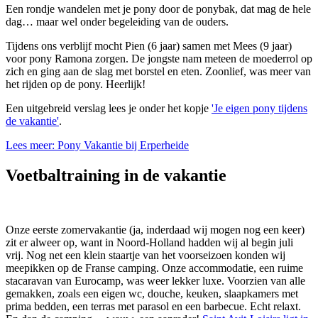
Een rondje wandelen met je pony door de ponybak, dat mag de hele
dag… maar wel onder begeleiding van de ouders.
Tijdens ons verblijf mocht Pien (6 jaar) samen met Mees (9 jaar)
voor pony Ramona zorgen. De jongste nam meteen de moederrol op
zich en ging aan de slag met borstel en eten. Zoonlief, was meer van
het rijden op de pony. Heerlijk!
Een uitgebreid verslag lees je onder het kopje
'Je eigen pony tijdens
de vakantie'
.
Lees meer: Pony Vakantie bij Erperheide
Voetbaltraining in de vakantie
Onze eerste zomervakantie (ja, inderdaad wij mogen nog een keer)
zit er alweer op, want in Noord-Holland hadden wij al begin juli
vrij. Nog net een klein staartje van het voorseizoen konden wij
meepikken op de Franse camping. Onze accommodatie, een ruime
stacaravan van Eurocamp, was weer lekker luxe. Voorzien van alle
gemakken, zoals een eigen wc, douche, keuken, slaapkamers met
prima bedden, een terras met parasol en een barbecue. Echt relaxt.