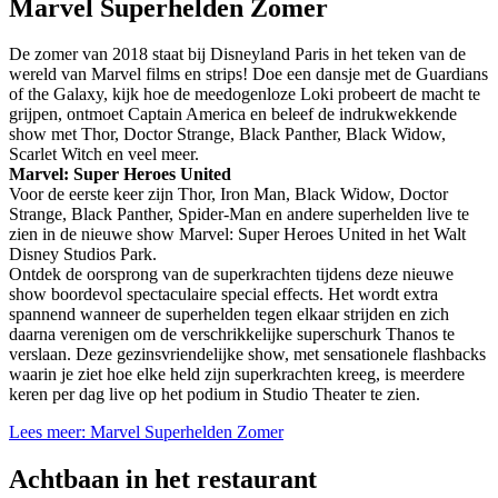
Marvel Superhelden Zomer
De zomer van 2018 staat bij Disneyland Paris in het teken van de
wereld van Marvel films en strips! Doe een dansje met de Guardians
of the Galaxy, kijk hoe de meedogenloze Loki probeert de macht te
grijpen, ontmoet Captain America en beleef de indrukwekkende
show met Thor, Doctor Strange, Black Panther, Black Widow,
Scarlet Witch en veel meer.
Marvel: Super Heroes United
Voor de eerste keer zijn Thor, Iron Man, Black Widow, Doctor
Strange, Black Panther, Spider-Man en andere superhelden live te
zien in de nieuwe show Marvel: Super Heroes United in het Walt
Disney Studios Park.
Ontdek de oorsprong van de superkrachten tijdens deze nieuwe
show boordevol spectaculaire special effects. Het wordt extra
spannend wanneer de superhelden tegen elkaar strijden en zich
daarna verenigen om de verschrikkelijke superschurk Thanos te
verslaan. Deze gezinsvriendelijke show, met sensationele flashbacks
waarin je ziet hoe elke held zijn superkrachten kreeg, is meerdere
keren per dag live op het podium in Studio Theater te zien.
Lees meer: Marvel Superhelden Zomer
Achtbaan in het restaurant