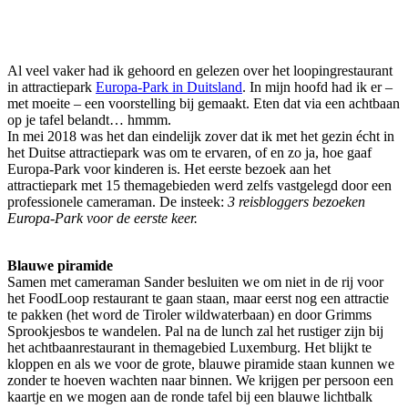
Al veel vaker had ik gehoord en gelezen over het loopingrestaurant
in attractiepark
Europa-Park in Duitsland
. In mijn hoofd had ik er –
met moeite – een voorstelling bij gemaakt. Eten dat via een achtbaan
op je tafel belandt… hmmm.
In mei 2018 was het dan eindelijk zover dat ik met het gezin écht in
het Duitse attractiepark was om te ervaren, of en zo ja, hoe gaaf
Europa-Park voor kinderen is. Het eerste bezoek aan het
attractiepark met 15 themagebieden werd zelfs vastgelegd door een
professionele cameraman. De insteek:
3 reisbloggers bezoeken
Europa-Park voor de eerste keer.
Blauwe piramide
Samen met cameraman Sander besluiten we om niet in de rij voor
het FoodLoop restaurant te gaan staan, maar eerst nog een attractie
te pakken (het word de Tiroler wildwaterbaan) en door Grimms
Sprookjesbos te wandelen. Pal na de lunch zal het rustiger zijn bij
het achtbaanrestaurant in themagebied Luxemburg. Het blijkt te
kloppen en als we voor de grote, blauwe piramide staan kunnen we
zonder te hoeven wachten naar binnen. We krijgen per persoon een
kaartje en we mogen aan de ronde tafel bij een blauwe lichtbalk