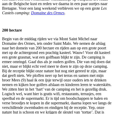
aan de Belgische kust en reden we daarna in een paar uurtjes naar
Bretagne. Voor een lang weekend verbleven we op een grote
Les
Castels camping:
Domaine des Ormes
.
200 hectare
Begin van de middag rijden we via Mont Saint Michel naar
Domaine des Ormes, iets onder Saint Malo. We nemen de afslag
naar het domein van 200 hectare en rijden aan op een grote poort
met op de achtergrond een prachtig kasteel. Wauw! Voor dit kasteel
een grote grasmat, wat een golfbaan blijkt te zijn. De camping is
ermee omringd. Gaaf dus als je ouders golfen. Die van mij doen dat
niet, maar er blijkt echt veel meer te doen te zijn op deze camping.
Bij de receptie blijkt onze nature hut nog niet gereed te zijn, maar
dat geeft niets. We ploffen neer op het terras en samen met mijn
broer Mees (9) haal ik een ijsje terwijl onze ouders iets te drinken
nemen en kijken hoe golfers afslaan en kinderen leren te waterskiën.
We zitten hier in het ‘hart’ van de camping en het is gezellig druk.
Logisch wel, want hier is gratis wifi, restaurants, terrasjes, een
speelhal en de supermarkt. Er is tijd om boodschappen te halen en
verse broodjes te kopen in die supermarkt, daarna lopen we langs de
verschillende zwembaden en eindigen bij de receptie. Yep, onze
nature hut is schoon en we krijgen de sleutel van ‘tortue’. Dat is