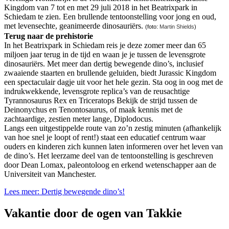
Kingdom van 7 tot en met 29 juli 2018 in het Beatrixpark in
Schiedam te zien. Een brullende tentoonstelling voor jong en oud,
met levensechte, geanimeerde dinosauriërs.
(foto:
Martin Shields
)
Terug naar de prehistorie
In het Beatrixpark in Schiedam reis je deze zomer meer dan 65
miljoen jaar terug in de tijd en waan je je tussen de levensgrote
dinosauriërs. Met meer dan dertig bewegende dino’s, inclusief
zwaaiende staarten en brullende geluiden, biedt Jurassic Kingdom
een spectaculair dagje uit voor het hele gezin. Sta oog in oog met de
indrukwekkende, levensgrote replica’s van de reusachtige
Tyrannosaurus Rex en Triceratops Bekijk de strijd tussen de
Deinonychus en Tenontosaurus, of maak kennis met de
zachtaardige, zestien meter lange, Diplodocus.
Langs een uitgestippelde route van zo’n zestig minuten (afhankelijk
van hoe snel je loopt of rent!) staat een educatief centrum waar
ouders en kinderen zich kunnen laten informeren over het leven van
de dino’s. Het leerzame deel van de tentoonstelling is geschreven
door Dean Lomax, paleontoloog en erkend wetenschapper aan de
Universiteit van Manchester.
Lees meer: Dertig bewegende dino’s!
Vakantie door de ogen van Takkie