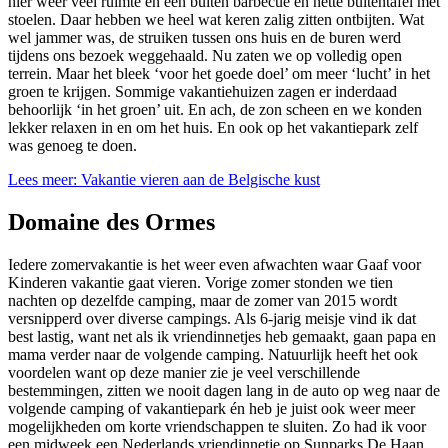
hier weer veel ruimte en een buiten barbecue en nette buitentafel met
stoelen. Daar hebben we heel wat keren zalig zitten ontbijten. Wat
wel jammer was, de struiken tussen ons huis en de buren werd
tijdens ons bezoek weggehaald. Nu zaten we op volledig open
terrein. Maar het bleek ‘voor het goede doel’ om meer ‘lucht’ in het
groen te krijgen. Sommige vakantiehuizen zagen er inderdaad
behoorlijk ‘in het groen’ uit. En ach, de zon scheen en we konden
lekker relaxen in en om het huis. En ook op het vakantiepark zelf
was genoeg te doen.
Lees meer: Vakantie vieren aan de Belgische kust
Domaine des Ormes
Iedere zomervakantie is het weer even afwachten waar Gaaf voor
Kinderen vakantie gaat vieren. Vorige zomer stonden we tien
nachten op dezelfde camping, maar de zomer van 2015 wordt
versnipperd over diverse campings. Als 6-jarig meisje vind ik dat
best lastig, want net als ik vriendinnetjes heb gemaakt, gaan papa en
mama verder naar de volgende camping. Natuurlijk heeft het ook
voordelen want op deze manier zie je veel verschillende
bestemmingen, zitten we nooit dagen lang in de auto op weg naar de
volgende camping of vakantiepark én heb je juist ook weer meer
mogelijkheden om korte vriendschappen te sluiten. Zo had ik voor
een midweek een Nederlands vriendinnetje op Sunparks De Haan