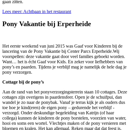
gaan zitten.
Lees meer: Achtbaan in het restaurant
Pony Vakantie bij Erperheide
Het eerste weekend van juni 2015 was Gaaf voor Kinderen bij de
lancering van de Pony Vakantie bij Center Parcs Erperheide.Wij
voorspellen: deze vakantie gaat door veel families geboekt worden.
Want… het is écht Gaaf voor Kids. En zeker voor liefhebbers van
pony’s en paarden. Tijdens je verblijf mag je namelijk de hele dag je
pony verzorgen.
Cottage bij de pony’s
Aan de rand van het ponyverzorgingsterrein staan 10 cottages. Deze
cottages zijn overigens in paardensfeer. Open je de schuifpui, dan
wandel je zo naar de ponybak. Vanaf je terras kijk je als ouders dus
toe hoe je kind(eren) de eigen pony – gedurende het verblijf -
verzorgd. Onder deskundige begeleiding van Katrijn (of haar
collega) kunnen de kinderen de pony borstelen, voorzien van water,
hooi en soms een wortel. Vlechtjes maken of de pony versieren met
bloemen en kralen. Het kan allemaal. Reken maar dat dat feest is.