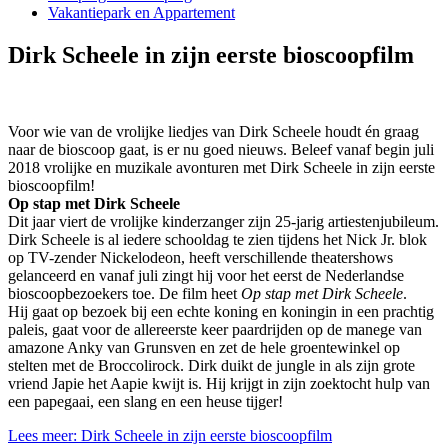
Vakantiepark en Appartement
Dirk Scheele in zijn eerste bioscoopfilm
Voor wie van de vrolijke liedjes van Dirk Scheele houdt én graag
naar de bioscoop gaat, is er nu goed nieuws. Beleef vanaf begin juli
2018 vrolijke en muzikale avonturen met Dirk Scheele in zijn eerste
bioscoopfilm!
Op stap met Dirk Scheele
Dit jaar viert de vrolijke kinderzanger zijn 25-jarig artiestenjubileum.
Dirk Scheele is al iedere schooldag te zien tijdens het Nick Jr. blok
op TV-zender Nickelodeon, heeft verschillende theatershows
gelanceerd en vanaf juli zingt hij voor het eerst de Nederlandse
bioscoopbezoekers toe. De film heet
Op stap met Dirk Scheele
.
Hij gaat op bezoek bij een echte koning en koningin in een prachtig
paleis, gaat voor de allereerste keer paardrijden op de manege van
amazone Anky van Grunsven en zet de hele groentewinkel op
stelten met de Broccolirock. Dirk duikt de jungle in als zijn grote
vriend Japie het Aapie kwijt is. Hij krijgt in zijn zoektocht hulp van
een papegaai, een slang en een heuse tijger!
Lees meer: Dirk Scheele in zijn eerste bioscoopfilm