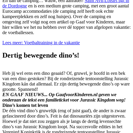
En dan de camping… wauw, een aanrader!
Saint Avit-Loisirs ligt in
de Dordogne
en is een medium grote camping, met een groot aantal
Eurocamp accommodaties (de camping zelf heeft ook echte
kampeerplekken en zelf nog huisjes). Over de camping en
omgeving zelf volgt nog een artikel op Gaaf voor Kinderen, maar
hier willen we het nu hebben over dé topper van afgelopen vakantie:
de voetballessen.
Lees meer: Voetbaltraining in de vakantie
Dertig bewegende dino’s!
Heb jij wel eens een dino geaaid? Of, gruwel, je hoofd in een bek
van een dino gestoken? Bij de rondreizende tentoonstelling Jurassic
Kingdom kán dat allemaal. Er zijn dertig bewegende dino’s op ware
grootte. Spannend!
EN GAAF NIEUWS... Op GaafvoorKinderen.nl geven we
onderaan de tekst een familieticket voor Jurassic Kingdom weg!
Dino’s komen tot leven
De één vind dino’s gruwelijk (eng of juist gaaf), de ander is zwaar
gefascineerd door dino’s. Feit is dat dinosauriërs zijn uitgestorven.
Hoewel je dat niet zou zeggen als je langs de dertig levensechte
dino’s van Jurassic Kingdom loopt. Na succesvolle edities in het
Verenigd Koninkrijk is de rondreizende tentoonstelling Jurassic