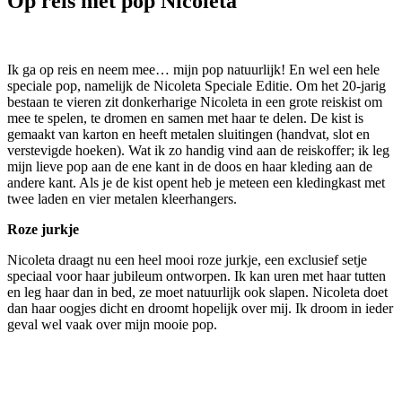
Op reis met pop Nicoleta
Ik ga op reis en neem mee… mijn pop natuurlijk! En wel een hele
speciale pop, namelijk de Nicoleta Speciale Editie. Om het 20-jarig
bestaan te vieren zit donkerharige Nicoleta in een grote reiskist om
mee te spelen, te dromen en samen met haar te delen. De kist is
gemaakt van karton en heeft metalen sluitingen (handvat, slot en
verstevigde hoeken). Wat ik zo handig vind aan de reiskoffer; ik leg
mijn lieve pop aan de ene kant in de doos en haar kleding aan de
andere kant. Als je de kist opent heb je meteen een kledingkast met
twee laden en vier metalen kleerhangers.
Roze jurkje
Nicoleta draagt nu een heel mooi roze jurkje, een exclusief setje
speciaal voor haar jubileum ontworpen. Ik kan uren met haar tutten
en leg haar dan in bed, ze moet natuurlijk ook slapen. Nicoleta doet
dan haar oogjes dicht en droomt hopelijk over mij. Ik droom in ieder
geval wel vaak over mijn mooie pop.