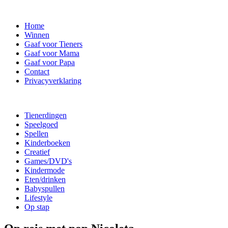
Home
Winnen
Gaaf voor Tieners
Gaaf voor Mama
Gaaf voor Papa
Contact
Privacyverklaring
Tienerdingen
Speelgoed
Spellen
Kinderboeken
Creatief
Games/DVD's
Kindermode
Eten/drinken
Babyspullen
Lifestyle
Op stap