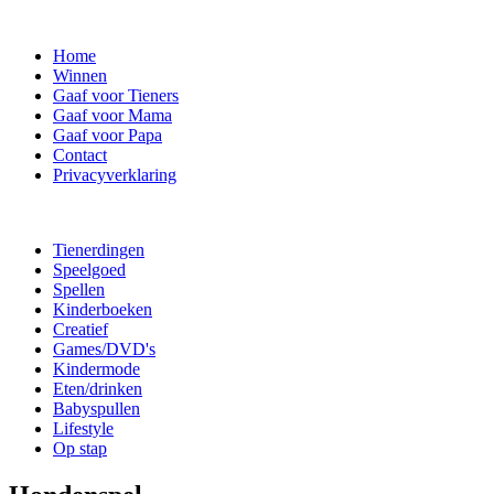
Home
Winnen
Gaaf voor Tieners
Gaaf voor Mama
Gaaf voor Papa
Contact
Privacyverklaring
Tienerdingen
Speelgoed
Spellen
Kinderboeken
Creatief
Games/DVD's
Kindermode
Eten/drinken
Babyspullen
Lifestyle
Op stap