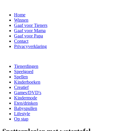
Home
Winnen
Gaaf voor Tieners
Gaaf voor Mama
Gaaf voor Papa
Contact
Privacyverklaring
Tienerdingen
Speelgoed
Spellen
Kinderboeken
Creatief
Games/DVD's
Kindermode
Eten/drinken
Babyspullen
Lifestyle
Op stap