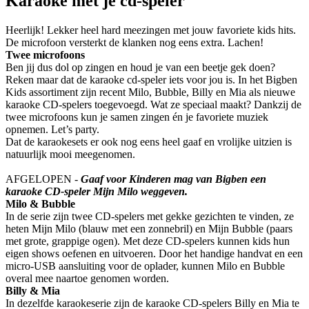
Karaoke met je cd-speler
Heerlijk! Lekker heel hard meezingen met jouw favoriete kids hits.
De microfoon versterkt de klanken nog eens extra. Lachen!
Twee microfoons
Ben jij dus dol op zingen en houd je van een beetje gek doen?
Reken maar dat de karaoke cd-speler iets voor jou is. In het Bigben
Kids assortiment zijn recent Milo, Bubble, Billy en Mia als nieuwe
karaoke CD-spelers toegevoegd. Wat ze speciaal maakt? Dankzij de
twee microfoons kun je samen zingen én je favoriete muziek
opnemen. Let’s party.
Dat de karaokesets er ook nog eens heel gaaf en vrolijke uitzien is
natuurlijk mooi meegenomen.
AFGELOPEN -
Gaaf voor Kinderen mag van Bigben een
karaoke CD-speler Mijn Milo weggeven.
Milo & Bubble
In de serie zijn twee CD-spelers met gekke gezichten te vinden, ze
heten Mijn Milo (blauw met een zonnebril) en Mijn Bubble (paars
met grote, grappige ogen). Met deze CD-spelers kunnen kids hun
eigen shows oefenen en uitvoeren. Door het handige handvat en een
micro-USB aansluiting voor de oplader, kunnen Milo en Bubble
overal mee naartoe genomen worden.
Billy & Mia
In dezelfde karaokeserie zijn de karaoke CD-spelers Billy en Mia te