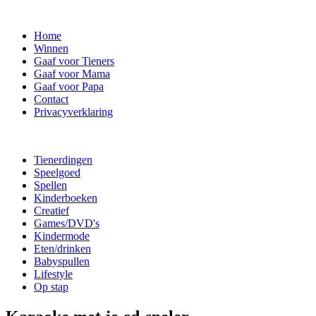
Home
Winnen
Gaaf voor Tieners
Gaaf voor Mama
Gaaf voor Papa
Contact
Privacyverklaring
Tienerdingen
Speelgoed
Spellen
Kinderboeken
Creatief
Games/DVD's
Kindermode
Eten/drinken
Babyspullen
Lifestyle
Op stap