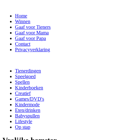
Home
Winnen
Gaaf voor Tieners
Gaaf voor Mama
Gaaf voor Papa
Contact
Privacyverklaring
Tienerdingen
Speelgoed
Spellen
Kinderboeken
Creatief
Games/DVD's
Kindermode
Eten/drinken
Babyspullen
Lifestyle
Op stap