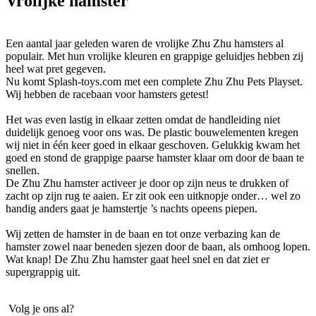
Vrolijke hamster
Een aantal jaar geleden waren de vrolijke Zhu Zhu hamsters al
populair. Met hun vrolijke kleuren en grappige geluidjes hebben zij
heel wat pret gegeven.
Nu komt Splash-toys.com met een complete Zhu Zhu Pets Playset.
Wij hebben de racebaan voor hamsters getest!
Het was even lastig in elkaar zetten omdat de handleiding niet
duidelijk genoeg voor ons was. De plastic bouwelementen kregen
wij niet in één keer goed in elkaar geschoven. Gelukkig kwam het
goed en stond de grappige paarse hamster klaar om door de baan te
snellen.
De Zhu Zhu hamster activeer je door op zijn neus te drukken of
zacht op zijn rug te aaien. Er zit ook een uitknopje onder… wel zo
handig anders gaat je hamstertje ’s nachts opeens piepen.
Wij zetten de hamster in de baan en tot onze verbazing kan de
hamster zowel naar beneden sjezen door de baan, als omhoog lopen.
Wat knap! De Zhu Zhu hamster gaat heel snel en dat ziet er
supergrappig uit.
Volg je ons al?