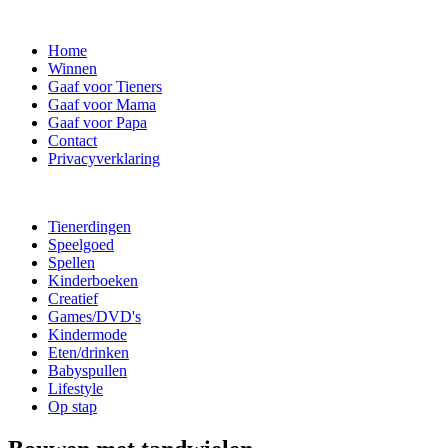
Home
Winnen
Gaaf voor Tieners
Gaaf voor Mama
Gaaf voor Papa
Contact
Privacyverklaring
Tienerdingen
Speelgoed
Spellen
Kinderboeken
Creatief
Games/DVD's
Kindermode
Eten/drinken
Babyspullen
Lifestyle
Op stap