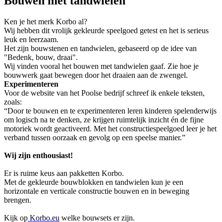
Bouwen met tandwielen
Ken je het merk Korbo al?
Wij hebben dit vrolijk gekleurde speelgoed getest en het is serieus
leuk en leerzaam.
Het zijn bouwstenen en tandwielen, gebaseerd op de idee van
"Bedenk, bouw, draai".
Wij vinden vooral het bouwen met tandwielen gaaf. Zie hoe je
bouwwerk gaat bewegen door het draaien aan de zwengel.
Experimenteren
Voor de website van het Poolse bedrijf schreef ik enkele teksten,
zoals:
“Door te bouwen en te experimenteren leren kinderen spelenderwijs
om logisch na te denken, ze krijgen ruimtelijk inzicht én de fijne
motoriek wordt geactiveerd. Met het constructiespeelgoed leer je het
verband tussen oorzaak en gevolg op een speelse manier.”
Wij zijn enthousiast!
Er is ruime keus aan pakketten Korbo.
Met de gekleurde bouwblokken en tandwielen kun je een
horizontale en verticale constructie bouwen en in beweging
brengen.
Kijk op
Korbo.eu
welke bouwsets er zijn.