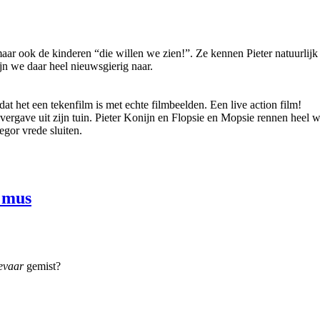
k maar ook de kinderen “die willen we zien!”. Ze kennen Pieter natuurlij
jn we daar heel nieuwsgierig naar.
dat het een tekenfilm is met echte filmbeelden. Een live action film!
rgave uit zijn tuin. Pieter Konijn en Flopsie en Mopsie rennen heel w
egor vrede sluiten.
 mus
ievaar
gemist?