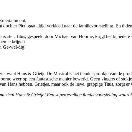
Entertainment.
dochter Pien gaat altijd verkleed naar de familievoorstelling. En tijde
rs-stel. Titus, gespeeld door Michael van Hoorne, krijgt het bij iedere 
hen te krijgen.
r. Ge-wel-dig!
t wel want Hans & Grietje De Musical is het tiende sprookje van de prod
oorne weer op een fantastische manier bewerkt. Geen vingers of stokjes
e van Hans hebben. Grietjes, maar ook de lieve, grappige Titus, zorgt er
sical Hans & Grietje! Een supergezellige familievoorstelling waarbij het