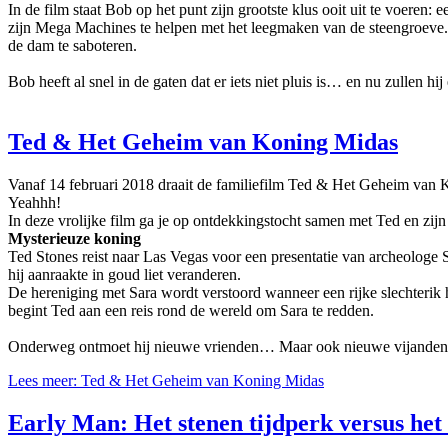
In de film staat Bob op het punt zijn grootste klus ooit uit te voer
zijn Mega Machines te helpen met het leegmaken van de steengroeve. C
de dam te saboteren.
Bob heeft al snel in de gaten dat er iets niet pluis is… en nu zullen h
Ted & Het Geheim van Koning Midas
Vanaf 14 februari 2018 draait de familiefilm Ted & Het Geheim van 
Yeahhh!
In deze vrolijke film ga je op ontdekkingstocht samen met Ted en zi
Mysterieuze koning
Ted Stones reist naar Las Vegas voor een presentatie van archeologe 
hij aanraakte in goud liet veranderen.
De hereniging met Sara wordt verstoord wanneer een rijke slechterik 
begint Ted aan een reis rond de wereld om Sara te redden.
Onderweg ontmoet hij nieuwe vrienden… Maar ook nieuwe vijande
Lees meer: Ted & Het Geheim van Koning Midas
Early Man: Het stenen tijdperk versus het