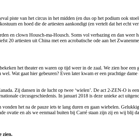
 geval piste van het circus in het midden (en dus op het podium ook sto
d kostuum en hoed die de artiesten aankondigt (en vertelt dat het echt 
aarden en clown Housch-ma-Housch. Soms vol verbazing en dan weer ha
 liefst 20 artiesten uit China met een acrobatische ode aan het Zwanenme
 bekeken het theater en waren op tijd weer in de zaal. We zien hoe een 
m wel. Wat gaat hier gebeuren? Even later kwam er een prachtige dame 
 Canada. Zij dansen in de lucht op twee ‘wielen’. De act 2-ZEN-O is ee
rnationale circusgeschiedenis. In januari 2018 is deze unieke act uitge
ren vonden het na de pauze iets te lang duren en gaan wiebelen. Geluk
nde ovatie en als we eenmaal buiten bij Carré staan zijn zij en wij blij 
 zien.