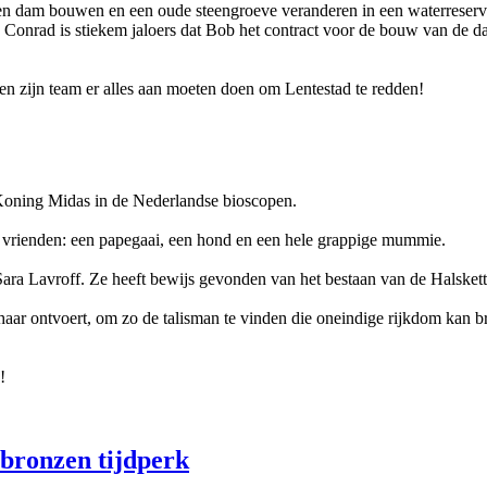
en: een dam bouwen en een oude steengroeve veranderen in een waterres
onrad is stiekem jaloers dat Bob het contract voor de bouw van de dam
ij en zijn team er alles aan moeten doen om Lentestad te redden!
Koning Midas in de Nederlandse bioscopen.
jn vrienden: een papegaai, een hond en een hele grappige mummie.
Sara Lavroff. Ze heeft bewijs gevonden van het bestaan van de Halsket
haar ontvoert, om zo de talisman te vinden die oneindige rijkdom kan 
n!
 bronzen tijdperk