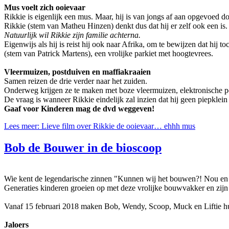
Mus voelt zich ooievaar
Rikkie is eigenlijk een mus. Maar, hij is van jongs af aan opgevoed d
Rikkie (stem van Matheu Hinzen) denkt dus dat hij er zelf ook een is.
Natuurlijk wil Rikkie zijn familie achterna.
Eigenwijs als hij is reist hij ook naar Afrika, om te bewijzen dat hij
(stem van Patrick Martens), een vrolijke parkiet met hoogtevrees.
Vleermuizen, postduiven en maffiakraaien
Samen reizen de drie verder naar het zuiden.
Onderweg krijgen ze te maken met boze vleermuizen, elektronische po
De vraag is wanneer Rikkie eindelijk zal inzien dat hij geen piepklei
Gaaf voor Kinderen mag de dvd weggeven!
Lees meer: Lieve film over Rikkie de ooievaar… ehhh mus
Bob de Bouwer in de bioscoop
Wie kent de legendarische zinnen "Kunnen wij het bouwen?! Nou en
Generaties kinderen groeien op met deze vrolijke bouwvakker en zijn 
Vanaf 15 februari 2018 maken Bob, Wendy, Scoop, Muck en Liftie hu
Jaloers