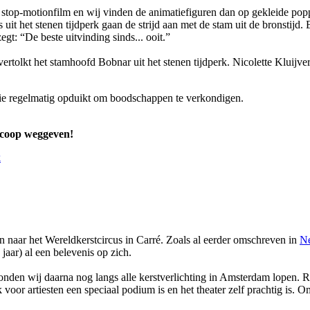
stop-motionfilm en wij vinden de animatiefiguren dan op gekleide poppet
t het stenen tijdperk gaan de strijd aan met de stam uit de bronstijd.
gt: “De beste uitvinding sinds... ooit.”
ertolkt het stamhoofd Bobnar uit het stenen tijdperk. Nicolette Kluijve
 die regelmatig opduikt om boodschappen te verkondigen.
scoop weggeven!
k
n naar het Wereldkerstcircus in Carré. Zoals al eerder omschreven in
Ne
aar) al een belevenis op zich.
den wij daarna nog langs alle kerstverlichting in Amsterdam lopen. Ru
 voor artiesten een speciaal podium is en het theater zelf prachtig is. O