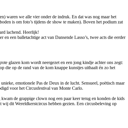
elen) waren we alle vier onder de indruk. En dat was nog maar het
verboden is om foto’s tijdens de show te maken). Boven het podium zat
rd lachend. Heerlijk!
er en een balletachtige act van Dansende Lasso’s, twee acts die eerder
grote glazen kom wordt neergezet en een jong kindje achter ons zegt:
op die op de rand van de kom knappe kunstjes uithaalt én zo het
n unieke, emotionele Pas de Deux in de lucht. Sensueel, poëtisch maar
nodigd voor het Circusfestival van Monte Carlo.
kig kwam de grappige clown nog een paar keer terug en konden de kids
dat wij dit Wereldkerstcircus hebben gezien. Een circusbeleving op