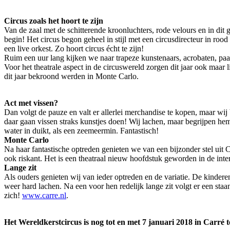
Circus zoals het hoort te zijn
Van de zaal met de schitterende kroonluchters, rode velours en in dit
begin! Het circus begon geheel in stijl met een circusdirecteur in roo
een live orkest. Zo hoort circus écht te zijn!
Ruim een uur lang kijken we naar trapeze kunstenaars, acrobaten, p
Voor het theatrale aspect in de circuswereld zorgen dit jaar ook maar
dit jaar bekroond werden in Monte Carlo.
Act met vissen?
Dan volgt de pauze en valt er allerlei merchandise te kopen, maar wij
daar gaan vissen straks kunstjes doen! Wij lachen, maar begrijpen he
water in duikt, als een zeemeermin. Fantastisch!
Monte Carlo
Na haar fantastische optreden genieten we van een bijzonder stel uit
ook riskant. Het is een theatraal nieuw hoofdstuk geworden in de inte
Lange zit
Als ouders genieten wij van ieder optreden en de variatie. De kinde
weer hard lachen. Na een voor hen redelijk lange zit volgt er een staa
zich!
www.carre.nl
.
Het Wereldkerstcircus is nog tot en met 7 januari 2018 in Carré te