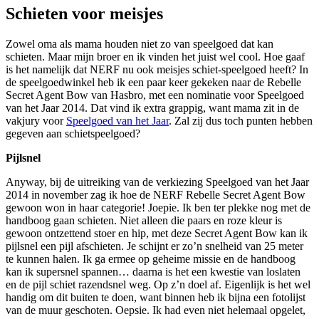
Schieten voor meisjes
Zowel oma als mama houden niet zo van speelgoed dat kan
schieten. Maar mijn broer en ik vinden het juist wel cool. Hoe gaaf
is het namelijk dat NERF nu ook meisjes schiet-speelgoed heeft? In
de speelgoedwinkel heb ik een paar keer gekeken naar de Rebelle
Secret Agent Bow van Hasbro, met een nominatie voor Speelgoed
van het Jaar 2014. Dat vind ik extra grappig, want mama zit in de
vakjury voor
Speelgoed van het Jaar
. Zal zij dus toch punten hebben
gegeven aan schietspeelgoed?
Pijlsnel
Anyway, bij de uitreiking van de verkiezing Speelgoed van het Jaar
2014 in november zag ik hoe de NERF Rebelle Secret Agent Bow
gewoon won in haar categorie! Joepie. Ik ben ter plekke nog met de
handboog gaan schieten. Niet alleen die paars en roze kleur is
gewoon ontzettend stoer en hip, met deze Secret Agent Bow kan ik
pijlsnel een pijl afschieten. Je schijnt er zo’n snelheid van 25 meter
te kunnen halen. Ik ga ermee op geheime missie en de handboog
kan ik supersnel spannen… daarna is het een kwestie van loslaten
en de pijl schiet razendsnel weg. Op z’n doel af. Eigenlijk is het wel
handig om dit buiten te doen, want binnen heb ik bijna een fotolijst
van de muur geschoten. Oepsie. Ik had even niet helemaal opgelet,