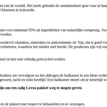
kant van de wereld. Het merk gebruikt de onmiskenbare geur voor al haa
ré-bloemen in kokosolie.
n voor minimaal 95% uit ingrediënten van natuurlijke oorsprong. Voor
 voeden.
ordevol vitamines, mineralen en antioxidanten zit. Yep, dat is goed vo
e verbeteren, waardoor het minder snel breekt. De producten zijn vrij van
iaal en kan ook volledig gerecycled worden.
bruiken om vervolgens na het afdrogen de badkamer in een klein welln
ns gevoed, zacht en ruikt heerlijk! Een badkamer ritueel om je tienertijd
ijn om een zalig Lovea pakket weg te mogen geven.
en de planeet met respect te behandelen en te verzorgen.