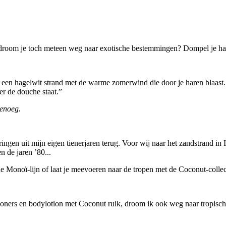
a droom je toch meteen weg naar exotische bestemmingen? Dompel je 
op een hagelwit strand met de warme zomerwind die door je haren blaas
er de douche staat.”
genoeg.
ngen uit mijn eigen tienerjaren terug. Voor wij naar het zandstrand in I
 de jaren ’80...
e Monoï-lijn of laat je meevoeren naar de tropen met de Coconut-collec
ioners en bodylotion met Coconut ruik, droom ik ook weg naar tropisc