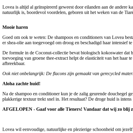
Lovea is altijd al geïnspireerd geweest door eilanden aan de andere 
natuurlijk is, boordevol voordelen, geboren uit het weken van de Tia
Mooie haren
Goed om ook te weten: De shampoos en conditioners van Lovea bestaa
er shea-olie aan toegevoegd om droog en beschadigd haar intensief te
De formule in de Coconut-collectie bevat biologisch kokoswater dat bo
toevoeging van groene thee-extract helpt de elasticiteit van het haar t
afbreekbaar.
Ook niet onbelangrijk: De flacons zijn gemaakt van gerecycled mater
Aloha zachte huid!
Na de shampoo en conditioner kun je de zalig geurende douchegel ge
plakkerige textuur trekt snel in. Het resultaat? De droge huid is inte
AFGELOPEN - Gaaf voor alle Tieners! Vandaar dat wij zo blij z
Lovea wil eenvoudige, natuurlijke en plezierige schoonheid om jezelf 