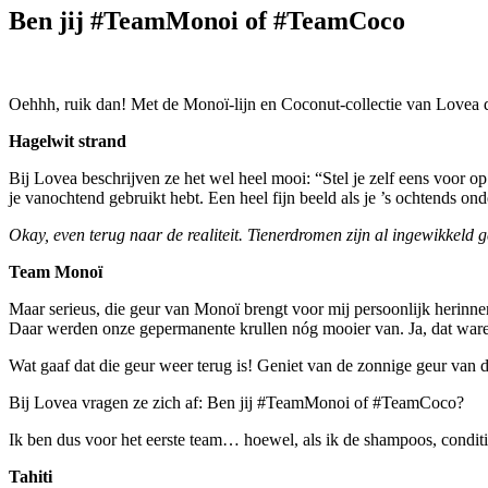
Ben jij #TeamMonoi of #TeamCoco
Oehhh, ruik dan! Met de Monoï-lijn en Coconut-collectie van Love
Hagelwit strand
Bij Lovea beschrijven ze het wel heel mooi: “Stel je zelf eens voor 
je vanochtend gebruikt hebt. Een heel fijn beeld als je ’s ochtends ond
Okay, even terug naar de realiteit. Tienerdromen zijn al ingewikkeld 
Team Monoï
Maar serieus, die geur van Monoï brengt voor mij persoonlijk herinneri
Daar werden onze gepermanente krullen nóg mooier van. Ja, dat waren
Wat gaaf dat die geur weer terug is! Geniet van de zonnige geur van d
Bij Lovea vragen ze zich af: Ben jij #TeamMonoi of #TeamCoco?
Ik ben dus voor het eerste team… hoewel, als ik de shampoos, condit
Tahiti