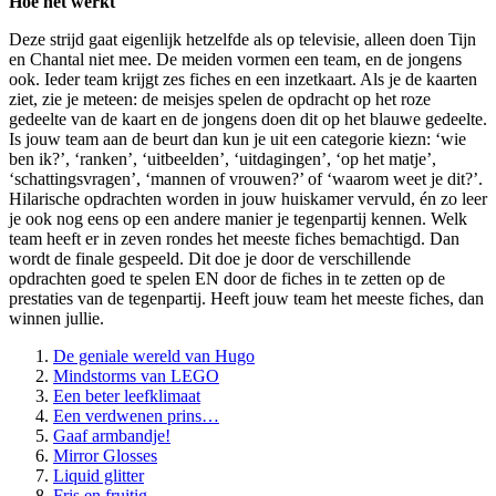
Hoe het werkt
Deze strijd gaat eigenlijk hetzelfde als op televisie, alleen doen Tijn
en Chantal niet mee. De meiden vormen een team, en de jongens
ook. Ieder team krijgt zes fiches en een inzetkaart. Als je de kaarten
ziet, zie je meteen: de meisjes spelen de opdracht op het roze
gedeelte van de kaart en de jongens doen dit op het blauwe gedeelte.
Is jouw team aan de beurt dan kun je uit een categorie kiezn: ‘wie
ben ik?’, ‘ranken’, ‘uitbeelden’, ‘uitdagingen’, ‘op het matje’,
‘schattingsvragen’, ‘mannen of vrouwen?’ of ‘waarom weet je dit?’.
Hilarische opdrachten worden in jouw huiskamer vervuld, én zo leer
je ook nog eens op een andere manier je tegenpartij kennen. Welk
team heeft er in zeven rondes het meeste fiches bemachtigd. Dan
wordt de finale gespeeld. Dit doe je door de verschillende
opdrachten goed te spelen EN door de fiches in te zetten op de
prestaties van de tegenpartij. Heeft jouw team het meeste fiches, dan
winnen jullie.
De geniale wereld van Hugo
Mindstorms van LEGO
Een beter leefklimaat
Een verdwenen prins…
Gaaf armbandje!
Mirror Glosses
Liquid glitter
Fris en fruitig