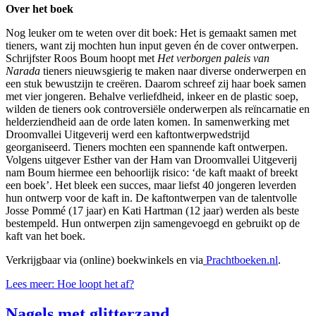
Over het boek
Nog leuker om te weten over dit boek: Het is gemaakt samen met
tieners, want zij mochten hun input geven én de cover ontwerpen.
Schrijfster Roos Boum hoopt met
Het verborgen paleis van
Narada
tieners nieuwsgierig te maken naar diverse onderwerpen en
een stuk bewustzijn te creëren. Daarom schreef zij haar boek samen
met vier jongeren. Behalve verliefdheid, inkeer en de plastic soep,
wilden de tieners ook controversiële onderwerpen als reïncarnatie en
helderziendheid aan de orde laten komen. In samenwerking met
Droomvallei Uitgeverij werd een kaftontwerpwedstrijd
georganiseerd. Tieners mochten een spannende kaft ontwerpen.
Volgens uitgever Esther van der Ham van Droomvallei Uitgeverij
nam Boum hiermee een behoorlijk risico: ‘de kaft maakt of breekt
een boek’. Het bleek een succes, maar liefst 40 jongeren leverden
hun ontwerp voor de kaft in. De kaftontwerpen van de talentvolle
Josse Pommé (17 jaar) en Kati Hartman (12 jaar) werden als beste
bestempeld. Hun ontwerpen zijn samengevoegd en gebruikt op de
kaft van het boek.
Verkrijgbaar via (online) boekwinkels en via
Prachtboeken.nl
.
Lees meer: Hoe loopt het af?
Nagels met glitterzand