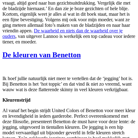
vraagt, altijd goed naar hun gezichtsuitdrukking. Vergelijk die met
de bladzijde hiernaast.’ En dan zie je boze gezichten of hele blije.
Kortom, eigenlijk weet je alles al wat in dit boek staat, maar het is
een fijne bevestiging. Volgens mij ook voor mijn moeder, want ze
ging meteen allemaal foto’s maken van de bladzijden en naar haar
vriendin appen.
De waarheid en niets dan de waarheid over je
ouders
, van uitgever Lannoo is werkelijk een top cadeau voor iedere
tiener, en moeder.
De kleuren van Benetton
Ik hoef jullie natuurlijk niet meer te vertellen dat de ‘jegging’ hot is.
Bij Benetton is het ‘hot toppic’ en dat vind ik niet zo vreemd, want
wauw wat is deze flatterende skinny in veel kleuren verkrijgbaar.
Kleurenstrijd
Al vanaf het begin strijdt United Colors of Benetton voor meer kleur
en levendigheid in ieders garderobe. Perfect overeenkomend met
deze filosofie, presenteert Benetton de must have voor deze lente: de
jegging, uitgevoerd in tientallen kleuren. De jegging is een hip
model vervaardigd uit bijzonder geverfd in felle kleuren stretch