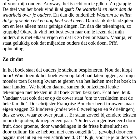
of voor mijn ouders. Anyway, het is echt om te gillen. Zo grappig.
De titel van het boek vind ik al gaaf:
De waarheid en niets dan de
waarheid over je ouders
. En dan die ondertitel:
Waarom ze willen
dat je groenten eet en nog heel veel meer
. Dan sla ik de bladzijden
om en lees alleen maar geinige dingen. En dan die tekeningen, zo
grappig! Okay, ik vind het best even raar om te lezen dat míjn
ouders dus met elkaar vrijen en dat ik zo ben ontstaan. Maar ja, er
staat gelukkig ook dat miljarden ouders dat ook doen. Pfff,
opluchting.
Zo zit dat
In het boek staat dat ouders je stiekem bespioneren. Nou dat klopt
hoor! Want toen ik het boek even op tafel had laten liggen, zat mijn
moeder toen ik terug kwam te gieren van het lachen met het boek in
haar handen. We hebben daarna samen de ontzettend leuke
tekeningen met teksten in dit boek zitten bekijken. Echt heel leuk.
Vandaar vast ook dat er op de cover staat ‘om te verslinden met de
hele familie’. De schrijfster Françoise Boucher heeft trouwens naar
eigen zeggen 22 kinderen (onder wie 6 tweelingen en 9 drielingen),
dus ze weet waar ze over praat… Er staan zoveel bijzondere teksten
in om te quoten, ik roep er een paar: ‘Ouders zijn geobsedeerd door
fruit, door groente, door wandelingen in de frisse buitenlucht en
door cultuur. En ze hebben niet eens ongelijk’… gevolgd door een
pagina met uitleg en een schrikbeeld. Of ‘Kijk, voor je je ouders iets