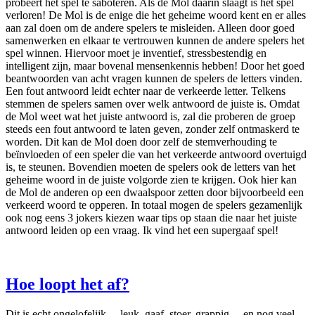
probeert het spel te saboteren. Als de Mol daarin slaagt is het spel
verloren! De Mol is de enige die het geheime woord kent en er alles
aan zal doen om de andere spelers te misleiden. Alleen door goed
samenwerken en elkaar te vertrouwen kunnen de andere spelers het
spel winnen. Hiervoor moet je inventief, stressbestendig en
intelligent zijn, maar bovenal mensenkennis hebben! Door het goed
beantwoorden van acht vragen kunnen de spelers de letters vinden.
Een fout antwoord leidt echter naar de verkeerde letter. Telkens
stemmen de spelers samen over welk antwoord de juiste is. Omdat
de Mol weet wat het juiste antwoord is, zal die proberen de groep
steeds een fout antwoord te laten geven, zonder zelf ontmaskerd te
worden. Dit kan de Mol doen door zelf de stemverhouding te
beïnvloeden of een speler die van het verkeerde antwoord overtuigd
is, te steunen. Bovendien moeten de spelers ook de letters van het
geheime woord in de juiste volgorde zien te krijgen. Ook hier kan
de Mol de anderen op een dwaalspoor zetten door bijvoorbeeld een
verkeerd woord te opperen. In totaal mogen de spelers gezamenlijk
ook nog eens 3 jokers kiezen waar tips op staan die naar het juiste
antwoord leiden op een vraag. Ik vind het een supergaaf spel!
Hoe loopt het af?
Dit is echt ongelofelijk… leuk, gaaf, stoer, grappig… en nog veel