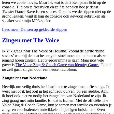
leren we coole moves. Maar hé, wat is dat? Een paars licht op de
console. Tijd om te freestylen en zelf te bepalen hoe je danst.
Twister Dance Rave is een succes. Ook als we de stippen niet op de
grond leggen, want ik kan de console ook gewoon gebruiken als
speaker voor mijn MP3-speler.
Lees meer: Dansen op gekleurde stippen
Zingen met The Voice
Ik kijk graag naar The Voice of Holland. Vooral de eerste ‘blind
sessies’ waarbij de coaches nog de stoel moeten omdraaien als ze
iemand horen zingen. Het tv-programma is gaaf. Maar nog vele
gaver is
The Voice Zing & Coach Game van Identity Games
. Ik kan
nu zelf gaan zingen door een heuse microfoon.
Zangtalent van Nederland
Heerlijk om veilig thuis heel hard mee te zingen met toffe songs. Ik
weet niet of ik het ooit in het echt zou durven, bij een auditie. Ach,
ik hoef ook niet zo nodig het zangtalent van Nederland te zijn. Ik
zing graag met mijn familie. En dat is lachen! Met de officiële The
Voice Zing & Coach Game, kun je samen met familie en vrienden je
zang- en coachtalenten ontwikkelen in je eigen huiskamer. Even