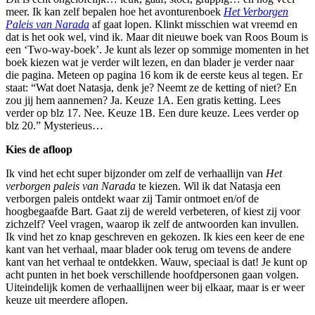
meer. Ik kan zelf bepalen hoe het avonturenboek
Het Verborgen
Paleis van Narada
af gaat lopen. Klinkt misschien wat vreemd en
dat is het ook wel, vind ik. Maar dit nieuwe boek van Roos Boum is
een ‘Two-way-boek’. Je kunt als lezer op sommige momenten in het
boek kiezen wat je verder wilt lezen, en dan blader je verder naar
die pagina. Meteen op pagina 16 kom ik de eerste keus al tegen. Er
staat: “Wat doet Natasja, denk je? Neemt ze de ketting of niet? En
zou jij hem aannemen? Ja. Keuze 1A. Een gratis ketting. Lees
verder op blz 17. Nee. Keuze 1B. Een dure keuze. Lees verder op
blz 20.” Mysterieus…
Kies de afloop
Ik vind het echt super bijzonder om zelf de verhaallijn van
Het
verborgen paleis van Narada
te kiezen. Wil ik dat Natasja een
verborgen paleis ontdekt waar zij Tamir ontmoet en/of de
hoogbegaafde Bart. Gaat zij de wereld verbeteren, of kiest zij voor
zichzelf? Veel vragen, waarop ik zelf de antwoorden kan invullen.
Ik vind het zo knap geschreven en gekozen. Ik kies een keer de ene
kant van het verhaal, maar blader ook terug om tevens de andere
kant van het verhaal te ontdekken. Wauw, speciaal is dat! Je kunt op
acht punten in het boek verschillende hoofdpersonen gaan volgen.
Uiteindelijk komen de verhaallijnen weer bij elkaar, maar is er weer
keuze uit meerdere aflopen.