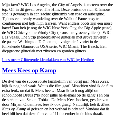
Mijn favo? WIC Los Angeles, the City of Angels, is meteen over the
top. Of, in dit geval, over The Hills. Deze bruisende rich & famous
stad is gevangen in een zachte glittermix van roze en aubergine.
Tijdens een trendy wandeling over de Walk of Fame sexy te
combineren met tigh-high laarzen. Want endless boots zijn een must-
have! Dan heb je nog de WIC New York City, the Big Apple (roze),
de WIC Chicago, the Windy City (brons met groene glitters), WIC
Las Vegas, The Strip (helderblauwe glitterlak met grove zilveren),
de paarse Washington D.C. en mijn volgende favoriet in de
fonkelende Glamorous USA serie: WIC Miami, The Beach. Een
diepgroene glitterlak met zilveren en gouden glitters.
Lees meer: Glitterende kleurlakken van WIC by Herôme
Mees Kees op Kamp
De dvd van de succesvolste familiefilm van vorig jaar,
Mees Kees
,
kijk ik nog heel vaak. Wat is die film gaaf! Misschien vind ik de film
extra leuk, omdat ik Mees heet… Maar ik lach nog altijd om
schoolhoofd Dreus (“Ik hoor jullie he-le-maal op de gang”) en om
de streken van Sep en Tobias. De Mees Kees boeken, geschreven
door Mirjam Oldenhave, lees ik ook graag. Natuurlijk heb ik
Mees
Kees op Kamp
al gelezen en het verhaal is echt tof. Vandaar dat ik
heel blij ben dat deze film vanaf 11 december in de bios draait.