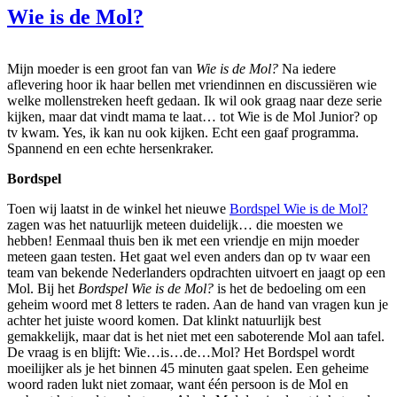
Wie is de Mol?
Mijn moeder is een groot fan van
Wie is de Mol?
Na iedere
aflevering hoor ik haar bellen met vriendinnen en discussiëren wie
welke mollenstreken heeft gedaan. Ik wil ook graag naar deze serie
kijken, maar dat vindt mama te laat… tot Wie is de Mol Junior? op
tv kwam. Yes, ik kan nu ook kijken. Echt een gaaf programma.
Spannend en een echte hersenkraker.
Bordspel
Toen wij laatst in de winkel het nieuwe
Bordspel Wie is de Mol?
zagen was het natuurlijk meteen duidelijk… die moesten we
hebben! Eenmaal thuis ben ik met een vriendje en mijn moeder
meteen gaan testen. Het gaat wel even anders dan op tv waar een
team van bekende Nederlanders opdrachten uitvoert en jaagt op een
Mol. Bij het
Bordspel Wie is de Mol?
is het de bedoeling om een
geheim woord met 8 letters te raden. Aan de hand van vragen kun je
achter het juiste woord komen. Dat klinkt natuurlijk best
gemakkelijk, maar dat is het niet met een saboterende Mol aan tafel.
De vraag is en blijft: Wie…is…de…Mol? Het Bordspel wordt
moeilijker als je het binnen 45 minuten gaat spelen. Een geheime
woord raden lukt niet zomaar, want één persoon is de Mol en