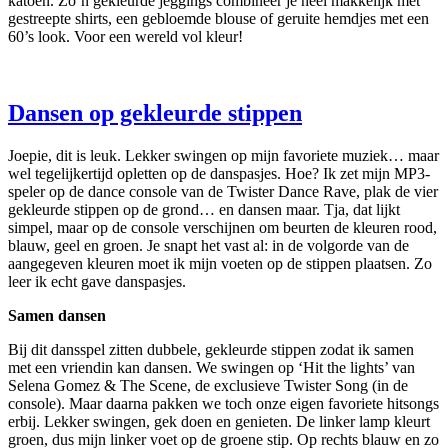
katoen. Zo’n gekleurde jeggings combineer je heel makkelijk met
gestreepte shirts, een gebloemde blouse of geruite hemdjes met een
60’s look. Voor een wereld vol kleur!
Dansen op gekleurde stippen
Joepie, dit is leuk. Lekker swingen op mijn favoriete muziek… maar
wel tegelijkertijd opletten op de danspasjes. Hoe? Ik zet mijn MP3-
speler op de dance console van de Twister Dance Rave, plak de vier
gekleurde stippen op de grond… en dansen maar. Tja, dat lijkt
simpel, maar op de console verschijnen om beurten de kleuren rood,
blauw, geel en groen. Je snapt het vast al: in de volgorde van de
aangegeven kleuren moet ik mijn voeten op de stippen plaatsen. Zo
leer ik echt gave danspasjes.
Samen dansen
Bij dit dansspel zitten dubbele, gekleurde stippen zodat ik samen
met een vriendin kan dansen. We swingen op ‘Hit the lights’ van
Selena Gomez & The Scene, de exclusieve Twister Song (in de
console). Maar daarna pakken we toch onze eigen favoriete hitsongs
erbij. Lekker swingen, gek doen en genieten. De linker lamp kleurt
groen, dus mijn linker voet op de groene stip. Op rechts blauw en zo