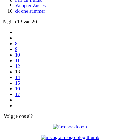
Vampier Zusjes
ck one summer
Pagina 13 van 20
8
9
10
11
12
13
14
15
16
17
Volg je ons al?