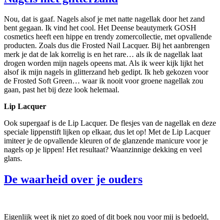
Nou, dat is gaaf. Nagels alsof je met natte nagellak door het zand
bent gegaan. Ik vind het cool. Het Deense beautymerk GOSH
cosmetics heeft een hippe en trendy zomercollectie, met opvallende
producten. Zoals dus die Frosted Nail Lacquer. Bij het aanbrengen
merk je dat de lak korrelig is en het rare… als ik de nagellak laat
drogen worden mijn nagels opeens mat. Als ik weer kijk lijkt het
alsof ik mijn nagels in glitterzand heb gedipt. Ik heb gekozen voor
de Frosted Soft Green… waar ik nooit voor groene nagellak zou
gaan, past het bij deze look helemaal.
Lip Lacquer
Ook supergaaf is de Lip Lacquer. De flesjes van de nagellak en deze
speciale lippenstift lijken op elkaar, dus let op! Met de Lip Lacquer
imiteer je de opvallende kleuren of de glanzende manicure voor je
nagels op je lippen! Het resultaat? Waanzinnige dekking en veel
glans.
De waarheid over je ouders
Eigenlijk weet ik niet zo goed of dit boek nou voor mij is bedoeld,