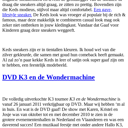
draag die sneakers altijd graag, ze zitten zo prettig. Bovendien zijn
die Keds modieus, stijlvol maar altijd comfortabel.
Een gave,
lifestyle sneaker.
De Keds look was vroeger al populair bij de rich &
famous, maar deze makkelijk te combineren casual look mag ook
zeker niet ontbreken in jouw kledingkast. Vandaar dat Gaaf voor
Kinderen graag deze sneakers weggeeft.
Keds sneakers zijn er in tientallen kleuren. Ik houd wel van die
zilver gekleurde, die samen met goud hun comeback heeft gemaakt.
Al zal zo’n paar kekke Keds in leer of satijn ook super gaaf zijn om
te hebben, een feestelijk modebeeld.
DVD K3 en de Wondermachine
De volledig uitverkochte K3 tournee
K3 en de Wondermachine
is
vanaf 26 januari 2011 verkrijgbaar op DVD. Maar wij hebben ‘m al
in huis. En wat is de DVD gaaf! De show met Karen, Kristel en
Josje was van oktober tot en met december 2010 te zien in de
grotere evenementenhallen in Nederland en Vlaanderen en was een
daverend succes! Een muzikaal feestje met onder andere Hallo K3,