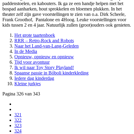
paddenstoelen, en kabouters. Ik ga ze een handje helpen met het
bospad aanharken, hout sprokkelen en bloemen plukken. In het
theater zelf zijn gave voorstellingen te zien van o.a. Dirk Scheele,
Frank Groothof, Pantalone en 4Hoog. Leuke voorstellingen voor
kids tussen 2 en 4 jaar. Natuurlijk zullen (groot)ouders ook genieten.
Het grote taartenboek
RRR – Retro-Rock and Robots
Naar het Land-van-Lang-Geleden
In de Media
Opnieuw, opnieuw en opnieuw
Tijd voor avontuur
Ik wil naar Toy Story Playland!
Spaanse passie in Bóboli kinderkleding
Iedere dag kinderdag
Kleine jurkjes
Pagina 326 van 343
321
322
323
324