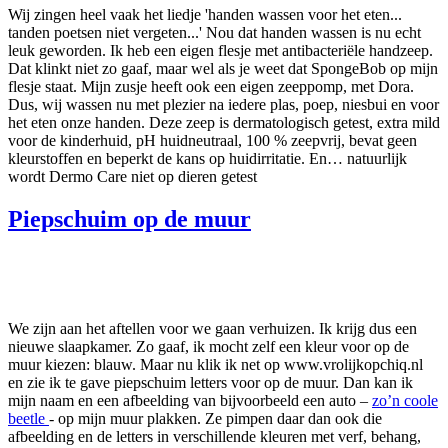
Wij zingen heel vaak het liedje 'handen wassen voor het eten...
tanden poetsen niet vergeten...' Nou dat handen wassen is nu echt
leuk geworden. Ik heb een eigen flesje met antibacteriële handzeep.
Dat klinkt niet zo gaaf, maar wel als je weet dat SpongeBob op mijn
flesje staat. Mijn zusje heeft ook een eigen zeeppomp, met Dora.
Dus, wij wassen nu met plezier na iedere plas, poep, niesbui en voor
het eten onze handen. Deze zeep is dermatologisch getest, extra mild
voor de kinderhuid, pH huidneutraal, 100 % zeepvrij, bevat geen
kleurstoffen en beperkt de kans op huidirritatie. En… natuurlijk
wordt Dermo Care niet op dieren getest
Piepschuim op de muur
We zijn aan het aftellen voor we gaan verhuizen. Ik krijg dus een
nieuwe slaapkamer. Zo gaaf, ik mocht zelf een kleur voor op de
muur kiezen: blauw. Maar nu klik ik net op www.vrolijkopchiq.nl
en zie ik te gave piepschuim letters voor op de muur. Dan kan ik
mijn naam en een afbeelding van bijvoorbeeld een auto –
zo’n coole
beetle
- op mijn muur plakken. Ze pimpen daar dan ook die
afbeelding en de letters in verschillende kleuren met verf, behang,