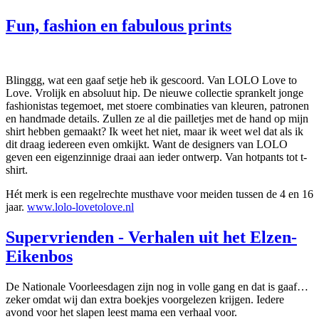
Fun, fashion en fabulous prints
Blinggg, wat een gaaf setje heb ik gescoord. Van LOLO Love to
Love. Vrolijk en absoluut hip. De nieuwe collectie sprankelt jonge
fashionistas tegemoet, met stoere combinaties van kleuren, patronen
en handmade details. Zullen ze al die pailletjes met de hand op mijn
shirt hebben gemaakt? Ik weet het niet, maar ik weet wel dat als ik
dit draag iedereen even omkijkt. Want de designers van LOLO
geven een eigenzinnige draai aan ieder ontwerp. Van hotpants tot t-
shirt.
Hét merk is een regelrechte musthave voor meiden tussen de 4 en 16
jaar.
www.lolo-lovetolove.nl
Supervrienden - Verhalen uit het Elzen-
Eikenbos
De Nationale Voorleesdagen zijn nog in volle gang en dat is gaaf…
zeker omdat wij dan extra boekjes voorgelezen krijgen. Iedere
avond voor het slapen leest mama een verhaal voor.