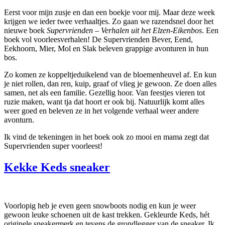
Eerst voor mijn zusje en dan een boekje voor mij. Maar deze week
krijgen we ieder twee verhaaltjes. Zo gaan we razendsnel door het
nieuwe boek
Supervrienden – Verhalen uit het Elzen-Eikenbos
. Een
boek vol voorleesverhalen! De Supervrienden Bever, Eend,
Eekhoorn, Mier, Mol en Slak beleven grappige avonturen in hun
bos.
Zo komen ze koppeltjeduikelend van de bloemenheuvel af. En kun
je niet rollen, dan ren, kuip, graaf of vlieg je gewoon. Ze doen alles
samen, net als een familie. Gezellig hoor. Van feestjes vieren tot
ruzie maken, want tja dat hoort er ook bij. Natuurlijk komt alles
weer goed en beleven ze in het volgende verhaal weer andere
avonturn.
Ik vind de tekeningen in het boek ook zo mooi en mama zegt dat
Supervrienden super voorleest!
Kekke Keds sneaker
Voorlopig heb je even geen snowboots nodig en kun je weer
gewoon leuke schoenen uit de kast trekken. Gekleurde Keds, hét
originele sneakermerk en tevens de grondlegger van de sneaker. Ik