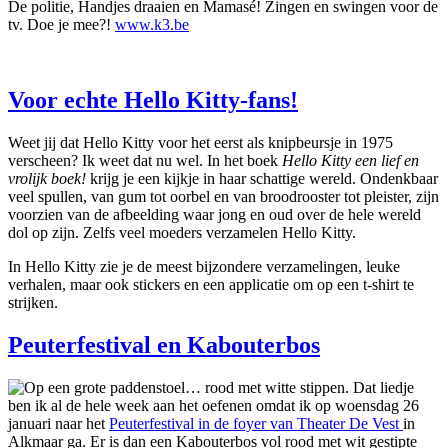
De politie, Handjes draaien en Mamasé! Zingen en swingen voor de
tv. Doe je mee?!
www.k3.be
Voor echte Hello Kitty-fans!
Weet jij dat Hello Kitty voor het eerst als knipbeursje in 1975
verscheen? Ik weet dat nu wel. In het boek
Hello Kitty een lief en
vrolijk boek!
krijg je een kijkje in haar schattige wereld. Ondenkbaar
veel spullen, van gum tot oorbel en van broodrooster tot pleister, zijn
voorzien van de afbeelding waar jong en oud over de hele wereld
dol op zijn. Zelfs veel moeders verzamelen Hello Kitty.
In Hello Kitty zie je de meest bijzondere verzamelingen, leuke
verhalen, maar ook stickers en een applicatie om op een t-shirt te
strijken.
Peuterfestival en Kabouterbos
Op een grote paddenstoel… rood met witte stippen. Dat liedje
ben ik al de hele week aan het oefenen omdat ik op woensdag 26
januari naar het
Peuterfestival in de foyer van Theater De Vest
in
Alkmaar ga. Er is dan een Kabouterbos vol rood met wit gestipte