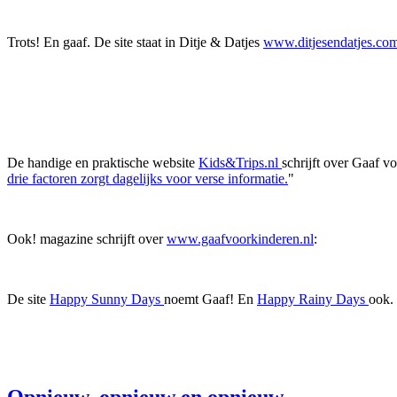
Trots! En gaaf. De site staat in Ditje & Datjes
www.ditjesendatjes.co
De handige en praktische website
Kids&Trips.nl
schrijft over Gaaf v
drie factoren zorgt dagelijks voor verse informatie.
"
Ook! magazine schrijft over
www.gaafvoorkinderen.nl
:
De site
Happy Sunny Days
noemt Gaaf! En
Happy Rainy Days
ook.