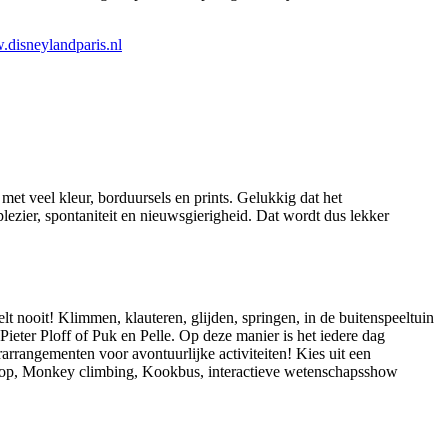
disneylandparis.nl
 met veel kleur, borduursels en prints. Gelukkig dat het
lezier, spontaniteit en nieuwsgierigheid. Dat wordt dus lekker
elt nooit! Klimmen, klauteren, glijden, springen, in de buitenspeeltuin
ieter Ploff of Puk en Pelle. Op deze manier is het iedere dag
arrangementen voor avontuurlijke activiteiten! Kies uit een
rkshop, Monkey climbing, Kookbus, interactieve wetenschapsshow