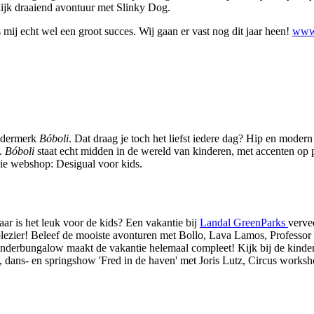
lijk draaiend avontuur met Slinky Dog.
ij echt wel een groot succes. Wij gaan er vast nog dit jaar heen!
www.
indermerk
Bóboli
. Dat draag je toch het liefst iedere dag? Hip en modern
g.
Bóboli
staat echt midden in de wereld van kinderen, met accenten op p
die webshop: Desigual voor kids.
ar is het leuk voor de kids? Een vakantie bij
Landal GreenParks
verve
lezier! Beleef de mooiste avonturen met Bollo, Lava Lamos, Professor P
kinderbungalow maakt de vakantie helemaal compleet! Kijk bij de kinder
ari, dans- en springshow 'Fred in de haven' met Joris Lutz, Circus wo