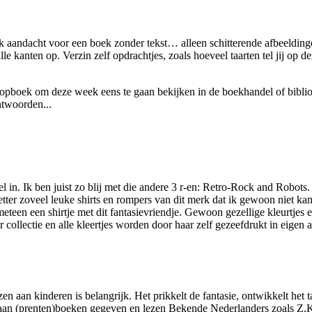
ik aandacht voor een boek zonder tekst… alleen schitterende afbeeldinge
e kanten op. Verzin zelf opdrachtjes, zoals hoeveel taarten tel jij op de
n topboek om deze week eens te gaan bekijken in de boekhandel of bibli
ntwoorden...
 wel in. Ik ben juist zo blij met die andere 3 r-en: Retro-Rock and Robo
netter zoveel leuke shirts en rompers van dit merk dat ik gewoon nie
eteen een shirtje met dit fantasievriendje. Gewoon gezellige kleurtjes
 collectie en alle kleertjes worden door haar zelf gezeefdrukt in eigen 
n aan kinderen is belangrijk. Het prikkelt de fantasie, ontwikkelt het t
 aan (prenten)boeken gegeven en lezen Bekende Nederlanders zoals Z.K