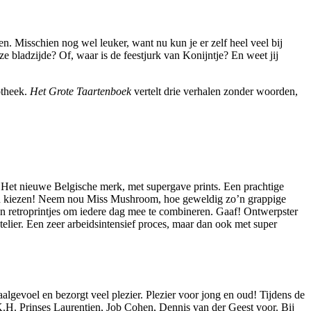
n. Misschien nog wel leuker, want nu kun je er zelf heel veel bij
ze bladzijde? Of, waar is de feestjurk van Konijntje? En weet jij
otheek.
Het Grote Taartenboek
vertelt drie verhalen zonder woorden,
ts. Het nieuwe Belgische merk, met supergave prints. Een prachtige
t kan kiezen! Neem nou Miss Mushroom, hoe geweldig zo’n grappige
 en retroprintjes om iedere dag mee te combineren. Gaaf! Ontwerpster
atelier. Een zeer arbeidsintensief proces, maar dan ook met super
aalgevoel en bezorgt veel plezier. Plezier voor jong en oud! Tijdens de
.H. Prinses Laurentien, Job Cohen, Dennis van der Geest voor. Bij