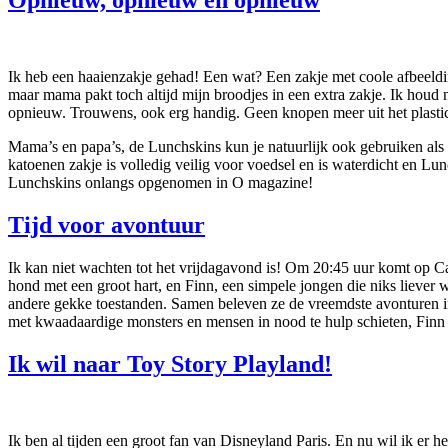
Opnieuw, opnieuw en opnieuw
Ik heb een haaienzakje gehad! Een wat? Een zakje met coole afbeeldi
maar mama pakt toch altijd mijn broodjes in een extra zakje. Ik houd
opnieuw. Trouwens, ook erg handig. Geen knopen meer uit het plastic
Mama’s en papa’s, de Lunchskins kun je natuurlijk ook gebruiken als h
katoenen zakje is volledig veilig voor voedsel en is waterdicht en Lu
Lunchskins onlangs opgenomen in O magazine!
Tijd voor avontuur
Ik kan niet wachten tot het vrijdagavond is! Om 20:45 uur komt op
hond met een groot hart, en Finn, een simpele jongen die niks lieve
andere gekke toestanden. Samen beleven ze de vreemdste avonturen i
met kwaadaardige monsters en mensen in nood te hulp schieten, Finn 
Ik wil naar Toy Story Playland!
Ik ben al tijden een groot fan van Disneyland Paris. En nu wil ik er