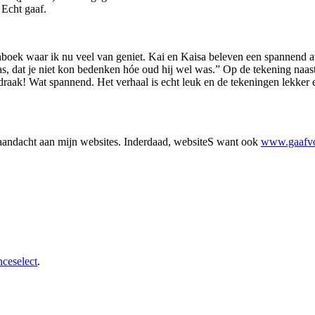
 Echt gaaf.
boek waar ik nu veel van geniet. Kai en Kaisa beleven een spannend av
 dat je niet kon bedenken hóe oud hij wel was.” Op de tekening naast de
draak! Wat spannend. Het verhaal is echt leuk en de tekeningen lekker 
 aandacht aan mijn websites. Inderdaad, websiteS want ook
www.gaafv
ceselect
.