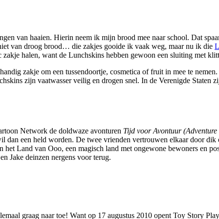
ngen van haaien. Hierin neem ik mijn brood mee naar school. Dat spaa
 niet van droog brood… die zakjes gooide ik vaak weg, maar nu ik die
L
 zakje halen, want de Lunchskins hebben gewoon een sluiting met klit
andig zakje om een tussendoortje, cosmetica of fruit in mee te nemen. 
nchskins zijn vaatwasser veilig en drogen snel. In de Verenigde Staten z
 Cartoon Network de doldwaze avonturen
Tijd voor Avontuur (Adventure
r wil dan een held worden. De twee vrienden vertrouwen elkaar door dik
n het Land van Ooo, een magisch land met ongewone bewoners en posta
en Jake deinzen nergens voor terug.
 helemaal graag naar toe! Want op 17 augustus 2010 opent Toy Story Pla