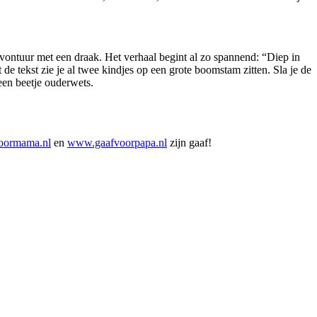
ontuur met een draak. Het verhaal begint al zo spannend: “Diep in
 tekst zie je al twee kindjes op een grote boomstam zitten. Sla je de
een beetje ouderwets.
oormama.nl
en
www.gaafvoorpapa.nl
zijn gaaf!