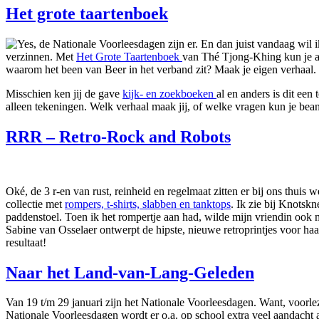
Het grote taartenboek
Yes, de Nationale Voorleesdagen zijn er. En dan juist vandaag wil 
verzinnen. Met
Het Grote Taartenboek
van Thé Tjong-Khing kun je all
waarom het been van Beer in het verband zit? Maak je eigen verhaal.
Misschien ken jij de gave
kijk- en zoekboeken
al en anders is dit ee
alleen tekeningen. Welk verhaal maak jij, of welke vragen kun je bea
RRR – Retro-Rock and Robots
Oké, de 3 r-en van rust, reinheid en regelmaat zitten er bij ons thuis
collectie met
rompers, t-shirts, slabben en tanktops
. Ik zie bij Knotsk
paddenstoel. Toen ik het rompertje aan had, wilde mijn vriendin ook m
Sabine van Osselaer ontwerpt de hipste, nieuwe retroprintjes voor haar
resultaat!
Naar het Land-van-Lang-Geleden
Van 19 t/m 29 januari zijn het Nationale Voorleesdagen. Want, voorleze
Nationale Voorleesdagen wordt er o.a. op school extra veel aandacht