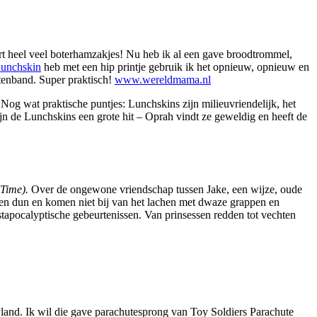
rt heel veel boterhamzakjes! Nu heb ik al een gave broodtrommel,
unchskin
heb met een hip printje gebruik ik het opnieuw, opnieuw en
tenband. Super praktisch!
www.wereldmama.nl
Nog wat praktische puntjes: Lunchskins zijn milieuvriendelijk, het
ijn de Lunchskins een grote hit – Oprah vindt ze geweldig en heeft de
 Time).
Over de ongewone vriendschap tussen Jake, een wijze, oude
 en dun en komen niet bij van het lachen met dwaze grappen en
pocalyptische gebeurtenissen. Van prinsessen redden tot vechten
yland. Ik wil die gave parachutesprong van Toy Soldiers Parachute