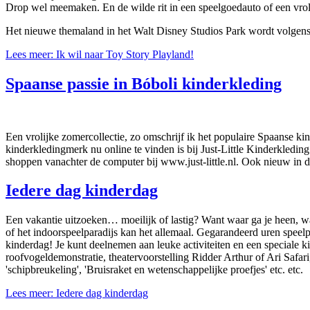
Drop wel meemaken. En de wilde rit in een speelgoedauto of een vro
Het nieuwe themaland in het Walt Disney Studios Park wordt volgens m
Lees meer: Ik wil naar Toy Story Playland!
Spaanse passie in Bóboli kinderkleding
Een vrolijke zomercollectie, zo omschrijf ik het populaire Spaanse k
kinderkledingmerk nu online te vinden is bij Just-Little Kinderkledin
shoppen vanachter de computer bij www.just-little.nl. Ook nieuw in 
Iedere dag kinderdag
Een vakantie uitzoeken… moeilijk of lastig? Want waar ga je heen, wa
of het indoorspeelparadijs kan het allemaal. Gegarandeerd uren speelp
kinderdag! Je kunt deelnemen aan leuke activiteiten en een speciale 
roofvogeldemonstratie, theatervoorstelling Ridder Arthur of Ari Saf
'schipbreukeling', 'Bruisraket en wetenschappelijke proefjes' etc. etc.
Lees meer: Iedere dag kinderdag