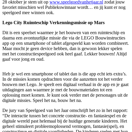
28 oktober je stem uit op
www.speelgoedvanhetjaar.nl
zodat jouw
favoriet misschien wel Publiekswinnaar wordt… en jij kunt er nog
speelgoed mee winnen ook.
Lego City Ruimteschip Verkenningsmissie op Mars
Dit is een speelset waarmee je het bouwen van een ruimteschip en
daarna een avontuurlijke missie die via de LEGO Bouwinstructies
app op een smartphone of tablet afgespeeld kan worden combineert.
Maar mocht je geen device hebben, dan is gewoon lekker spelen
met het constructiespeelgoed ook heel gaaf. Lekker bouwen! Altijd
gaaf voor jong en oud.
Heb je wel een smartphone of tablet dan is die app echt iets extra’s.
In de missies komen opdrachten voor die aanzetten tot het verder
bouwen met Lego. Je speelt een digitaal verhaal in de app en je gaat
uitdagingen aan waarmee je met de bouwmaterialen tot een
oplossing moet komen. Je kunt ook verder met de personages uit de
digitale missies. Speel het na, bouw het na.
De jury van Speelgoed van het Jaar omschrijft het zo in het rapport:
“De interactie tussen het concrete constructie- en fantasiespel en de
digitale wereld past helemaal bij de huidige generatie kinderen. Het
geheel stimuleert probleemoplossend vermogen, fantasie(spel), en
constructieve en digitale vaardigheden. De kinderen spelen met hun