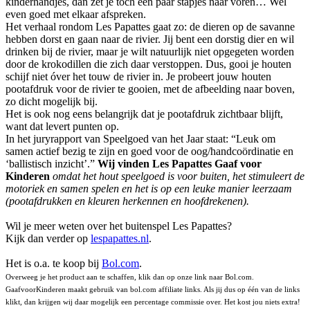
kinderhandjes, dan zet je toch een paar stapjes naar voren… Wel
even goed met elkaar afspreken.
Het verhaal rondom Les Papattes gaat zo: de dieren op de savanne
hebben dorst en gaan naar de rivier. Jij bent een dorstig dier en wil
drinken bij de rivier, maar je wilt natuurlijk niet opgegeten worden
door de krokodillen die zich daar verstoppen. Dus, gooi je houten
schijf niet óver het touw de rivier in. Je probeert jouw houten
pootafdruk voor de rivier te gooien, met de afbeelding naar boven,
zo dicht mogelijk bij.
Het is ook nog eens belangrijk dat je pootafdruk zichtbaar blijft,
want dat levert punten op.
In het juryrapport van Speelgoed van het Jaar staat: “Leuk om
samen actief bezig te zijn en goed voor de oog/handcoördinatie en
‘ballistisch inzicht’.”
Wij vinden Les Papattes Gaaf voor
Kinderen
omdat het hout speelgoed is voor buiten, het stimuleert de
motoriek en samen spelen en het is op een leuke manier leerzaam
(pootafdrukken en kleuren herkennen en hoofdrekenen).
Wil je meer weten over het buitenspel Les Papattes?
Kijk dan verder op
lespapattes.nl
.
Het is o.a. te koop bij
Bol.com
.
Overweeg je het product aan te schaffen, klik dan op onze link naar Bol.com.
GaafvoorKinderen maakt gebruik van bol.com affiliate links. Als jij dus op één van de links
klikt, dan krijgen wij daar mogelijk een percentage commissie over. Het kost jou niets extra!