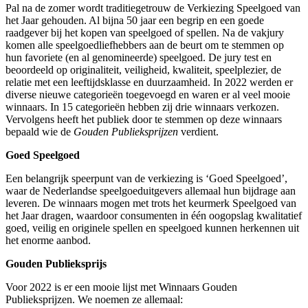
Pal na de zomer wordt traditiegetrouw de Verkiezing Speelgoed van
het Jaar gehouden. Al bijna 50 jaar een begrip en een goede
raadgever bij het kopen van speelgoed of spellen. Na de vakjury
komen alle speelgoedliefhebbers aan de beurt om te stemmen op
hun favoriete (en al genomineerde) speelgoed. De jury test en
beoordeeld op originaliteit, veiligheid, kwaliteit, speelplezier, de
relatie met een leeftijdsklasse en duurzaamheid. In 2022 werden er
diverse nieuwe categorieën toegevoegd en waren er al veel mooie
winnaars. In 15 categorieën hebben zij drie winnaars verkozen.
Vervolgens heeft het publiek door te stemmen op deze winnaars
bepaald wie de
Gouden Publieksprijzen
verdient.
Goed Speelgoed
Een belangrijk speerpunt van de verkiezing is ‘Goed Speelgoed’,
waar de Nederlandse speelgoeduitgevers allemaal hun bijdrage aan
leveren. De winnaars mogen met trots het keurmerk Speelgoed van
het Jaar dragen, waardoor consumenten in één oogopslag kwalitatief
goed, veilig en originele spellen en speelgoed kunnen herkennen uit
het enorme aanbod.
Gouden Publieksprijs
Voor 2022 is er een mooie lijst met Winnaars Gouden
Publieksprijzen. We noemen ze allemaal: