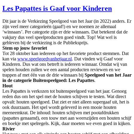
Les Papattes is Gaaf voor Kinderen
Dit jaar is de Verkiezing Speelgoed van het Jaar (in 2022) anders. Er
zijn veel meer categorieën (gaaf!) en we noemen ze allemaal
‘winnaars’. Per categorie zijn er drie winnaars. Dat betekent dat de
vakjury dus veel speelproducten goed vindt. Top! Wat wel is
gebleven bij de verkiezing is de Publieksprijs.
Stem op jouw favoriet
Tot 28 oktober kan iedereen op het favoriete product stemmen. Dat
kan via
www.speelgoedvanhetjaar.nl
. Dat vinden wij Gaaf voor
Kinderen. Dus wat ons betreft is iedereen winnaar. Omdat wij van
spelen houden zullen we een aantal producten reviewen en we
trappen af met één van de drie winnaars bij
Speelgoed van het Jaar
in de categorie Buitenspeelgoed: Les Papattes
.
Hout
Les Papattes is verkozen tot buitenspeelgoed van het jaar. Genoeg
reden dus om het spel met de houten schijven te testen. Wat direct
opvalt: houten speelgoed. Dat ziet er niet alleen supergaaf uit, het is
ook duurzaam. Het spel wordt geleverd in een mooie houten
meeneemkrat. De inhoud: houten schijven met pootafdrukken
(papattes genaamd), een touw met aan weerszijden een houten schijf
en boekje met spelregels. Kijk, daar moeten we even goed in kijken.
Rivier