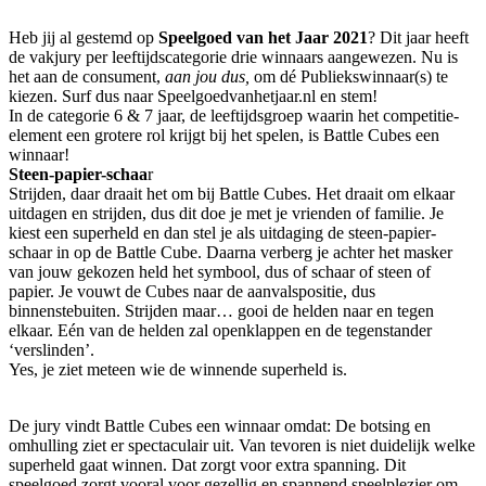
Heb jij al gestemd op
Speelgoed van het Jaar 2021
? Dit jaar heeft
de vakjury per leeftijdscategorie drie winnaars aangewezen. Nu is
het aan de consument,
aan jou dus,
om dé Publiekswinnaar(s) te
kiezen. Surf dus naar Speelgoedvanhetjaar.nl en stem!
In de categorie 6 & 7 jaar, de leeftijdsgroep waarin het competitie-
element een grotere rol krijgt bij het spelen, is Battle Cubes een
winnaar!
Steen-papier-schaa
r
Strijden, daar draait het om bij Battle Cubes. Het draait om elkaar
uitdagen en strijden, dus dit doe je met je vrienden of familie. Je
kiest een superheld en dan stel je als uitdaging de steen-papier-
schaar in op de Battle Cube. Daarna verberg je achter het masker
van jouw gekozen held het symbool, dus of schaar of steen of
papier. Je vouwt de Cubes naar de aanvalspositie, dus
binnenstebuiten. Strijden maar… gooi de helden naar en tegen
elkaar. Eén van de helden zal openklappen en de tegenstander
‘verslinden’.
Yes, je ziet meteen wie de winnende superheld is.
De jury vindt Battle Cubes een winnaar omdat: De botsing en
omhulling ziet er spectaculair uit. Van tevoren is niet duidelijk welke
superheld gaat winnen. Dat zorgt voor extra spanning. Dit
speelgoed zorgt vooral voor gezellig en spannend speelplezier om