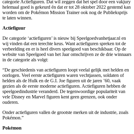
categorie Actiefiguren. Dat wil zeggen dat het spel door een vakjury
helemaal goed is gekeurd én dat er tot 28 oktober 2022 gestemd kan
worden om de Pokémon Mission Trainer ook nog de Publieksprijs
te laten winnen.
Actiefiguur
De categorie ‘actiefiguren’ is nieuw bij Speelgoedvanhetjaar.nl en
wij vinden dat een terechte keus. Want actiefiguren spreken tot de
verbeelding en er is heel divers speelgoed van beschikbaar. Op de
website van Speelgoed van het Jaar omschrijven ze de drie winnaars
in de categorie als volgt:
“De geschiedenis van actiefiguren loopt veelal gelijk met helden en
oorlogen. Veel eerste actiefiguren waren vechtjassen, soldaten of
helden als de Hulk en de G.I. Joe figuren uit de jaren ’60, vaak
gezien als de eerste moderne actiefiguren. Actiefiguren hebben de
speelgoedindustrie veranderd. De tegenwoordige populariteit van
vele Disney en Marvel figuren kent geen grenzen, ook onder
ouderen.
Onder actiefiguren vallen de grootste merken uit de industrie, zoals
Pokémon.”
Pokémon