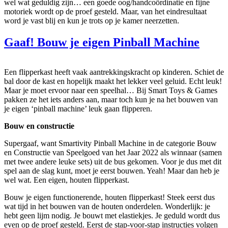
wel wat geduldig zijn… een goede oog/handcoördinatie en fijne
motoriek wordt op de proef gesteld. Maar, van het eindresultaat
word je vast blij en kun je trots op je kamer neerzetten.
Gaaf! Bouw je eigen Pinball Machine
Een flipperkast heeft vaak aantrekkingskracht op kinderen. Schiet de
bal door de kast en hopelijk maakt het lekker veel geluid. Echt leuk!
Maar je moet ervoor naar een speelhal… Bij Smart Toys & Games
pakken ze het iets anders aan, maar toch kun je na het bouwen van
je eigen ‘pinball machine’ leuk gaan flipperen.
Bouw en constructie
Supergaaf, want Smartivity Pinball Machine in de categorie Bouw
en Constructie van Speelgoed van het Jaar 2022 als winnaar (samen
met twee andere leuke sets) uit de bus gekomen. Voor je dus met dit
spel aan de slag kunt, moet je eerst bouwen. Yeah! Maar dan heb je
wel wat. Een eigen, houten flipperkast.
Bouw je eigen functionerende, houten flipperkast! Steek eerst dus
wat tijd in het bouwen van de houten onderdelen. Wonderlijk: je
hebt geen lijm nodig. Je bouwt met elastiekjes. Je geduld wordt dus
even op de proef gesteld. Eerst de stap-voor-stap instructies volgen