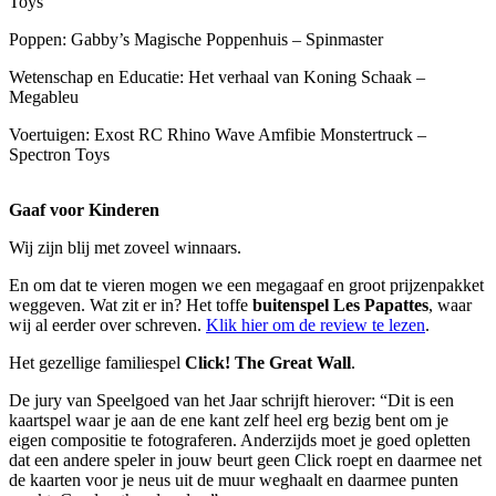
Toys
Poppen: Gabby’s Magische Poppenhuis – Spinmaster
Wetenschap en Educatie: Het verhaal van Koning Schaak –
Megableu
Voertuigen: Exost RC Rhino Wave Amfibie Monstertruck –
Spectron Toys
Gaaf voor Kinderen
Wij zijn blij met zoveel winnaars.
En om dat te vieren mogen we een megagaaf en groot prijzenpakket
weggeven. Wat zit er in? Het toffe
buitenspel Les Papattes
, waar
wij al eerder over schreven.
Klik hier om de review te lezen
.
Het gezellige familiespel
Click! The Great Wall
.
De jury van Speelgoed van het Jaar schrijft hierover: “Dit is een
kaartspel waar je aan de ene kant zelf heel erg bezig bent om je
eigen compositie te fotograferen. Anderzijds moet je goed opletten
dat een andere speler in jouw beurt geen Click roept en daarmee net
de kaarten voor je neus uit de muur weghaalt en daarmee punten