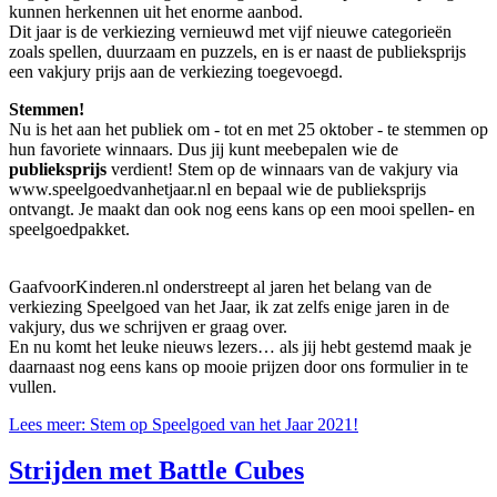
kunnen herkennen uit het enorme aanbod.
Dit jaar is de verkiezing vernieuwd met vijf nieuwe categorieën
zoals spellen, duurzaam en puzzels, en is er naast de publieksprijs
een vakjury prijs aan de verkiezing toegevoegd.
Stemmen!
Nu is het aan het publiek om - tot en met 25 oktober - te stemmen op
hun favoriete winnaars. Dus jij kunt meebepalen wie de
publieksprijs
verdient! Stem op de winnaars van de vakjury via
www.speelgoedvanhetjaar.nl en bepaal wie de publieksprijs
ontvangt. Je maakt dan ook nog eens kans op een mooi spellen- en
speelgoedpakket.
GaafvoorKinderen.nl onderstreept al jaren het belang van de
verkiezing Speelgoed van het Jaar, ik zat zelfs enige jaren in de
vakjury, dus we schrijven er graag over.
En nu komt het leuke nieuws lezers… als jij hebt gestemd maak je
daarnaast nog eens kans op mooie prijzen door ons formulier in te
vullen.
Lees meer: Stem op Speelgoed van het Jaar 2021!
Strijden met Battle Cubes