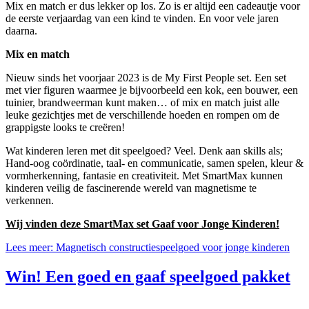
Mix en match er dus lekker op los. Zo is er altijd een cadeautje voor
de eerste verjaardag van een kind te vinden. En voor vele jaren
daarna.
Mix en match
Nieuw sinds het voorjaar 2023 is de My First People set. Een set
met vier figuren waarmee je bijvoorbeeld een kok, een bouwer, een
tuinier, brandweerman kunt maken… of mix en match juist alle
leuke gezichtjes met de verschillende hoeden en rompen om de
grappigste looks te creëren!
Wat kinderen leren met dit speelgoed? Veel. Denk aan skills als;
Hand-oog coördinatie, taal- en communicatie, samen spelen, kleur &
vormherkenning, fantasie en creativiteit. Met SmartMax kunnen
kinderen veilig de fascinerende wereld van magnetisme te
verkennen.
Wij vinden deze SmartMax set Gaaf voor Jonge Kinderen!
Lees meer: Magnetisch constructiespeelgoed voor jonge kinderen
Win! Een goed en gaaf speelgoed pakket