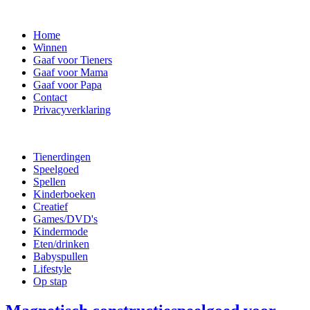
Home
Winnen
Gaaf voor Tieners
Gaaf voor Mama
Gaaf voor Papa
Contact
Privacyverklaring
Tienerdingen
Speelgoed
Spellen
Kinderboeken
Creatief
Games/DVD's
Kindermode
Eten/drinken
Babyspullen
Lifestyle
Op stap