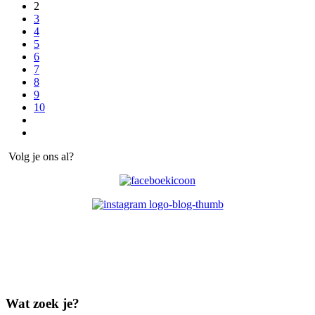
2
3
4
5
6
7
8
9
10
Volg je ons al?
Wat zoek je?