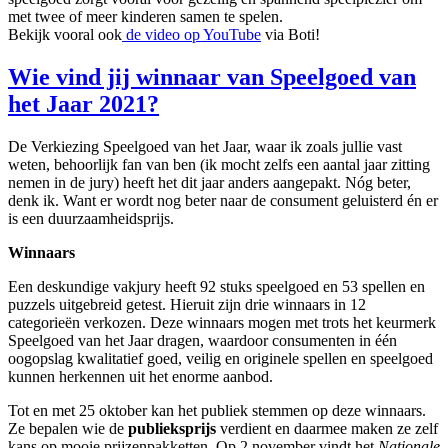
met twee of meer kinderen samen te spelen.
Bekijk vooral ook
de video op YouTube
via Boti!
Wie vind jij winnaar van Speelgoed van
het Jaar 2021?
De Verkiezing Speelgoed van het Jaar, waar ik zoals jullie vast
weten, behoorlijk fan van ben (ik mocht zelfs een aantal jaar zitting
nemen in de jury) heeft het dit jaar anders aangepakt. Nóg beter,
denk ik. Want er wordt nog beter naar de consument geluisterd én er
is een duurzaamheidsprijs.
Winnaars
Een deskundige vakjury heeft 92 stuks speelgoed en 53 spellen en
puzzels uitgebreid getest. Hieruit zijn drie winnaars in 12
categorieën verkozen. Deze winnaars mogen met trots het keurmerk
Speelgoed van het Jaar dragen, waardoor consumenten in één
oogopslag kwalitatief goed, veilig en originele spellen en speelgoed
kunnen herkennen uit het enorme aanbod.
Tot en met 25 oktober kan het publiek stemmen op deze winnaars.
Ze bepalen wie de
publieksprijs
verdient en daarmee maken ze zelf
kans op mooie prijzenpakketten. Op 2 november vindt het
Nationale