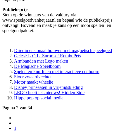
Publieksprijs
Stem op de winnaars van de vakjury via
www.speelgoedvanhetjaar.nl en bepaal wie de publieksprijs
ontvangt. Bovendien maak je kans op een mooi spellen- en
speelgoedpakket.
Driedimensionaal bouwen met magnetisch speelgoed
Getest: L.O.L. Surprise! Remix Pets
Armbanden met Lego maken
De Magische Speelboom
Spelen en knuffelen met interactieve eenhoorn
Stoer zwaardvechten
Motor maakt wheelie
Disney prinsessen in vrijetijdskleding
LEGO heeft iets nieuws! Hidden Side
Hippe pop op social media
Pagina 2 van 34
1