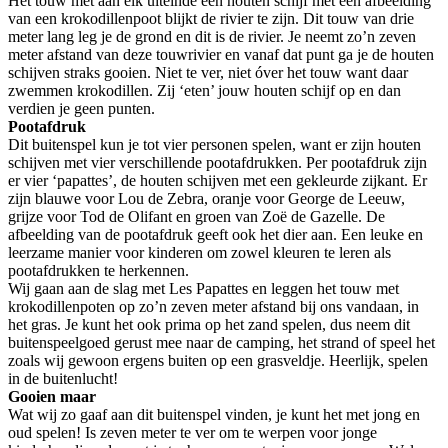
Het touw met aan elk uiteinde een houten schijf met een afbeelding
van een krokodillenpoot blijkt de rivier te zijn. Dit touw van drie
meter lang leg je de grond en dit is de rivier. Je neemt zo’n zeven
meter afstand van deze touwrivier en vanaf dat punt ga je de houten
schijven straks gooien. Niet te ver, niet óver het touw want daar
zwemmen krokodillen. Zij ‘eten’ jouw houten schijf op en dan
verdien je geen punten.
Pootafdruk
Dit buitenspel kun je tot vier personen spelen, want er zijn houten
schijven met vier verschillende pootafdrukken. Per pootafdruk zijn
er vier ‘papattes’, de houten schijven met een gekleurde zijkant. Er
zijn blauwe voor Lou de Zebra, oranje voor George de Leeuw,
grijze voor Tod de Olifant en groen van Zoë de Gazelle. De
afbeelding van de pootafdruk geeft ook het dier aan. Een leuke en
leerzame manier voor kinderen om zowel kleuren te leren als
pootafdrukken te herkennen.
Wij gaan aan de slag met Les Papattes en leggen het touw met
krokodillenpoten op zo’n zeven meter afstand bij ons vandaan, in
het gras. Je kunt het ook prima op het zand spelen, dus neem dit
buitenspeelgoed gerust mee naar de camping, het strand of speel het
zoals wij gewoon ergens buiten op een grasveldje. Heerlijk, spelen
in de buitenlucht!
Gooien maar
Wat wij zo gaaf aan dit buitenspel vinden, je kunt het met jong en
oud spelen! Is zeven meter te ver om te werpen voor jonge