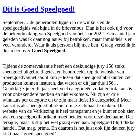
Dit is Goed Speelgoed!
September… de pepernoten liggen in de winkels en de
speelgoedgids valt bijna in de brievenbus. Dan is het ook tijd voor
de bekendmaking van Speelgoed van het Jaar 2022. Een aantal jaar
geleden was ik daar nog nauw bij betrokken, maar inmiddels is er
veel veranderd. Waar ik als persoon blij mee ben! Graag vertel ik je
dus meer over
Goed Speelgoed.
Tijdens de zomervakantie heeft een deskundige jury 156 stuks
speelgoed uitgebreid getest en beoordeeld. Op de website van
Speelgoedvanhetjaar.nl kun je lezen dat speelgoedfabrikanten zelf
producten kunnen insturen, dat waren er dit jaar dus 156…
Gelukkig zijn er dit jaar heel veel categorieën zodat er ook kans is
voor onbekendere merken en nieuwkomers. Nu zijn er drie
winnaars per categorie en er zijn maar liefst 15 categorieën! Meer
kans dus als speelgoedfabrikant om je zichtbaar te maken. De
website van de Verkiezing is heel transparant en je kunt er ook zien
wat een speelgoedfabrikant moet betalen voor deze deelname. Dat
terzijde, maar ik stip het wel graag even aan. Speelgoed blijft dikke
handel. Dat mag, prima. En daarom is het juist ook fijn dat een jury
kijkt naar ‘goed speelgoed’.