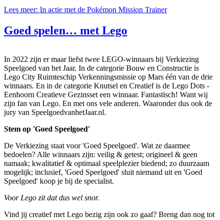
Lees meer: In actie met de Pokémon Mission Trainer
Goed spelen… met Lego
In 2022 zijn er maar liefst twee LEGO-winnaars bij Verkiezing
Speelgoed van het Jaar. In de categorie Bouw en Constructie is
Lego City Ruimteschip Verkenningsmissie op Mars één van de drie
winnaars. En in de categorie Knutsel en Creatief is de Lego Dots -
Eenhoorn Creatieve Gezinsset een winnaar. Fantastisch! Want wij
zijn fan van Lego. En met ons vele anderen. Waaronder dus ook de
jury van SpeelgoedvanhetJaar.nl.
Stem op 'Goed Speelgoed'
De Verkiezing staat voor 'Goed Speelgoed'. Wat ze daarmee
bedoelen? Alle winnaars zijn: veilig & getest; origineel & geen
namaak; kwalitatief & optimaal speelplezier biedend; zo duurzaam
mogelijk; inclusief, 'Goed Speelgoed' sluit niemand uit en 'Goed
Speelgoed' koop je bij de specialist.
Voor Lego zit dat dus wel snor.
Vind jij creatief met Lego bezig zijn ook zo gaaf? Breng dan nog tot